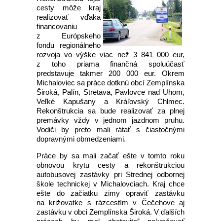
cesty môže kraj
realizovať vďaka
financovaniu
z Európskeho
fondu regionálneho
rozvoja vo výške viac než 3 841 000 eur,
z toho priama finančná spoluúčasť
predstavuje takmer 200 000 eur. Okrem
Michaloviec sa práce dotknú obcí Zemplínska
Široká, Palín, Stretava, Pavlovce nad Uhom,
Veľké Kapušany a Kráľovský Chlmec.
Rekonštrukcia sa bude realizovať za plnej
premávky vždy v jednom jazdnom pruhu.
Vodiči by preto mali rátať s čiastočnými
dopravnými obmedzeniami.
Práce by sa mali začať ešte v tomto roku
obnovou krytu cesty a rekonštrukciou
autobusovej zastávky pri Strednej odbornej
škole technickej v Michalovciach. Kraj chce
ešte do začiatku zimy opraviť zastávku
na križovatke s rázcestím v Čečehove aj
zastávku v obci Zemplínska Široká. V ďalších