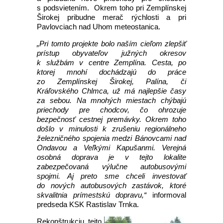
s podsvietením. Okrem toho pri Zemplínskej
Širokej pribudne merač rýchlosti a pri
Pavlovciach nad Uhom meteostanica.
„Pri tomto projekte bolo naším cieľom zlepšiť
prístup obyvateľov južných okresov
k službám v centre Zemplína. Cesta, po
ktorej mnohí dochádzajú do práce
zo Zemplínskej Širokej, Palína, či
Kráľovského Chlmca, už má najlepšie časy
za sebou. Na mnohých miestach chýbajú
priechody pre chodcov, čo ohrozuje
bezpečnosť cestnej premávky. Okrem toho
došlo v minulosti k zrušeniu regionálneho
železničného spojenia medzi Bánovcami nad
Ondavou a Veľkými Kapušanmi. Verejná
osobná doprava je v tejto lokalite
zabezpečovaná výlučne autobusovými
spojmi. Aj preto sme chceli investovať
do nových autobusových zastávok, ktoré
skvalitnia prímestskú dopravu,“
informoval
predseda KSK Rastislav Trnka.
Rekonštrukciu tejto