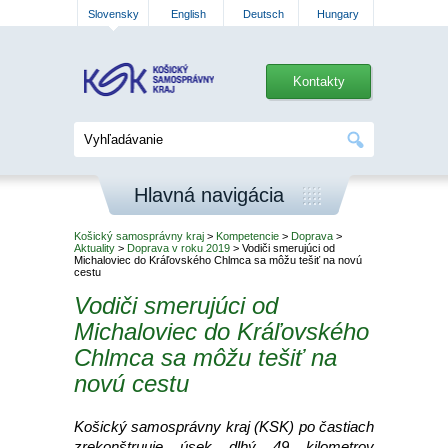
Slovensky
English
Deutsch
Hungary
Kontakty
Hlavná navigácia
Košický samosprávny kraj
>
Kompetencie
>
Doprava
>
Aktuality
>
Doprava v roku 2019
> Vodiči smerujúci od
Michaloviec do Kráľovského Chlmca sa môžu tešiť na novú
cestu
Vodiči smerujúci od
Michaloviec do Kráľovského
Chlmca sa môžu tešiť na
novú cestu
Košický samosprávny kraj (KSK) po častiach
zrekonštruuje úsek dlhý 49 kilometrov