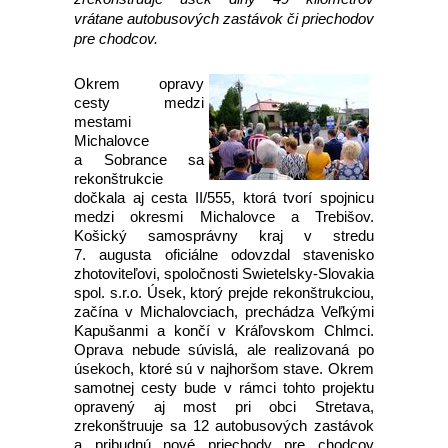
vrátane autobusových zastávok či priechodov
pre chodcov.
Okrem opravy
cesty medzi
mestami
Michalovce
a Sobrance sa
rekonštrukcie
dočkala aj cesta II/555, ktorá tvorí spojnicu
medzi okresmi Michalovce a Trebišov.
Košický samosprávny kraj v stredu
7. augusta oficiálne odovzdal stavenisko
zhotoviteľovi, spoločnosti Swietelsky-Slovakia
spol. s.r.o. Úsek, ktorý prejde rekonštrukciou,
začína v Michalovciach, prechádza Veľkými
Kapušanmi a končí v Kráľovskom Chlmci.
Oprava nebude súvislá, ale realizovaná po
úsekoch, ktoré sú v najhoršom stave. Okrem
samotnej cesty bude v rámci tohto projektu
opravený aj most pri obci Stretava,
zrekonštruuje sa 12 autobusových zastávok
a pribudnú nové priechody pre chodcov