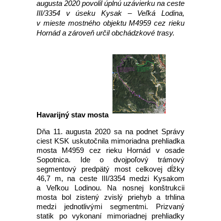
augusta 2020 povolil úplnú uzávierku na ceste
III/3354 v úseku Kysak – Veľká Lodina,
v mieste mostného objektu M4959 cez rieku
Hornád a zároveň určil obchádzkové trasy.
Havarijný stav mosta
Dňa 11. augusta 2020 sa na podnet Správy
ciest KSK uskutočnila mimoriadna prehliadka
mosta M4959 cez rieku Hornád v osade
Sopotnica. Ide o dvojpoľový trámový
segmentový predpätý most celkovej dĺžky
46,7 m, na ceste III/3354 medzi Kysakom
a Veľkou Lodinou. Na nosnej konštrukcii
mosta bol zistený zvislý priehyb a trhlina
medzi jednotlivými segmentmi. Prizvaný
statik po vykonaní mimoriadnej prehliadky