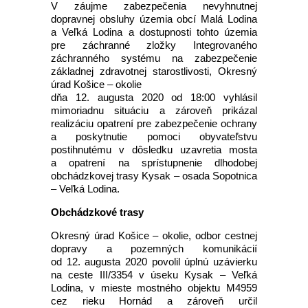
V záujme zabezpečenia nevyhnutnej
dopravnej obsluhy územia obcí Malá Lodina
a Veľká Lodina a dostupnosti tohto územia
pre záchranné zložky Integrovaného
záchranného systému na zabezpečenie
základnej zdravotnej starostlivosti, Okresný
úrad Košice – okolie
dňa 12. augusta 2020 od 18:00 vyhlásil
mimoriadnu situáciu a zároveň prikázal
realizáciu opatrení pre zabezpečenie ochrany
a poskytnutie pomoci obyvateľstvu
postihnutému v dôsledku uzavretia mosta
a opatrení na sprístupnenie dlhodobej
obchádzkovej trasy Kysak – osada Sopotnica
– Veľká Lodina.
Obchádzkové trasy
Okresný úrad Košice – okolie, odbor cestnej
dopravy a pozemných komunikácií
od 12. augusta 2020 povolil úplnú uzávierku
na ceste III/3354 v úseku Kysak – Veľká
Lodina, v mieste mostného objektu M4959
cez rieku Hornád a zároveň určil