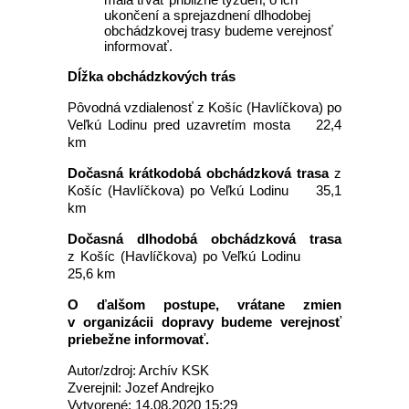
ukončení a sprejazdnení dlhodobej
obchádzkovej trasy budeme verejnosť
informovať.
Dĺžka obchádzkových trás
Pôvodná vzdialenosť z Košíc (Havlíčkova) po
Veľkú Lodinu pred uzavretím mosta 22,4
km
Dočasná krátkodobá obchádzková trasa
z
Košíc (Havlíčkova) po Veľkú Lodinu 35,1
km
Dočasná dlhodobá obchádzková trasa
z Košíc (Havlíčkova) po Veľkú Lodinu
25,6 km
O ďalšom postupe, vrátane zmien
v organizácii dopravy budeme verejnosť
priebežne informovať.
Autor/zdroj: Archív KSK
Zverejnil: Jozef Andrejko
Vytvorené: 14.08.2020 15:29