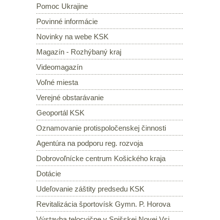
Pomoc Ukrajine
Povinné informácie
Novinky na webe KSK
Magazín - Rozhýbaný kraj
Videomagazín
Voľné miesta
Verejné obstarávanie
Geoportál KSK
Oznamovanie protispoločenskej činnosti
Agentúra na podporu reg. rozvoja
Dobrovoľnícke centrum Košického kraja
Dotácie
Udeľovanie záštity predsedu KSK
Revitalizácia športovísk Gymn. P. Horova
Výstavba telocvične v Spišskej Novej Vsi