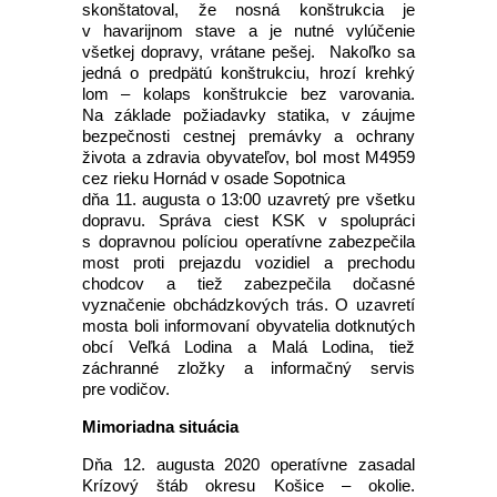
skonštatoval, že nosná konštrukcia je
v havarijnom stave a je nutné vylúčenie
všetkej dopravy, vrátane pešej. Nakoľko sa
jedná o predpätú konštrukciu, hrozí krehký
lom – kolaps konštrukcie bez varovania.
Na základe požiadavky statika, v záujme
bezpečnosti cestnej premávky a ochrany
života a zdravia obyvateľov, bol most M4959
cez rieku Hornád v osade Sopotnica
dňa 11. augusta o 13:00 uzavretý pre všetku
dopravu. Správa ciest KSK v spolupráci
s dopravnou políciou operatívne zabezpečila
most proti prejazdu vozidiel a prechodu
chodcov a tiež zabezpečila dočasné
vyznačenie obchádzkových trás. O uzavretí
mosta boli informovaní obyvatelia dotknutých
obcí Veľká Lodina a Malá Lodina, tiež
záchranné zložky a informačný servis
pre vodičov.
Mimoriadna situácia
Dňa 12. augusta 2020 operatívne zasadal
Krízový štáb okresu Košice – okolie.