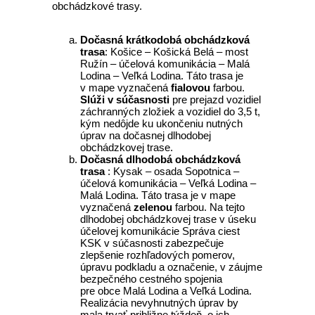
obchádzkové trasy.
Dočasná krátkodobá obchádzková
trasa
: Košice – Košická Belá – most
Ružín – účelová komunikácia – Malá
Lodina – Veľká Lodina. Táto trasa je
v mape vyznačená
fialovou
farbou.
Slúži v súčasnosti
pre prejazd vozidiel
záchranných zložiek a vozidiel do 3,5 t,
kým nedôjde ku ukončeniu nutných
úprav na dočasnej dlhodobej
obchádzkovej trase.
Dočasná dlhodobá obchádzková
trasa
: Kysak – osada Sopotnica –
účelová komunikácia – Veľká Lodina –
Malá Lodina. Táto trasa je v mape
vyznačená
zelenou
farbou. Na tejto
dlhodobej obchádzkovej trase v úseku
účelovej komunikácie Správa ciest
KSK v súčasnosti zabezpečuje
zlepšenie rozhľadových pomerov,
úpravu podkladu a označenie, v záujme
bezpečného cestného spojenia
pre obce Malá Lodina a Veľká Lodina.
Realizácia nevyhnutných úprav by
mala trvať približne týždeň, o ich