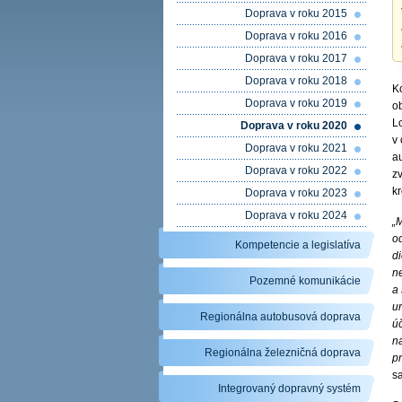
Doprava v roku 2015
Doprava v roku 2016
Doprava v roku 2017
Doprava v roku 2018
K
Doprava v roku 2019
o
L
Doprava v roku 2020
v
Doprava v roku 2021
au
Doprava v roku 2022
zv
kr
Doprava v roku 2023
Doprava v roku 2024
„
o
Kompetencie a legislatíva
d
n
Pozemné komunikácie
a
u
Regionálna autobusová doprava
ú
n
Regionálna železničná doprava
p
s
Integrovaný dopravný systém