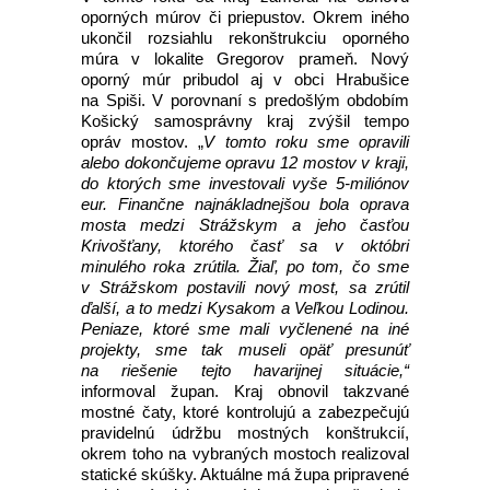
oporných múrov či priepustov. Okrem iného
ukončil rozsiahlu rekonštrukciu oporného
múra v lokalite Gregorov prameň. Nový
oporný múr pribudol aj v obci Hrabušice
na Spiši. V porovnaní s predošlým obdobím
Košický samosprávny kraj zvýšil tempo
opráv mostov. „
V tomto roku sme opravili
alebo dokončujeme opravu 12 mostov v kraji,
do ktorých sme investovali vyše 5-miliónov
eur. Finančne najnákladnejšou bola oprava
mosta medzi Strážskym a jeho časťou
Krivošťany, ktorého časť sa v októbri
minulého roka zrútila. Žiaľ, po tom, čo sme
v Strážskom postavili nový most, sa zrútil
ďalší, a to medzi Kysakom a Veľkou Lodinou.
Peniaze, ktoré sme mali vyčlenené na iné
projekty, sme tak museli opäť presunúť
na riešenie tejto havarijnej situácie,“
informoval župan. Kraj obnovil takzvané
mostné čaty, ktoré kontrolujú a zabezpečujú
pravidelnú údržbu mostných konštrukcií,
okrem toho na vybraných mostoch realizoval
statické skúšky. Aktuálne má župa pripravené