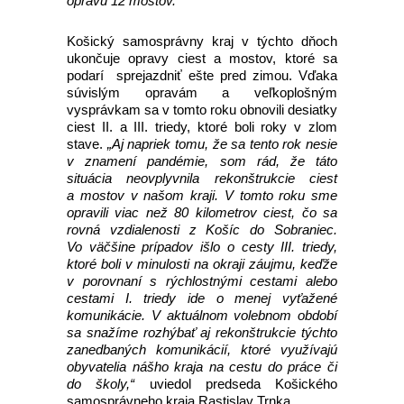
opravu 12 mostov.
Košický samosprávny kraj v týchto dňoch
ukončuje opravy ciest a mostov, ktoré sa
podarí sprejazdniť ešte pred zimou. Vďaka
súvislým opravám a veľkoplošným
vysprávkam sa v tomto roku obnovili desiatky
ciest II. a III. triedy, ktoré boli roky v zlom
stave.
„Aj napriek tomu, že sa tento rok nesie
v znamení pandémie, som rád, že táto
situácia neovplyvnila rekonštrukcie ciest
a mostov v našom kraji. V tomto roku sme
opravili viac než 80 kilometrov ciest, čo sa
rovná vzdialenosti z Košíc do Sobraniec.
Vo väčšine prípadov išlo o cesty III. triedy,
ktoré boli v minulosti na okraji záujmu, keďže
v porovnaní s rýchlostnými cestami alebo
cestami I. triedy ide o menej vyťažené
komunikácie. V aktuálnom volebnom období
sa snažíme rozhýbať aj rekonštrukcie týchto
zanedbaných komunikácií, ktoré využívajú
obyvatelia nášho kraja na cestu do práce či
do školy,“
uviedol predseda Košického
samosprávneho kraja Rastislav Trnka.