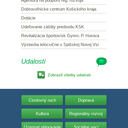
Agentúra na podporu reg. rozvoja
Dobrovoľnícke centrum Košického kraja
Dotácie
Udeľovanie záštity predsedu KSK
Revitalizácia športovísk Gymn. P. Horova
Výstavba telocvične v Spišskej Novej Vsi
Udalosti
Zobraziť všetky udalosti
Cestovný ruch
Doprava
Kultúra
Regionálny rozvoj
Územné plánovanie
Sociálne veci