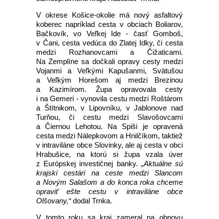
V okrese Košice-okolie má nový asfaltový
koberec napríklad cesta v obciach Boliarov,
Bačkovík, vo Veľkej Ide - časť Gomboš,
v Čani, cesta vedúca do Zlatej Idky, či cesta
medzi Rozhanovcami a Čižaticami.
Na Zemplíne sa dočkali opravy cesty medzi
Vojanmi a Veľkými Kapušanmi, Svätušou
a Veľkým Horešom aj medzi Brezinou
a Kazimírom. Župa opravovala cesty
i na Gemeri - vynovila cestu medzi Roštárom
a Štítnikom, v Lipovníku, v Jablonove nad
Turňou, či cestu medzi Slavošovcami
a Čiernou Lehotou. Na Spiši je opravená
cesta medzi Nálepkovom a Hnilčíkom, taktiež
v intraviláne obce Slovinky, ale aj cesta v obci
Hrabušice, na ktorú si župa vzala úver
z Európskej investičnej banky.
„Aktuálne sú
krajskí cestári na ceste medzi Slancom
a Novým Salašom a do konca roka chceme
opraviť ešte cestu v intraviláne obce
Olšovany,“
dodal Trnka.
V tomto roku sa kraj zameral na obnovu