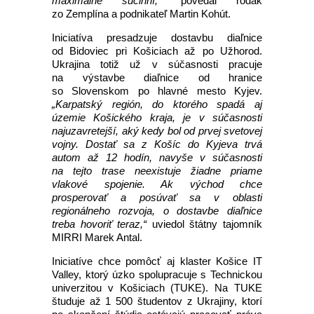
maximálne súčinní,“
povedal rodák
zo Zemplína a podnikateľ Martin Kohút.
Iniciatíva presadzuje dostavbu diaľnice
od Bidoviec pri Košiciach až po Užhorod.
Ukrajina totiž už v súčasnosti pracuje
na výstavbe diaľnice od hranice
so Slovenskom po hlavné mesto Kyjev.
„Karpatský región, do ktorého spadá aj
územie Košického kraja, je v súčasnosti
najuzavretejší, aký kedy bol od prvej svetovej
vojny. Dostať sa z Košíc do Kyjeva trvá
autom až 12 hodín, navyše v súčasnosti
na tejto trase neexistuje žiadne priame
vlakové spojenie. Ak východ chce
prosperovať a posúvať sa v oblasti
regionálneho rozvoja, o dostavbe diaľnice
treba hovoriť teraz,“
uviedol štátny tajomník
MIRRI Marek Antal.
Iniciatíve chce pomôcť aj klaster Košice IT
Valley, ktorý úzko spolupracuje s Technickou
univerzitou v Košiciach (TUKE). Na TUKE
študuje až 1 500 študentov z Ukrajiny, ktorí