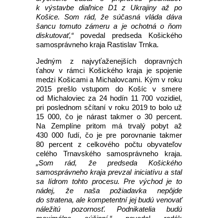
k výstavbe diaľnice D1 z Ukrajiny až po
Košice. Som rád, že súčasná vláda dáva
šancu tomuto zámeru a je ochotná o ňom
diskutovať,“
povedal predseda Košického
samosprávneho kraja Rastislav Trnka.
Jedným z najvyťaženejších dopravných
ťahov v rámci Košického kraja je spojenie
medzi Košicami a Michalovcami. Kým v roku
2015 prešlo vstupom do Košíc v smere
od Michaloviec za 24 hodín 11 700 vozidiel,
pri poslednom sčítaní v roku 2019 to bolo už
15 000, čo je nárast takmer o 30 percent.
Na Zemplíne pritom má trvalý pobyt až
430 000 ľudí, čo je pre porovnanie takmer
80 percent z celkového počtu obyvateľov
celého Trnavského samosprávneho kraja.
„Som rád, že predseda Košického
samosprávneho kraja prevzal iniciatívu a stal
sa lídrom tohto procesu. Pre východ je to
nádej, že naša požiadavka nepôjde
do stratena, ale kompetentní jej budú venovať
náležitú pozornosť. Podnikatelia budú