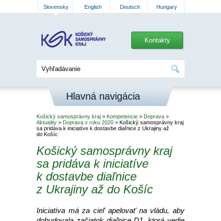
Slovensky
English
Deutsch
Hungary
Kontakty
Hlavná navigácia
Košický samosprávny kraj
>
Kompetencie
>
Doprava
>
Aktuality
>
Doprava v roku 2020
> Košický samosprávny kraj
sa pridáva k iniciatíve k dostavbe diaľnice z Ukrajiny až
do Košíc
Košický samosprávny kraj
sa pridáva k iniciatíve
k dostavbe diaľnice
z Ukrajiny až do Košíc
Iniciatíva má za cieľ apelovať na vládu, aby
dobudovala začiatok diaľnice D1, ktorá vedie