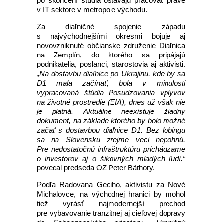
po skončení štúdia ostávajú pracovať práve
v IT sektore v metropole východu.
Za diaľničné spojenie západu
s najvýchodnejšími okresmi bojuje aj
novovzniknuté občianske združenie Diaľnica
na Zemplín, do ktorého sa pripájajú
podnikatelia, poslanci, starostovia aj aktivisti.
„Na dostavbu diaľnice po Ukrajinu, kde by sa
D1 mala začínať, bola v minulosti
vypracovaná štúdia Posudzovania vplyvov
na životné prostredie (EIA), dnes už však nie
je platná. Aktuálne neexistuje žiadny
dokument, na základe ktorého by bolo možné
začať s dostavbou diaľnice D1. Bez lobingu
sa na Slovensku zrejme veci nepohnú.
Pre nedostatočnú infraštruktúru prichádzame
o investorov aj o šikovných mladých ľudí.“
povedal predseda OZ Peter Báthory.
Podľa Radovana Geciho, aktivistu za Nové
Michalovce, na východnej hranici by mohol
tiež vyrásť najmodernejší prechod
pre vybavovanie tranzitnej aj cieľovej dopravy