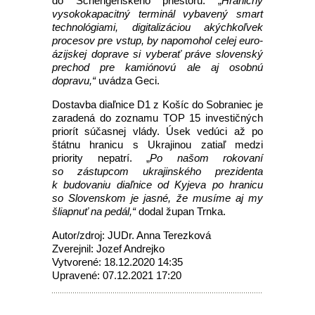
do Schengenského priestoru. „
Hraničný
vysokokapacitný terminál vybavený smart
technológiami, digitalizáciou akýchkoľvek
procesov pre vstup, by napomohol celej euro-
ázijskej doprave si vyberať práve slovenský
prechod pre kamiónovú ale aj osobnú
dopravu,“
uvádza Geci.
Dostavba diaľnice D1 z Košíc do Sobraniec je
zaradená do zoznamu TOP 15 investičných
priorít súčasnej vlády. Úsek vedúci až po
štátnu hranicu s Ukrajinou zatiaľ medzi
priority nepatrí. „
Po našom rokovaní
so zástupcom ukrajinského prezidenta
k budovaniu diaľnice od Kyjeva po hranicu
so Slovenskom je jasné, že musíme aj my
šliapnuť na pedál,“
dodal župan Trnka.
Autor/zdroj: JUDr. Anna Terezková
Zverejnil: Jozef Andrejko
Vytvorené: 18.12.2020 14:35
Upravené: 07.12.2021 17:20