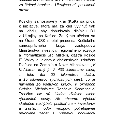
zo štátnej hranice s Ukrajinou až po hlavné
mesto.
Košický samosprávny kraj (KSK) sa pridal
k iniciatíve, ktorá má za cieľ vyvinúť tlak
na vládu, aby dobudovala diaľnicu D1
z Ukrajiny po Košice. Za týmto účelom sa
na Úrade KSK stretol predseda Košického
samosprávneho kraja, zástupcovia
Ministerstva investícií, regionálneho rozvoja
a informatizácie SR (MIRRI), klastra Košice
IT Valley aj členovia občianskych združení
Diaľnica na Zemplín a Nové Michalovce.
„V
Košickom kraji je 2 400 kilometrov ciest,
z toho iba 22 kilometrov diaľnic
a 15 kilometrov rýchlostných ciest, čo je
najmenej zo všetkých krajov. V okresoch
Gelnica, Michalovce, Rožňava, Sobrance či
Trebišov nie sú žiadne diaľnice alebo
rýchlostné cesty. Ak chceme východ
skutočne rozhýbať, prilákať sem investorov
a zastaviť odliv mozgov, potrebujeme
urýchlene začať s prípravou podkladov