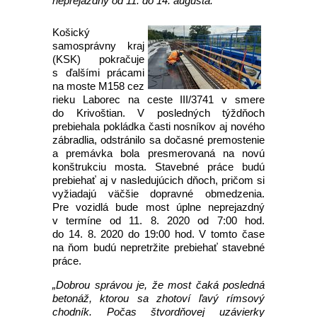
neprejazdný od 11. do 14. augusta.
Košický
samosprávny kraj
(KSK) pokračuje
s ďalšími prácami
na moste M158 cez
rieku Laborec na ceste III/3741 v smere
do Krivoštian. V posledných týždňoch
prebiehala pokládka časti nosníkov aj nového
zábradlia, odstránilo sa dočasné premostenie
a premávka bola presmerovaná na novú
konštrukciu mosta. Stavebné práce budú
prebiehať aj v nasledujúcich dňoch, pričom si
vyžiadajú väčšie dopravné obmedzenia.
Pre vozidlá bude most úplne neprejazdný
v termíne od 11. 8. 2020 od 7:00 hod.
do 14. 8. 2020 do 19:00 hod. V tomto čase
na ňom budú nepretržite prebiehať stavebné
práce.
„Dobrou správou je, že most čaká posledná
betonáž, ktorou sa zhotoví ľavý rímsový
chodník. Počas štvordňovej uzávierky