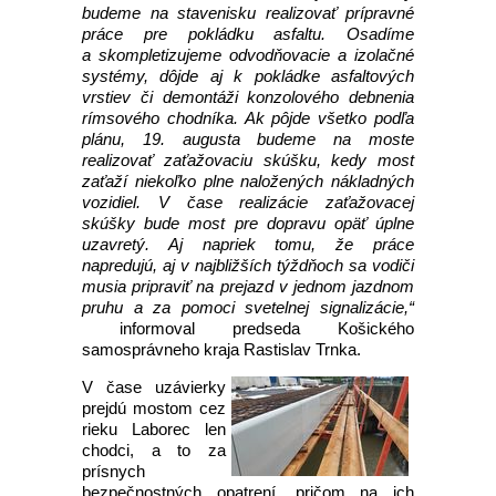
budeme na stavenisku realizovať prípravné
práce pre pokládku asfaltu. Osadíme
a skompletizujeme odvodňovacie a izolačné
systémy, dôjde aj k pokládke asfaltových
vrstiev či demontáži konzolového debnenia
rímsového chodníka. Ak pôjde všetko podľa
plánu, 19. augusta budeme na moste
realizovať zaťažovaciu skúšku, kedy most
zaťaží niekoľko plne naložených nákladných
vozidiel. V čase realizácie zaťažovacej
skúšky bude most pre dopravu opäť úplne
uzavretý. Aj napriek tomu, že práce
napredujú, aj v najbližších týždňoch sa vodiči
musia pripraviť na prejazd v jednom jazdnom
pruhu a za pomoci svetelnej signalizácie,“
informoval predseda Košického
samosprávneho kraja Rastislav Trnka.
V čase uzávierky
prejdú mostom cez
rieku Laborec len
chodci, a to za
prísnych
bezpečnostných opatrení, pričom na ich