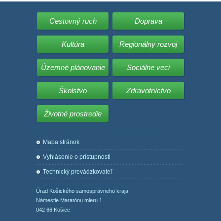
Cestovný ruch
Doprava
Kultúra
Regionálny rozvoj
Územné plánovanie
Sociálne veci
Školstvo
Zdravotníctvo
Životné prostredie
Mapa stránok
Vyhlásenie o prístupnosti
Technický prevádzkovateľ
Úrad Košického samosprávneho kraja
Námestie Maratónu mieru 1
042 66 Košice