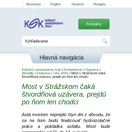
Slovensky
English
Deutsch
Hungary
Kontakty
Hlavná navigácia
Košický samosprávny kraj
>
Kompetencie
>
Doprava
>
Aktuality
>
Doprava v roku 2020
> Most v Strážskom čaká
štvordňová uzávera, prejdú po ňom len chodci
Most v Strážskom čaká
štvordňová uzávera, prejdú
po ňom len chodci
Autá mostom neprejdú štyri dni z dôvodu, že
sa na ňom budú finalizovať hydroizolačné
práce a pokládka asfaltu. Most bude