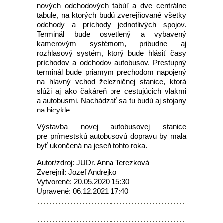
nových odchodových tabúľ a dve centrálne
tabule, na ktorých budú zverejňované všetky
odchody a príchody jednotlivých spojov.
Terminál bude osvetlený a vybavený
kamerovým systémom, pribudne aj
rozhlasový systém, ktorý bude hlásiť časy
príchodov a odchodov autobusov. Prestupný
terminál bude priamym prechodom napojený
na hlavný vchod železničnej stanice, ktorá
slúži aj ako čakáreň pre cestujúcich vlakmi
a autobusmi. Nachádzať sa tu budú aj stojany
na bicykle.
Výstavba novej autobusovej stanice
pre prímestskú autobusovú dopravu by mala
byť ukončená na jeseň tohto roka.
Autor/zdroj: JUDr. Anna Terezková
Zverejnil: Jozef Andrejko
Vytvorené: 20.05.2020 15:30
Upravené: 06.12.2021 17:40