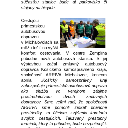
súčasťou stanice bude aj parkovisko či
stojany na bicykle.
Cestujúci
prímestskou
autobusovou
dopravou
v Michalovciach sa
môžu tešiť na vyšší
komfort cestovania. V centre Zemplína
pribudne nová autobusová stanica. S jej
výstavbou začal zmluvný autobusový
dopravca Košického samosprávneho kraja,
spoločnosť ARRIVA Michalovce, koncom
apríla.
„Košický samosprávny kraj
zabezpečuje prímestskú autobusovú dopravu
ako službu vo verejnom záujme
prostredníctvom dvoch zmluvných
dopravcov. Sme veľmi radi, že spoločnosti
ARRIVA sme pomohli získať finančné
prostriedky za účelom zvýšenia komfortu
svojich cestujúcich. Takzvaný prestupný
terminál, ktorý tu pribudne, bude bezpečnejší,