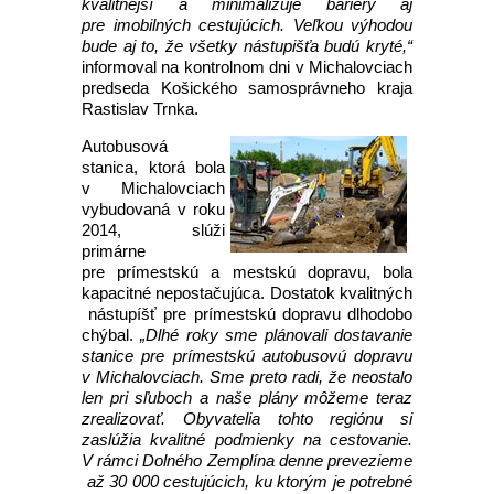
kvalitnejší a minimalizuje bariéry aj
pre imobilných cestujúcich. Veľkou výhodou
bude aj to, že všetky nástupišťa budú kryté,“
informoval na kontrolnom dni v Michalovciach
predseda Košického samosprávneho kraja
Rastislav Trnka.
Autobusová
stanica, ktorá bola
v Michalovciach
vybudovaná v roku
2014, slúži
primárne
pre prímestskú a mestskú dopravu, bola
kapacitné nepostačujúca. Dostatok kvalitných
nástupíšť pre prímestskú dopravu dlhodobo
chýbal.
„Dlhé roky sme plánovali dostavanie
stanice pre prímestskú autobusovú dopravu
v Michalovciach. Sme preto radi, že neostalo
len pri sľuboch a naše plány môžeme teraz
zrealizovať. Obyvatelia tohto regiónu si
zaslúžia kvalitné podmienky na cestovanie.
V rámci Dolného Zemplína denne prevezieme
až 30 000 cestujúcich, ku ktorým je potrebné