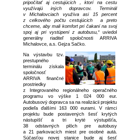
pripočítať aj cestujúcich , ktorí na cestu
využívajú iných dopravcov. Terminál
v Michalovciach využíva asi 15 percent
z celkového počtu cestujúcich a preto
chceme, aby mali komfort pri čakaní na svoj
spoj aj pri vystúpení z autobusu,“
uviedol
generálny riaditeľ spoločnosti ARRIVA
Michalovce, a.s. Gejza Sačko.
Na výstavbu tzv.
prestupného
terminálu získala
spoločnosť
ARRIVA finančné
prostriedky
z Integrovaného regionálneho operačného
programu vo výške 1 024 000 eur.
Autobusový dopravca sa na realizácii projektu
podieľa ďalšími 163 000 eurami. V rámci
projektu bude postavených šesť krytých
nástupíšť a tri kryté výstupišťa,
38 odstavných plôch pre autobusy
a 21 parkovacích miest pre osobné autá.
Súčasťou novej stanice bude aj šesť