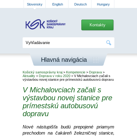
Slovensky
English
Deutsch
Hungary
Kontakty
Hlavná navigácia
Košický samosprávny kraj
>
Kompetencie
>
Doprava
>
Aktuality
>
Doprava v roku 2020
> V Michalovciach začali s
výstavbou novej stanice pre prímestskú autobusovú dopravu
V Michalovciach začali s
výstavbou novej stanice pre
prímestskú autobusovú
dopravu
Nové nástupišťa budú prepojené priamym
prechodom na čakáreň železničnej stanice,