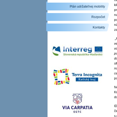
ce
k
Plán udržateľnej mobility
p
n
Rozpočet
p
ná
Kontakty
za
„
v
v
p
d
sf
n
ce
p
N
Kr
d
ID
č
s