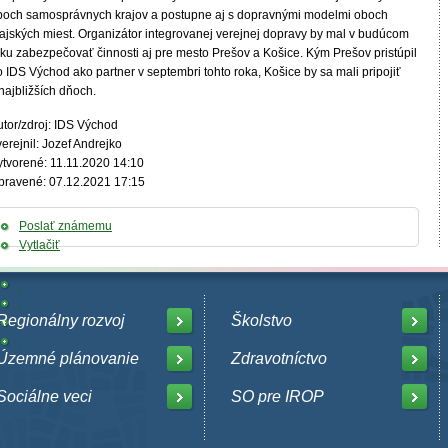
boch samosprávnych krajov a postupne aj s dopravnými modelmi oboch
rajských miest. Organizátor integrovanej verejnej dopravy by mal v budúcom
oku zabezpečovať činnosti aj pre mesto Prešov a Košice. Kým Prešov pristúpil
 IDS Východ ako partner v septembri tohto roka, Košice by sa mali pripojiť
najbližších dňoch.
utor/zdroj: IDS Východ
erejnil: Jozef Andrejko
ytvorené: 11.11.2020 14:10
pravené: 07.12.2021 17:15
Poslať známemu
Vytlačiť
Regionálny rozvoj
Školstvo
Územné plánovanie
Zdravotníctvo
Sociálne veci
SO pre IROP