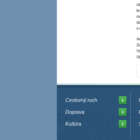
o
k
r
do
v 
A
Zv
V
U
Cestovný ruch
Doprava
Kultúra