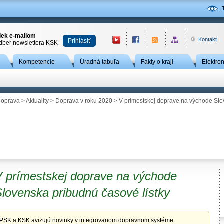
niek e-mailom
Kontakt
Prihlásiť
odber newslettera KSK
Kompetencie
Úradná tabuľa
Fakty o kraji
Elektro
oprava
>
Aktuality
>
Doprava v roku 2020
> V prímestskej doprave na východe Slo
V prímestskej doprave na východe
lovenska pribudnú časové lístky
PSK a KSK avizujú novinky v integrovanom dopravnom systéme