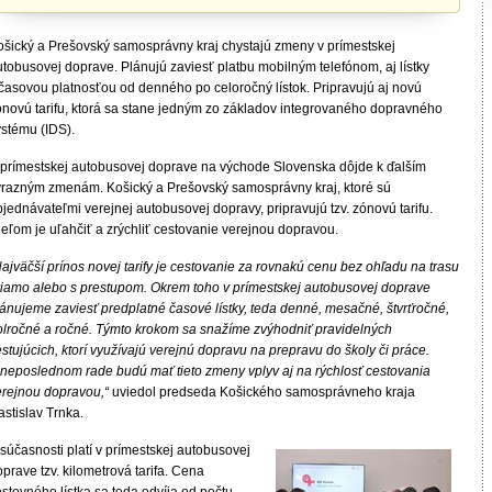
ošický a Prešovský samosprávny kraj chystajú zmeny v prímestskej
utobusovej doprave. Plánujú zaviesť platbu mobilným telefónom, aj lístky
 časovou platnosťou od denného po celoročný lístok. Pripravujú aj novú
ónovú tarifu, ktorá sa stane jedným zo základov integrovaného dopravného
ystému (IDS).
 prímestskej autobusovej doprave na východe Slovenska dôjde k ďalším
ýrazným zmenám. Košický a Prešovský samosprávny kraj, ktoré sú
jednávateľmi verejnej autobusovej dopravy, pripravujú tzv. zónovú tarifu.
eľom je uľahčiť a zrýchliť cestovanie verejnou dopravou.
ajväčší prínos novej tarify je cestovanie za rovnakú cenu bez ohľadu na trasu
riamo alebo s prestupom. Okrem toho v prímestskej autobusovej doprave
lánujeme zaviesť predplatné časové lístky, teda denné, mesačné, štvrťročné,
olročné a ročné. Týmto krokom sa snažíme zvýhodniť pravidelných
stujúcich, ktorí využívajú verejnú dopravu na prepravu do školy či práce.
 neposlednom rade budú mať tieto zmeny vplyv aj na rýchlosť cestovania
erejnou dopravou,“
uviedol predseda Košického samosprávneho kraja
stislav Trnka.
súčasnosti platí v prímestskej autobusovej
prave tzv. kilometrová tarifa. Cena