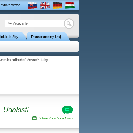
Textová verzia
Hľadať
nické služby
Transparentný kraj
venska pribudnú časové lístky
Udalosti
Zobraziť všetky udalosti