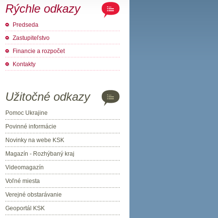
Rýchle odkazy
Predseda
Zastupiteľstvo
Financie a rozpočet
Kontakty
Užitočné odkazy
Pomoc Ukrajine
Povinné informácie
Novinky na webe KSK
Magazín - Rozhýbaný kraj
Videomagazín
Voľné miesta
Verejné obstarávanie
Geoportál KSK