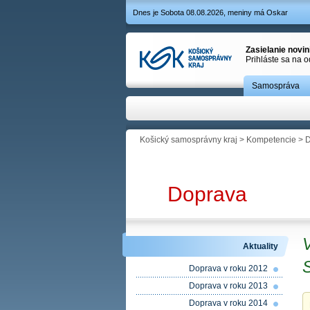
Dnes je Sobota 08.08.2026, meniny má Oskar
Zasielanie novi
Prihláste sa na 
Samospráva
Košický samosprávny kraj
>
Kompetencie
>
D
Doprava
Aktuality
S
Doprava v roku 2012
Doprava v roku 2013
Doprava v roku 2014