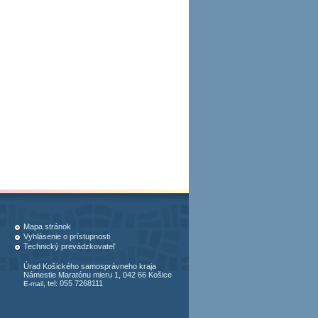
Mapa stránok
Vyhlásenie o prístupnosti
Technický prevádzkovateľ
Úrad Košického samosprávneho kraja
Námestie Maratónu mieru 1, 042 66 Košice
, tel: 055 7268111
E-mail