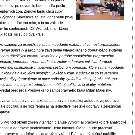
stovného lístka sa teda odvíja od počtu
ilometrov, po novom to bude podľa počtu
rejdených zón. Zónovú tarifu chcú župy
a východe Slovenska spustiť v priebehu prvej
olovice budúceho roka, a to na základe
vrhu spoločnosti IDS Východ, s.r.o., ktorej
kladateľmi sú obidva kraje.
Považujem za úspech, že sa nám podarilo rozbehnúť činnosť organizátora
erejnej dopravy a urobiť pre zavedenie integrovaného dopravného systému
iacero dôležitých krokov. Hovoríme o podobe spoločného prepravného
oriadku, jednotnom znení budúcich zmlúv s dopravcami, štandardoch
opravnej obslužnosti či taktovom cestovnom poriadku, ktorý sa nám podarilo
unkčniť na niekoľkých pilotných linkách v kraji. V súvislosti so zavedením
ovej tarify pripravujeme aj nové spôsoby vyhľadávania spojení a nákupu
stovného, a to prostredníctvom mobilnej aplikácie či platby mobilom,“
ovedal predseda Prešovského samosprávneho kraja Milan Majerský.
ová tarifa bude v prvej fáze uplatnená v prímestskej autobusovej doprave.
aje počítajú s jej rozšírením aj na jednotlivé mestské dopravy a železničnú
opravu.
S Východ okrem zmien v tarifách plánuje vytvoriť aj pracovisko pre analytické
innosti a dopravné modelovanie. Jeho hlavnou úlohou bude pracovať
 dopravnými modelmi spracovanými v rámci Plánov udržateľnej mobility