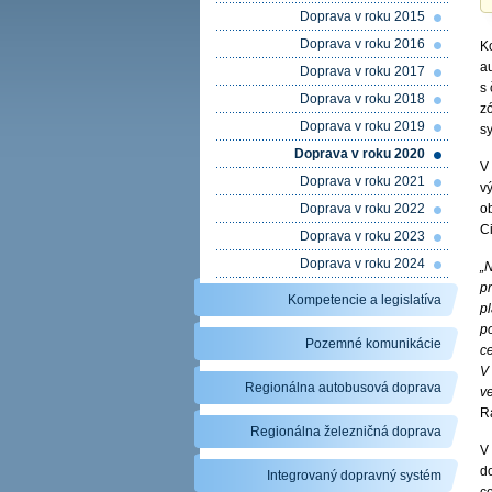
Doprava v roku 2015
Doprava v roku 2016
K
a
Doprava v roku 2017
s
Doprava v roku 2018
z
Doprava v roku 2019
s
Doprava v roku 2020
V
Doprava v roku 2021
v
Doprava v roku 2022
ob
Ci
Doprava v roku 2023
Doprava v roku 2024
„N
p
Kompetencie a legislatíva
p
p
Pozemné komunikácie
ce
V
Regionálna autobusová doprava
v
Ra
Regionálna železničná doprava
V 
do
Integrovaný dopravný systém