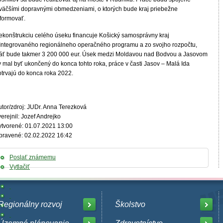
 väčšími dopravnými obmedzeniami, o ktorých bude kraj priebežne
nformovať.
ekonštrukciu celého úseku financuje Košický samosprávny kraj
 Integrovaného regionálneho operačného programu a zo svojho rozpočtu,
táť bude takmer 3 200 000 eur. Úsek medzi Moldavou nad Bodvou a Jasovom
y mal byť ukončený do konca tohto roka, práce v časti Jasov – Malá Ida
otrvajú do konca roka 2022.
utor/zdroj: JUDr. Anna Terezková
erejnil: Jozef Andrejko
ytvorené: 01.07.2021 13:00
pravené: 02.02.2022 16:42
Poslať známemu
Vytlačiť
Regionálny rozvoj
Školstvo