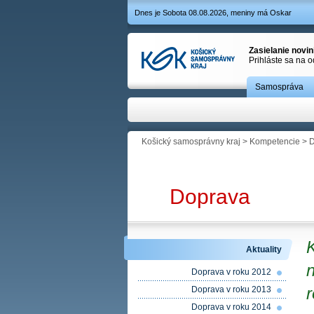
Dnes je Sobota 08.08.2026, meniny má Oskar
Zasielanie novi
Prihláste sa na 
Samospráva
Košický samosprávny kraj
>
Kompetencie
>
D
Doprava
Aktuality
n
Doprava v roku 2012
Doprava v roku 2013
Doprava v roku 2014