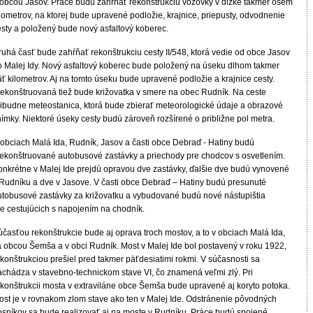
 obcou Jasov. Práce budú zahŕňať rekonštrukciu vozovky v dĺžke takmer osem
lometrov, na ktorej bude upravené podložie, krajnice, priepusty, odvodnenie
esty a položený bude nový asfaltový koberec.
ruhá časť bude zahŕňať rekonštrukciu cesty II/548, ktorá vedie od obce Jasov
o Malej Idy. Nový asfaltový koberec bude položený na úseku dlhom takmer
ť kilometrov. Aj na tomto úseku bude upravené podložie a krajnice cesty.
rekonštruovaná tiež bude križovatka v smere na obec Rudník. Na ceste
ribudne meteostanica, ktorá bude zbierať meteorologické údaje a obrazové
ímky. Niektoré úseky cesty budú zároveň rozšírené o približne pol metra.
 obciach Malá Ida, Rudník, Jasov a časti obce Debraď - Hatiny budú
rekonštruované autobusové zastávky a priechody pre chodcov s osvetlením.
onkrétne v Malej Ide prejdú opravou dve zastávky, ďalšie dve budú vynovené
 Rudníku a dve v Jasove. V časti obce Debraď – Hatiny budú presunuté
utobusové zastávky za križovatku a vybudované budú nové nástupištia
re cestujúcich s napojením na chodník.
účasťou rekonštrukcie bude aj oprava troch mostov, a to v obciach Malá Ida,
a obcou Šemša a v obci Rudník. Most v Malej Ide bol postavený v roku 1922,
konštrukciou prešiel pred takmer päťdesiatimi rokmi. V súčasnosti sa
achádza v stavebno-technickom stave VI, čo znamená veľmi zlý. Pri
ekonštrukcii mosta v extraviláne obce Šemša bude upravené aj koryto potoka.
ost je v rovnakom zlom stave ako ten v Malej Ide. Odstránenie pôvodných
osníkov sa bude realizovať aj na moste v Rudníku. Práce budú spojené