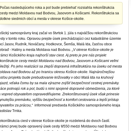
Počas nasledujúceho roka a pol bude prebiehať rozsiahla rekonštrukcia
cesty medzi Moldavou nad Bodvou, Jasovom a Košicami. Rekonštrukcia sa
dotkne siedmich obcí a mesta v okrese Košice-okolie.
šický samosprávny kraj začal vo štvrtok 1. júla s najväčšou rekonštrukciou
esty v tomto roku. Opravou prejde úsek prechádzajúci cez katastrálne územie
bcí Jasov, Rudník, Nováčany, Hodkovce, Šemša, Malá Ida, časťou obce
ebraď - Hatiny a mesta Moldava nad Bodvou.
„V okrese Košice-okolie je
rámci Košického kraja najhorší stav ciest. Aj preto je pre nás projekt
ekonštrukcie cesty medzi Moldavou nad Bodvou, Jasovom a Košicami veľmi
ležitý. Po jeho realizácii sa zlepší dopravná infraštruktúra na úseku od mesta
oldava nad Bodvou až po hranicu okresu Košice-okolie. Najnáročnejšou
asťou projektu bude prebudovanie križovatky v obci Malá Ida na kruhový
bjazd, vďaka čomu by sa mala výrazne zvýšiť bezpečnosť cestnej premávky.
ráce potrvajú rok a pol, budú s nimi spojené dopravné obmedzenia, za ktoré
a vopred obyvateľom ospravedlňujeme. Zrekonštruovaný úsek však prinesie
ynulejšiu premávku, vyššiu bezpečnosť a komfort cestovania a lepší prístup
byvateľov za prácou,“
informoval predseda Košického samosprávneho kraja
stislav Trnka.
konštrukcia ciest v okrese Košice-okolie je rozdelená do dvoch častí.
 rámci prvej bude opravený úsek cesty II/550 medzi Moldavou nad Bodvou