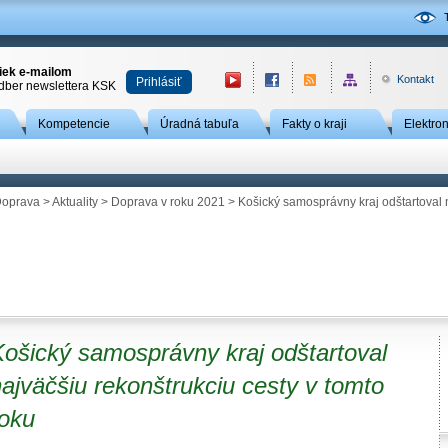
niek e-mailom
Kontakt
Prihlásiť
odber newslettera KSK
Kompetencie
Úradná tabuľa
Fakty o kraji
Elektro
oprava
>
Aktuality
>
Doprava v roku 2021
> Košický samosprávny kraj odštartoval n
Košický samosprávny kraj odštartoval
ajväčšiu rekonštrukciu cesty v tomto
roku