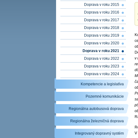
Doprava v roku 2015
Doprava v roku 2016
Doprava v roku 2017
Doprava v roku 2018
Ko
Doprava v roku 2019
c
Doprava v roku 2020
o
Doprava v roku 2021
D
v 
Doprava v roku 2022
r
Doprava v roku 2023
dô
Doprava v roku 2024
M
č
Kompetencie a legislatíva
o
P
Pozemné komunikácie
s
pl
Regionálna autobusová doprava
o
Ra
Regionálna železničná doprava
Re
V
Integrovaný dopravný systém