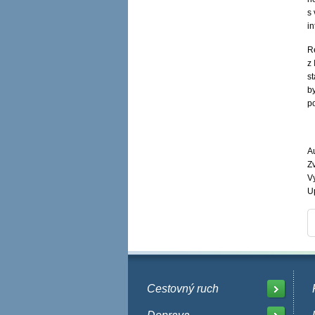
s
i
R
z
s
b
p
A
Zv
V
U
Cestovný ruch