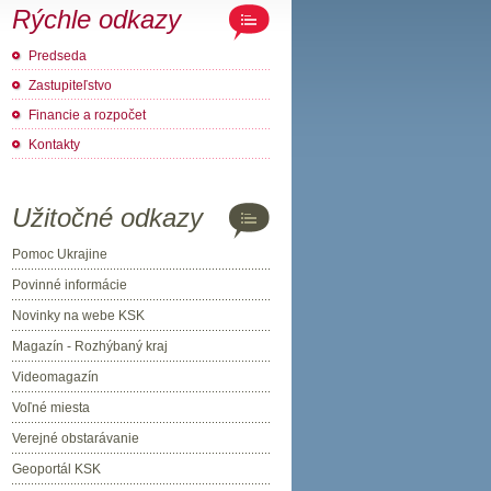
Rýchle odkazy
Predseda
Zastupiteľstvo
Financie a rozpočet
Kontakty
Užitočné odkazy
Pomoc Ukrajine
Povinné informácie
Novinky na webe KSK
Magazín - Rozhýbaný kraj
Videomagazín
Voľné miesta
Verejné obstarávanie
Geoportál KSK