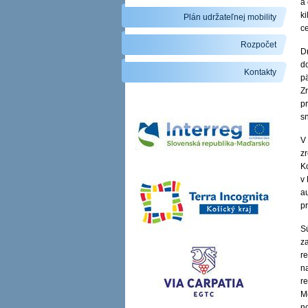
a
ki
Plán udržateľnej mobility
c
Rozpočet
D
d
Kontakty
pä
Z
p
sn
V
z
K
v
a
p
S
z
re
n
r
M
n