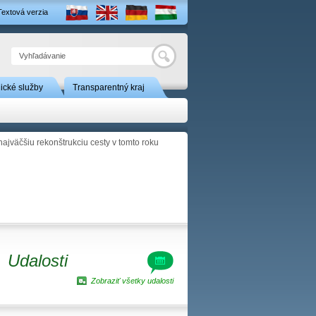
Textová verzia
Hľadať
nické služby
Transparentný kraj
ajväčšiu rekonštrukciu cesty v tomto roku
Udalosti
Zobraziť všetky udalosti