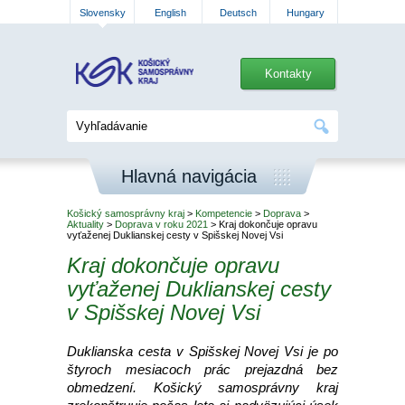
Slovensky
English
Deutsch
Hungary
Kontakty
Hlavná navigácia
Košický samosprávny kraj
>
Kompetencie
>
Doprava
>
Aktuality
>
Doprava v roku 2021
> Kraj dokončuje opravu
vyťaženej Duklianskej cesty v Spišskej Novej Vsi
Kraj dokončuje opravu
vyťaženej Duklianskej cesty
v Spišskej Novej Vsi
Duklianska cesta v Spišskej Novej Vsi je po
štyroch mesiacoch prác prejazdná bez
obmedzení. Košický samosprávny kraj