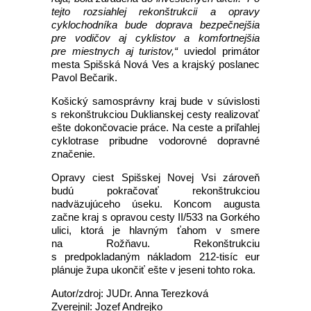
tejto rozsiahlej rekonštrukcii a opravy
cyklochodníka bude doprava bezpečnejšia
pre vodičov aj cyklistov a komfortnejšia
pre miestnych aj turistov,“
uviedol primátor
mesta Spišská Nová Ves a krajský poslanec
Pavol Bečarik.
Košický samosprávny kraj bude v súvislosti
s rekonštrukciou Duklianskej cesty realizovať
ešte dokončovacie práce. Na ceste a priľahlej
cyklotrase pribudne vodorovné dopravné
značenie.
Opravy ciest Spišskej Novej Vsi zároveň
budú pokračovať rekonštrukciou
nadväzujúceho úseku. Koncom augusta
začne kraj s opravou cesty II/533 na Gorkého
ulici, ktorá je hlavným ťahom v smere
na Rožňavu. Rekonštrukciu
s predpokladaným nákladom 212-tisíc eur
plánuje župa ukončiť ešte v jeseni tohto roka.
Autor/zdroj: JUDr. Anna Terezková
Zverejnil: Jozef Andrejko