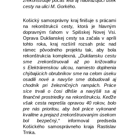
zrekonštruuje počas leta aj nadväzujúci úsek
cesty na ulici M. Gorkého.
Košický samosprávny kraj finišuje s prácami
na rekonštrukcii cesty, ktorá je hlavným
dopravným ťahom v Spišskej Novej Vsi.
Oprava Duklianskej cesty sa začala v apríli
tohto roka, kraj rozšíril rozsah prác nad
rámec pôvodného projektu tak, aby bola
rekonštrukcia komplexná.
„Dukliansku cestu
sme zrekonštruovali až po križovatku
s Elektrárenskou ulicou, namiesto doplnenia
chýbajúcich obrubníkov sme na celom úseku
osadili nové a navyše sme dobudovali aj
chodník pri železničných rampách. Práce
síce trvali o čosi dlhšie a navýšili sa aj
finančné prostriedky na rekonštrukciu. Keďže
však cesta neprešla opravou 40 rokov, bolo
pre nás prioritou, aby boli práce vykonané
kvalitne a prejazd zrekonštruovaným úsekom
bol bezpečný,“
informoval predseda
Košického samosprávneho kraja Rastislav
Trnka.