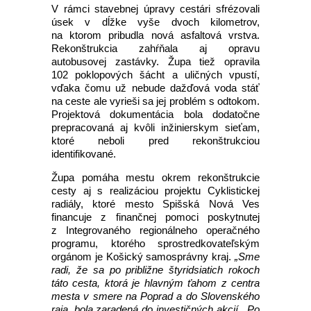
V rámci stavebnej úpravy cestári sfrézovali
úsek v dĺžke vyše dvoch kilometrov,
na ktorom pribudla nová asfaltová vrstva.
Rekonštrukcia zahŕňala aj opravu
autobusovej zastávky. Župa tiež opravila
102 poklopových šácht a uličných vpustí,
vďaka čomu už nebude dažďová voda stáť
na ceste ale vyrieši sa jej problém s odtokom.
Projektová dokumentácia bola dodatočne
prepracovaná aj kvôli inžinierskym sieťam,
ktoré neboli pred rekonštrukciou
identifikované.
Župa pomáha mestu okrem rekonštrukcie
cesty aj s realizáciou projektu Cyklistickej
radiály, ktoré mesto Spišská Nová Ves
financuje z finančnej pomoci poskytnutej
z Integrovaného regionálneho operačného
programu, ktorého sprostredkovateľským
orgánom je Košický samosprávny kraj.
„Sme
radi, že sa po približne štyridsiatich rokoch
táto cesta, ktorá je hlavným ťahom z centra
mesta v smere na Poprad a do Slovenského
raja, bola zaradená do investičných akcií. Po