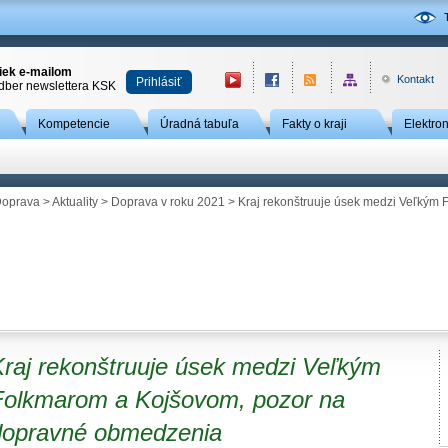
niek e-mailom
Kontakt
Prihlásiť
odber newslettera KSK
Kompetencie
Úradná tabuľa
Fakty o kraji
Elektro
oprava
>
Aktuality
>
Doprava v roku 2021
> Kraj rekonštruuje úsek medzi Veľkým
Kraj rekonštruuje úsek medzi Veľkým
Folkmarom a Kojšovom, pozor na
dopravné obmedzenia