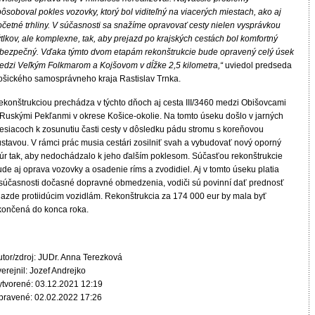
ôsoboval pokles vozovky, ktorý bol viditeľný na viacerých miestach, ako aj
očetné trhliny. V súčasnosti sa snažíme opravovať cesty nielen vysprávkou
tlkov, ale komplexne, tak, aby prejazd po krajských cestách bol komfortný
 bezpečný. Vďaka týmto dvom etapám rekonštrukcie bude opravený celý úsek
edzi Veľkým Folkmarom a Kojšovom v dĺžke 2,5 kilometra,“
uviedol predseda
ošického samosprávneho kraja Rastislav Trnka.
ekonštrukciou prechádza v týchto dňoch aj cesta III/3460 medzi Obišovcami
 Ruskými Pekľanmi v okrese Košice-okolie. Na tomto úseku došlo v jarných
esiacoch k zosunutiu časti cesty v dôsledku pádu stromu s koreňovou
ústavou. V rámci prác musia cestári zosilniť svah a vybudovať nový oporný
úr tak, aby nedochádzalo k jeho ďalším poklesom. Súčasťou rekonštrukcie
de aj oprava vozovky a osadenie ríms a zvodidiel. Aj v tomto úseku platia
 súčasnosti dočasné dopravné obmedzenia, vodiči sú povinní dať prednosť
 jazde protiidúcim vozidlám. Rekonštrukcia za 174 000 eur by mala byť
končená do konca roka.
utor/zdroj: JUDr. Anna Terezková
erejnil: Jozef Andrejko
ytvorené: 03.12.2021 12:19
pravené: 02.02.2022 17:26