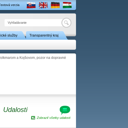
Textová verzia
Hľadať
nické služby
Transparentný kraj
 Folkmarom a Kojšovom, pozor na dopravné
Udalosti
Zobraziť všetky udalosti