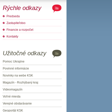
Rýchle odkazy
Predseda
Zastupiteľstvo
Financie a rozpočet
Kontakty
Užitočné odkazy
Pomoc Ukrajine
Povinné informácie
Novinky na webe KSK
Magazín - Rozhýbaný kraj
Videomagazín
Voľné miesta
Verejné obstarávanie
Geoportál KSK