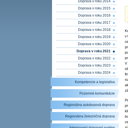
Doprava v roku 2014
Doprava v roku 2015
Doprava v roku 2016
Doprava v roku 2017
Doprava v roku 2018
K
v 
Doprava v roku 2019
c
Doprava v roku 2020
p
Doprava v roku 2021
p
pr
Doprava v roku 2022
V
Doprava v roku 2023
o
Doprava v roku 2024
f
n
Kompetencie a legislatíva
a
zá
Pozemné komunikácie
P
Regionálna autobusová doprava
p
k
Regionálna železničná doprava
bo
c
sú
Integrovaný dopravný systém