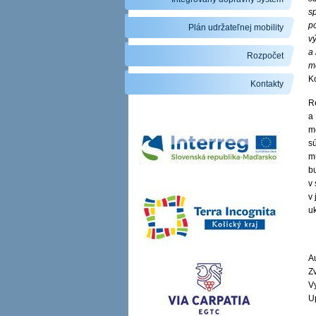
sp
p
Plán udržateľnej mobility
vý
a
Rozpočet
m
K
Kontakty
R
a
m
s
m
bu
v
v
u
A
Zv
V
U