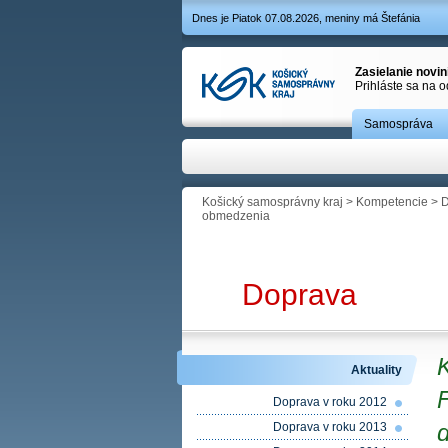
Dnes je Piatok 07.08.2026, meniny má Štefánia
Zasielanie novi
Prihláste sa na 
Samospráva
Košický samosprávny kraj
>
Kompetencie
>
D
obmedzenia
Doprava
Aktuality
Doprava v roku 2012
Doprava v roku 2013