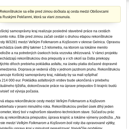
Rekonštrukcie sa ešte pred zimou dočkala aj cesta medzi Obišovcami
a Ruskými Pekľanmi, ktorá sa vlani zosunula.
ošický samosprávny kraj realizuje posledné stavebné práce na cestách
tomto roku. Ešte pred zimou začali cestári s druhou etapou rekonštrukcie
esty III/3281 medzi Veľkým Folkmarom a Kojšovom v okrese Gelnica. Opravou
rechádza úsek dlhý takmer 1,5 kilometra, na ktorom sa lokálne menilo
odložie a na potrebných úsekoch bola vozovka sfrézovaná. V rámci projektu
echádzajú rekonštrukciou dva priepusty a v ich okolí sa čistia priekopy.
 týchto dňoch prebieha pokládka asfaltu, na úseku platia dočasné dopravné
bmedzenia. Doprava je vedená vždy v jednom jazdnom pruhu. Rekonštrukciu
inancuje Košický samosprávny kraj, náklady by sa mali vyšplhať
a 214 000 eur. Pokládka asfaltových vrstiev bude ukončená v priebehu
ktuálneho týždňa, dokončovacie práce na úprave priepustov či krajníc budú
visieť od vývoja počasia.
rvá etapa rekonštrukcie cesty medzi Veľkým Folkmarom a Kojšovom
rebiehala v jeseni minulého roka. Rekonštrukciou prešiel úsek dlhý jeden
ilometer, ktorý bol v najhoršom stavebno-technickom stave. Súčasťou prác
la aj rekonštrukcia priepustov, úprava krajníc a lokálne výmeny podložia.
„Na
este medzi Veľkým Folkmarom a Kojšovom boli roky iba opravované výtlky,
vislejšiu opravu kraj v minulosti nerealizoval. Najväčšie problémy