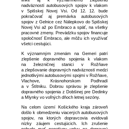
nadväzností autobusových spojov k vlakom
v Spišskej Novej Vsi. Od 12. 12. bude
pokračovať aj premávka autobusových
spojov z Gelnice cez Nálepkovo do Spišskej
Novej Vsi až po Embraco a späť, na všetky
pracovné zmeny. Prevádzku spojov financuje
spoločnosť Embraco, ale môžu ich využívať
všetci cestujúci.
K významným zmenám na Gemeri patrí
zlepšenie dopravného spojenia k vlakom
na železničnej stanici v Rožňave
a zlepšovanie dopravných nadväzností medzi
jednotlivými autobusovými spojmi v Rožňave,
Vlachove, Krásnohorskom Podhradí
a v Štítniku. Dobrou správou je zlepšenie
dopravného spojenia z Dobšinej pre Dedinky
a Mlynky vo voľných dňoch letnej sezóny.
Na celom území Košického kraja zároveň
došlo k obmedzeniu viacerých autobusových
spojov, na ktorých dopravcovia evidovali
nízky záujem cestujúcich. Ich zrušenie
nebude mať negatívny vplyv na dopravnú