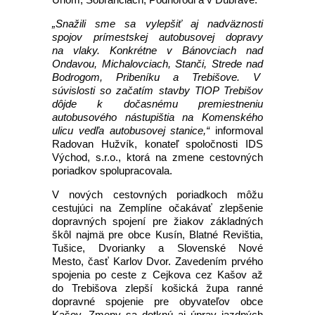
„Snažili sme sa vylepšiť aj nadväznosti
spojov prímestskej autobusovej dopravy
na vlaky. Konkrétne v Bánovciach nad
Ondavou, Michalovciach, Stanči, Strede nad
Bodrogom, Pribeníku a Trebišove. V
súvislosti so začatím stavby TIOP Trebišov
dôjde k dočasnému premiestneniu
autobusového nástupištia na Komenského
ulicu vedľa autobusovej stanice,“
informoval
Radovan Hužvík, konateľ spoločnosti IDS
Východ, s.r.o., ktorá na zmene cestovných
poriadkov spolupracovala.
V nových cestovných poriadkoch môžu
cestujúci na Zemplíne očakávať zlepšenie
dopravných spojení pre žiakov základných
škôl najmä pre obce Kusín, Blatné Revištia,
Tušice, Dvorianky a Slovenské Nové
Mesto, časť Karlov Dvor. Zavedením prvého
spojenia po ceste z Cejkova cez Kašov až
do Trebišova zlepší košická župa ranné
dopravné spojenie pre obyvateľov obce
Kašov. Zmeny sa dotknú aj úprav jazdných