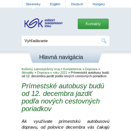
Slovensky
English
Deutsch
Hungary
Kontakty
Hlavná navigácia
Košický samosprávny kraj
>
Kompetencie
>
Doprava
>
Aktuality
>
Doprava v roku 2021
> Prímestské autobusy budú
od 12. decembra jazdiť podľa nových cestovných poriadkov
Prímestské autobusy budú
od 12. decembra jazdiť
podľa nových cestovných
poriadkov
Ak využívate prímestskú autobusovú
dopravu, od polovice decembra vás čakajú