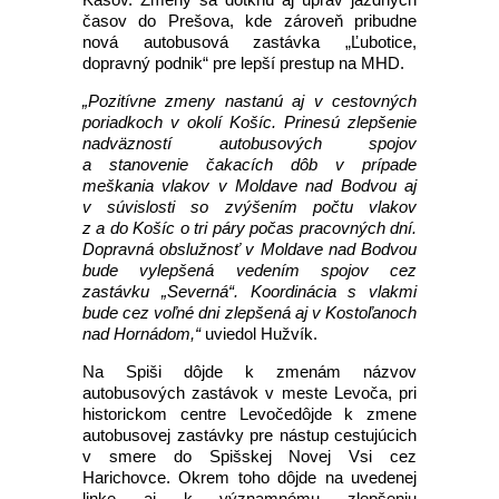
časov do Prešova, kde zároveň pribudne
nová autobusová zastávka „Ľubotice,
dopravný podnik“ pre lepší prestup na MHD.
„Pozitívne zmeny nastanú aj v cestovných
poriadkoch v okolí Košíc. Prinesú zlepšenie
nadväzností autobusových spojov
a stanovenie čakacích dôb v prípade
meškania vlakov v Moldave nad Bodvou aj
v súvislosti so zvýšením počtu vlakov
z a do Košíc o tri páry počas pracovných dní.
Dopravná obslužnosť v Moldave nad Bodvou
bude vylepšená vedením spojov cez
zastávku „Severná“. Koordinácia s vlakmi
bude cez voľné dni zlepšená aj v Kostoľanoch
nad Hornádom,“
uviedol Hužvík.
Na Spiši dôjde k zmenám názvov
autobusových zastávok v meste Levoča, pri
historickom centre Levočedôjde k zmene
autobusovej zastávky pre nástup cestujúcich
v smere do Spišskej Novej Vsi cez
Harichovce. Okrem toho dôjde na uvedenej
linke aj k významnému zlepšeniu