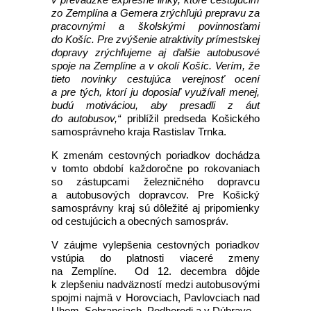
zo Zemplína a Gemera zrýchľujú prepravu za
pracovnými a školskými povinnosťami
do Košíc. Pre zvýšenie atraktivity prímestskej
dopravy zrýchľujeme aj ďalšie autobusové
spoje na Zemplíne a v okolí Košíc. Verím, že
tieto novinky cestujúca verejnosť ocení
a pre tých, ktorí ju doposiaľ využívali menej,
budú motiváciou, aby presadli z áut
do autobusov,“
priblížil predseda Košického
samosprávneho kraja Rastislav Trnka.
K zmenám cestovných poriadkov dochádza
v tomto období každoročne po rokovaniach
so zástupcami železničného dopravcu
a autobusových dopravcov. Pre Košický
samosprávny kraj sú dôležité aj pripomienky
od cestujúcich a obecných samospráv.
V záujme vylepšenia cestovných poriadkov
vstúpia do platnosti viaceré zmeny
na Zemplíne. Od 12. decembra dôjde
k zlepšeniu nadväzností medzi autobusovými
spojmi najmä v Horovciach, Pavlovciach nad
Uhom, Sobranciach, Podhorodi a v Dúbrave.