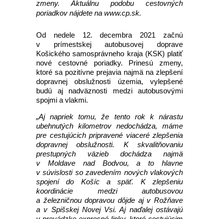
zmeny. Aktuálnu podobu cestovných
poriadkov nájdete na www.cp.sk.
Od nedele 12. decembra 2021 začnú
v prímestskej autobusovej doprave
Košického samosprávneho kraja (KSK) platiť
nové cestovné poriadky. Prinesú zmeny,
ktoré sa pozitívne prejavia najmä na zlepšení
dopravnej obslužnosti územia, vylepšené
budú aj nadväznosti medzi autobusovými
spojmi a vlakmi.
„Aj napriek tomu, že tento rok k nárastu
ubehnutých kilometrov nedochádza, máme
pre cestujúcich pripravené viaceré zlepšenia
dopravnej obslužnosti. K skvalitňovaniu
prestupných väzieb dochádza najmä
v Moldave nad Bodvou, a to hlavne
v súvislosti so zavedením nových vlakových
spojení do Košíc a späť. K zlepšeniu
koordinácie medzi autobusovou
a železničnou dopravou dôjde aj v Rožňave
a v Spišskej Novej Vsi. Aj naďalej ostávajú
v prevádzke expresné linky, ktoré cestujúcim