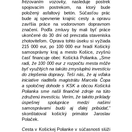
frézovaním vozovky,
nasleduje postrek
spojovacím postrekom, na ktorý bude
položený asfaltový betón. Súčasťou prác
bude aj spevnenie krajníc cesty a opravu
zavŕšia práce na vodorovnom dopravnom
značení. Podľa zmluvy by mali byť práce
ukončené do 30 dní od prevzatia staveniska
zhotoviteľom. Oprava tohto úseku si vyžiada
215 000 eur, po 100 000 eur hradí Košický
samosprávny kraj a mesto Košice, zvyšnú
časť financuje obec Košická Polianka.
„Sme
radi, že 100 000 eur z rozpočtu mesta môže
byť využitých na takúto zmysluplnú investíciu
do zlepšenia dopravy. Teší nás, že aj vďaka
iniciatíve riaditeľa magistrátu Marcela Čopa
a spoločnej dohode s KSK a obcou Košická
Polianka sme našli finančné zdroje na túto
združenú investíciu. Verím, že takéto príklady
úspešnej spolupráce medzi našimi
samosprávami budú aj ďalej pribúdať,"
skonštatoval košický primátor Jaroslav
Polaček.
C
esta v Košickej Polianke v súčasnosti slúži