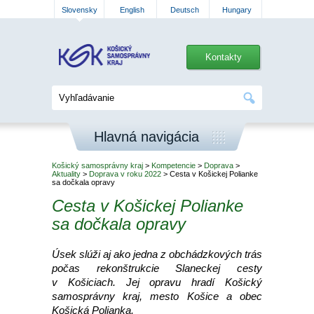
Slovensky
English
Deutsch
Hungary
Kontakty
Hlavná navigácia
Košický samosprávny kraj
>
Kompetencie
>
Doprava
>
Aktuality
>
Doprava v roku 2022
> Cesta v Košickej Polianke
sa dočkala opravy
Cesta v Košickej Polianke
sa dočkala opravy
Úsek slúži aj ako jedna z obchádzkových trás
počas rekonštrukcie Slaneckej cesty
v Košiciach. Jej opravu hradí Košický
samosprávny kraj, mesto Košice a obec
Košická Polianka.