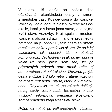
V utorok 19. apríla sa začala dlho
očakávaná rekonštrukcia cesty v smere
z mestskej časti Košice-Krásna do Košickej
Polianky. Ide o jednu z ciest v okrese Košice-
okolie, ktorá je v havarijnom stave, a to najmä
kvôli stavu vozovky. Kraj spolu s mestom
Košice a obcou združili finančné prostriedky
potrebné na jej obnovu.
„Táto cesta sa okrem
množstva výtlkov preslávila aj tým, že sa k jej
vlastníctvu nik nehlási, ide o účelovú
komunikáciu. Východniari však po jej úprave
volali už dlho, preto som rád, že po
prípravných prácach sme mohli začať aj
so samotnou rekonštrukciou. Opravou prejde
cesta v dĺžke 1,8 kilometra vrátane vozovky
na moste cez rieku Torysa, ktorý je v majetku
obce. Obyvatelia sa tak po rokoch dočkajú
novej cesty, ktorá bude bezpečná a bez
výtlkov,“
informoval predseda Košického
samosprávneho kraja Rastislav Trnka.
Práce sa začali po veľkonočných sviatkoch