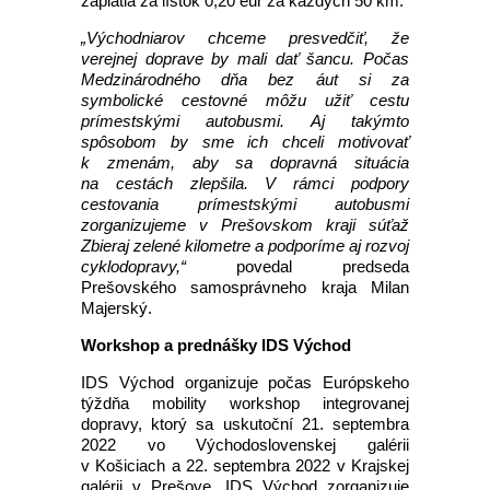
zaplatia za lístok 0,20 eur za každých 50 km.
„Východniarov chceme presvedčiť, že
verejnej doprave by mali dať šancu. Počas
Medzinárodného dňa bez áut si za
symbolické cestovné môžu užiť cestu
prímestskými autobusmi. Aj takýmto
spôsobom by sme ich chceli motivovať
k zmenám, aby sa dopravná situácia
na cestách zlepšila. V rámci podpory
cestovania prímestskými autobusmi
zorganizujeme v Prešovskom kraji súťaž
Zbieraj zelené kilometre a podporíme aj rozvoj
cyklodopravy,“
povedal predseda
Prešovského samosprávneho kraja Milan
Majerský.
Workshop a prednášky IDS Východ
IDS Východ organizuje počas Európskeho
týždňa mobility workshop integrovanej
dopravy, ktorý sa uskutoční 21. septembra
2022 vo Východoslovenskej galérii
v Košiciach a 22. septembra 2022 v Krajskej
galérii v Prešove. IDS Východ zorganizuje