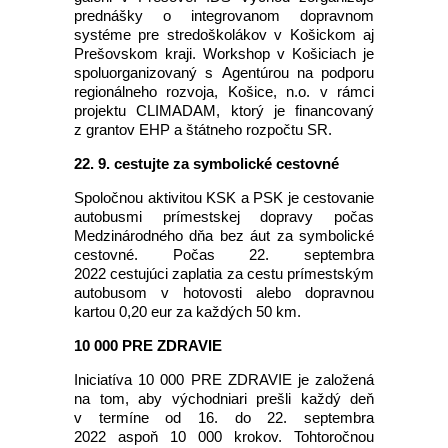
prednášky o integrovanom dopravnom
systéme pre stredoškolákov v Košickom aj
Prešovskom kraji. Workshop v Košiciach je
spoluorganizovaný s Agentúrou na podporu
regionálneho rozvoja, Košice, n.o. v rámci
projektu CLIMADAM, ktorý je financovaný
z grantov EHP a štátneho rozpočtu SR.
22. 9. cestujte za symbolické cestovné
Spoločnou aktivitou KSK a PSK je cestovanie
autobusmi prímestskej dopravy počas
Medzinárodného dňa bez áut za symbolické
cestovné. Počas 22. septembra
2022 cestujúci zaplatia za cestu prímestským
autobusom v hotovosti alebo dopravnou
kartou 0,20 eur za každých 50 km.
10 000 PRE ZDRAVIE
Iniciatíva 10 000 PRE ZDRAVIE je založená
na tom, aby východniari prešli každý deň
v termíne od 16. do 22. septembra
2022 aspoň 10 000 krokov. Tohtoročnou