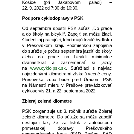
Košice (pri Jakabovom paláci) –
22. 9. 2022 od 7:30 do 10:30.
Podpora cyklodopravy v PSK
Od septembra spustil PSK súťaž „Do práce
a do školy na bicykli“. Zapojiť sa môžu žiaci,
študenti aj pracujúci, ktorí majú trvalé bydlisko
v Prešovskom kraji. Podmienkou zapojenia
do súťaže je počas septembra jazdiť do školy
alebo do práce na bicykli minimálne
dvanásťkrát a zaznemenať si jazdy
na
www.cyklo.psk.sk
. Súťažiaci s najviac
najazdenými kilometrami získajú vecné ceny.
Prešovská župa bude pred Úradom PSK
na Námestí mieru v Prešove prevádzkovať
cykloservis 21. a 22. septembra 2022.
Zbieraj zelené kilometre
PSK zorganizuje už 3. ročník súťaže Zbieraj
zelené kilometre. Do súťaže sa môžu zapojiť
cestujúci tak, že za lístok v autobusoch
prímestskej dopravy Prešovského
samosprávneho kraja (SAD Prešov, SAD