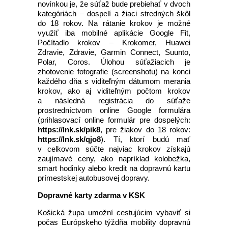
novinkou je, že súťaž bude prebiehať v dvoch
kategóriách – dospelí a žiaci stredných škôl
do 18 rokov. Na rátanie krokov je možné
využiť iba mobilné aplikácie Google Fit,
Počítadlo krokov – Krokomer, Huawei
Zdravie, Zdravie, Garmin Connect, Suunto,
Polar, Coros. Úlohou súťažiacich je
zhotovenie fotografie (screenshotu) na konci
každého dňa s viditeľným dátumom merania
krokov, ako aj viditeľným počtom krokov
a následná registrácia do súťaže
prostredníctvom online Google formulára
(prihlasovací online formulár pre dospelých:
https://lnk.sk/pik8
, pre žiakov do 18 rokov:
https://lnk.sk/qjo8
). Tí, ktorí budú mať
v celkovom súčte najviac krokov získajú
zaujímavé ceny, ako napríklad kolobežka,
smart hodinky alebo kredit na dopravnú kartu
prímestskej autobusovej dopravy.
Dopravné karty zdarma v KSK
Košická župa umožní cestujúcim vybaviť si
počas Európskeho týždňa mobility dopravnú