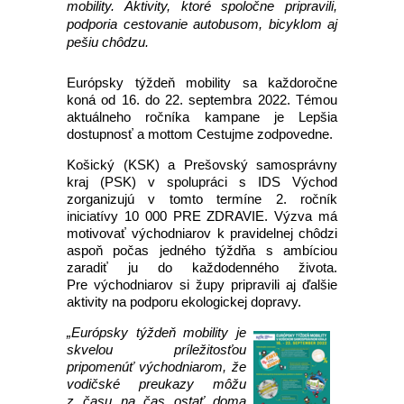
mobility. Aktivity, ktoré spoločne pripravili,
podporia cestovanie autobusom, bicyklom aj
pešiu chôdzu.
Európsky týždeň mobility sa každoročne
koná od 16. do 22. septembra 2022. Témou
aktuálneho ročníka kampane je Lepšia
dostupnosť a mottom Cestujme zodpovedne.
Košický (KSK) a Prešovský samosprávny
kraj (PSK) v spolupráci s IDS Východ
zorganizujú v tomto termíne 2. ročník
iniciatívy 10 000 PRE ZDRAVIE. Výzva má
motivovať východniarov k pravidelnej chôdzi
aspoň počas jedného týždňa s ambíciou
zaradiť ju do každodenného života.
Pre východniarov si župy pripravili aj ďalšie
aktivity na podporu ekologickej dopravy.
„Európsky týždeň mobility je
skvelou príležitosťou
pripomenúť východniarom, že
vodičské preukazy môžu
z času na čas ostať doma