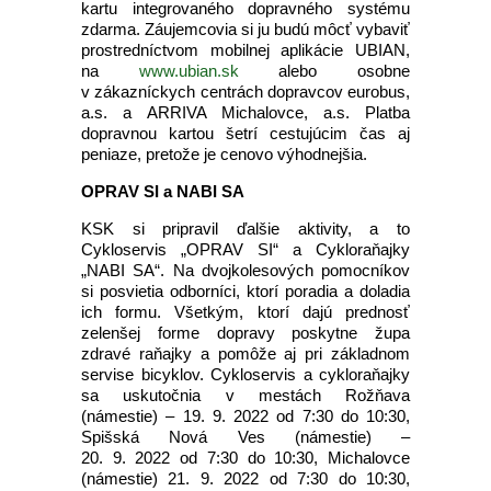
kartu integrovaného dopravného systému
zdarma. Záujemcovia si ju budú môcť vybaviť
prostredníctvom mobilnej aplikácie UBIAN,
na
www.ubian.sk
alebo osobne
v zákazníckych centrách dopravcov eurobus,
a.s. a ARRIVA Michalovce, a.s. Platba
dopravnou kartou šetrí cestujúcim čas aj
peniaze, pretože je cenovo výhodnejšia.
OPRAV SI a NABI SA
KSK si pripravil ďalšie aktivity, a to
Cykloservis „OPRAV SI“ a Cykloraňajky
„NABI SA“. Na dvojkolesových pomocníkov
si posvietia odborníci, ktorí poradia a doladia
ich formu. Všetkým, ktorí dajú prednosť
zelenšej forme dopravy poskytne župa
zdravé raňajky a pomôže aj pri základnom
servise bicyklov. Cykloservis a cykloraňajky
sa uskutočnia v mestách Rožňava
(námestie) – 19. 9. 2022 od 7:30 do 10:30,
Spišská Nová Ves (námestie) –
20. 9. 2022 od 7:30 do 10:30, Michalovce
(námestie) 21. 9. 2022 od 7:30 do 10:30,