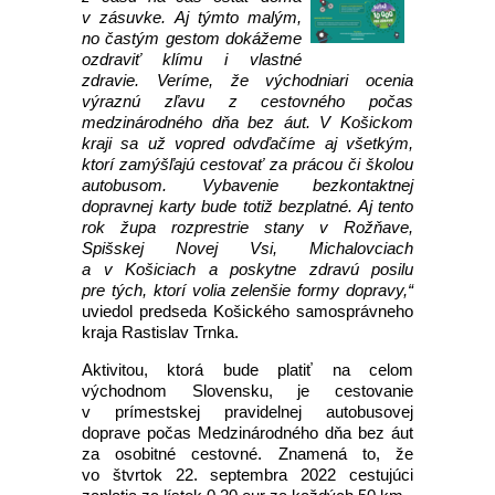
v zásuvke. Aj týmto malým,
no častým gestom dokážeme
ozdraviť klímu i vlastné
zdravie. Veríme, že východniari ocenia
výraznú zľavu z cestovného počas
medzinárodného dňa bez áut. V Košickom
kraji sa už vopred odvďačíme aj všetkým,
ktorí zamýšľajú cestovať za prácou či školou
autobusom. Vybavenie bezkontaktnej
dopravnej karty bude totiž bezplatné. Aj tento
rok župa rozprestrie stany v Rožňave,
Spišskej Novej Vsi, Michalovciach
a v Košiciach a poskytne zdravú posilu
pre tých, ktorí volia zelenšie formy dopravy,“
uviedol predseda Košického samosprávneho
kraja Rastislav Trnka.
Aktivitou, ktorá bude platiť na celom
východnom Slovensku, je cestovanie
v prímestskej pravidelnej autobusovej
doprave počas Medzinárodného dňa bez áut
za osobitné cestovné. Znamená to, že
vo štvrtok 22. septembra 2022 cestujúci