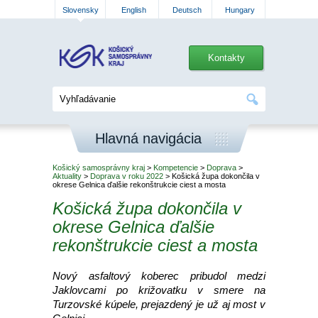
Slovensky
English
Deutsch
Hungary
Kontakty
Hlavná navigácia
Košický samosprávny kraj
>
Kompetencie
>
Doprava
>
Aktuality
>
Doprava v roku 2022
> Košická župa dokončila v
okrese Gelnica ďalšie rekonštrukcie ciest a mosta
Košická župa dokončila v
okrese Gelnica ďalšie
rekonštrukcie ciest a mosta
Nový asfaltový koberec pribudol medzi
Jaklovcami po križovatku v smere na
Turzovské kúpele, prejazdený je už aj most v