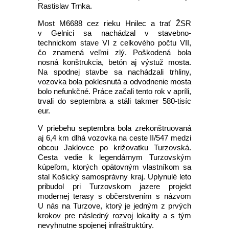
Rastislav Trnka.
Most M6688 cez rieku Hnilec a trať ŽSR
v Gelnici sa nachádzal v stavebno-
technickom stave VI z celkového počtu VII,
čo znamená veľmi zlý. Poškodená bola
nosná konštrukcia, betón aj výstuž mosta.
Na spodnej stavbe sa nachádzali trhliny,
vozovka bola poklesnutá a odvodnenie mosta
bolo nefunkčné. Práce začali tento rok v apríli,
trvali do septembra a stáli takmer 580-tisíc
eur.
V priebehu septembra bola zrekonštruovaná
aj 6,4 km dlhá vozovka na ceste II/547 medzi
obcou Jaklovce po križovatku Turzovská.
Cesta vedie k legendárnym Turzovským
kúpeľom, ktorých opätovným vlastníkom sa
stal Košický samosprávny kraj. Uplynulé leto
pribudol pri Turzovskom jazere projekt
modernej terasy s občerstvením s názvom
U nás na Turzove, ktorý je jedným z prvých
krokov pre následný rozvoj lokality a s tým
nevyhnutne spojenej infraštruktúry.