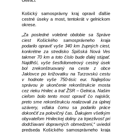
Gelnici.
Košický samosprávny kraj opravil ďalšie
cestné úseky a most, tentokrát v gelnickom
okrese.
„Za posledné volebné obdobie sa Správe
ciest Košického samosprávneho kraja
podarilo opraviť vyše 340 km župných ciest,
konkrétne za stredisko Spišská Nová Ves
takmer 70 km a toto číslo bude ďalej stúpať.
Najdlhší, vyše šesťkilometrový cestný úsek
bol zrekonštruovaný na ceste z obce
Jaklovce po križovatku na Turzovskú cestu
v hodnote vyše 750-tisíc eur. Najlepšou
správou je ukončenie rekonštrukcie mosta
cez rieku Hnilec a trať ŽSR – Gelnica. Našim
cieľom bolo tento most opraviť čo najskôr,
preto sme rekonštrukciu realizovali za úplnej
uzávery, vďaka čomu sa podarilo práce
dokončiť za polovičný čas. Ďakujem všetkým
obyvateľom Hnileckej doliny za trpezlivosť pri
dodržiavaní dopravných obmedzení,“
uviedol
predseda Košického samosprávneho kraja