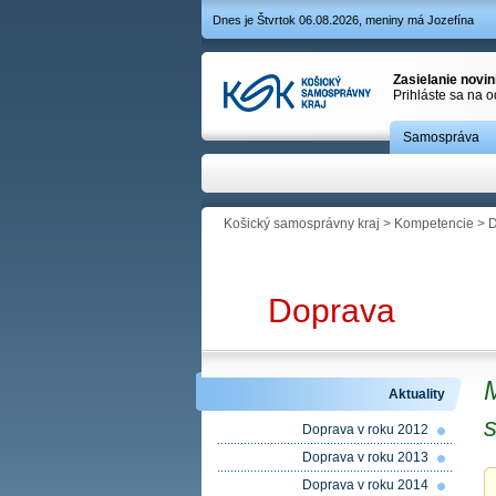
Dnes je Štvrtok 06.08.2026, meniny má Jozefína
Zasielanie novi
Prihláste sa na 
Samospráva
Košický samosprávny kraj
>
Kompetencie
>
D
Doprava
Aktuality
s
Doprava v roku 2012
Doprava v roku 2013
Doprava v roku 2014