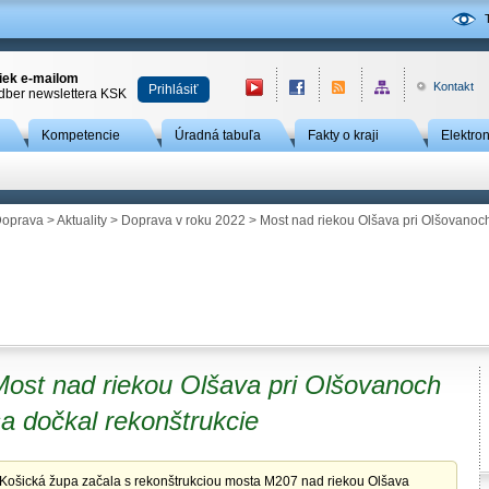
niek e-mailom
Kontakt
Prihlásiť
odber newslettera KSK
Kompetencie
Úradná tabuľa
Fakty o kraji
Elektro
oprava
>
Aktuality
>
Doprava v roku 2022
> Most nad riekou Olšava pri Olšovanoch
Most nad riekou Olšava pri Olšovanoch
a dočkal rekonštrukcie
Košická župa začala s rekonštrukciou mosta M207 nad riekou Olšava