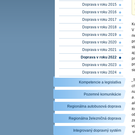
Doprava v roku 2015
Doprava v roku 2016
Doprava v roku 2017
K
Doprava v roku 2018
V
Doprava v roku 2019
r
p
Doprava v roku 2020
st
Doprava v roku 2021
aj
Doprava v roku 2022
p
p
Doprava v roku 2023
si
Doprava v roku 2024
„
Kompetencie a legislatíva
ch
na
Pozemné komunikácie
a
a
Regionálna autobusová doprava
to
ob
Regionálna železničná doprava
z
v
Integrovaný dopravný systém
u