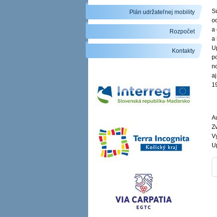
S
Plán udržateľnej mobility
o
a
Rozpočet
a
U
Kontakty
p
n
aj
1
A
Zv
V
U