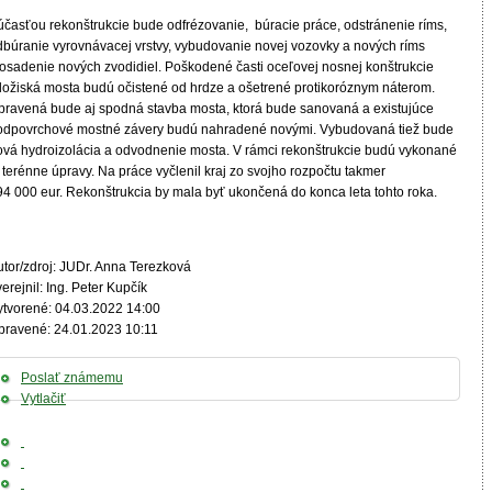
účasťou rekonštrukcie bude odfrézovanie, búracie práce, odstránenie ríms,
dbúranie vyrovnávacej vrstvy, vybudovanie novej vozovky a nových ríms
 osadenie nových zvodidiel. Poškodené časti oceľovej nosnej konštrukcie
 ložiská mosta budú očistené od hrdze a ošetrené protikoróznym náterom.
pravená bude aj spodná stavba mosta, ktorá bude sanovaná a existujúce
odpovrchové mostné závery budú nahradené novými. Vybudovaná tiež bude
ová hydroizolácia a odvodnenie mosta. V rámci rekonštrukcie budú vykonané
 terénne úpravy. Na práce vyčlenil kraj zo svojho rozpočtu takmer
94 000 eur. Rekonštrukcia by mala byť ukončená do konca leta tohto roka.
utor/zdroj: JUDr. Anna Terezková
erejnil: Ing. Peter Kupčík
ytvorené: 04.03.2022 14:00
pravené: 24.01.2023 10:11
Poslať známemu
Vytlačiť