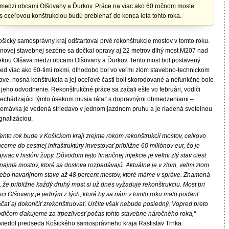
medzi obcami Olšovany a Ďurkov. Práce na viac ako 60 ročnom moste
s oceľovou konštrukciou budú prebiehať do konca leta tohto roka.
ošický samosprávny kraj odštartoval prvé rekonštrukcie mostov v tomto roku.
 novej stavebnej sezóne sa dočkal opravy aj 22 metrov dlhý most M207 nad
iekou Olšava medzi obcami Olšovany a Ďurkov. Tento most bol postavený
red viac ako 60-timi rokmi, dlhodobo bol vo veľmi zlom stavebno-technickom
ave, nosná konštrukcia a jej oceľové časti boli skorodované a nefunkčné bolo
 jeho odvodnenie. Rekonštrukčné práce sa začali ešte vo februári, vodiči
rechádzajúci týmto úsekom musia rátať s dopravnými obmedzeniami –
remávka je vedená striedavo v jednom jazdnom pruhu a je riadená svetelnou
gnalizáciou.
Tento rok bude v Košickom kraji zrejme rokom rekonštrukcií mostov, celkovo
ceme do cestnej infraštruktúry investovať približne 60 miliónov eur, čo je
jviac v histórii župy. Dôvodom tejto finančnej injekcie je veľmi zlý stav ciest
 najmä mostov, ktoré sa doslova rozpadávajú. Aktuálne je v zlom, veľmi zlom
lebo havarijnom stave až 48 percent mostov, ktoré máme v správe. Znamená
, že približne každý druhý most si už dnes vyžaduje rekonštrukciu. Most pri
ci Olšovany je jedným z tých, ktoré by sa nám v tomto roku malo podariť
ačať aj dokončiť zrekonštruovať. Určite však nebude posledný. Vopred preto
odičom ďakujeme za trpezlivosť počas tohto stavebne náročného roka,“
viedol predseda Košického samosprávneho kraja Rastislav Trnka.