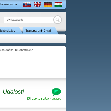
Textová verzia
Hľadať
nické služby
Transparentný kraj
 sa dočkal rekonštrukcie
Udalosti
Zobraziť všetky udalosti