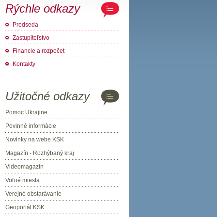
Rýchle odkazy
Predseda
Zastupiteľstvo
Financie a rozpočet
Kontakty
Užitočné odkazy
Pomoc Ukrajine
Povinné informácie
Novinky na webe KSK
Magazín - Rozhýbaný kraj
Videomagazín
Voľné miesta
Verejné obstarávanie
Geoportál KSK