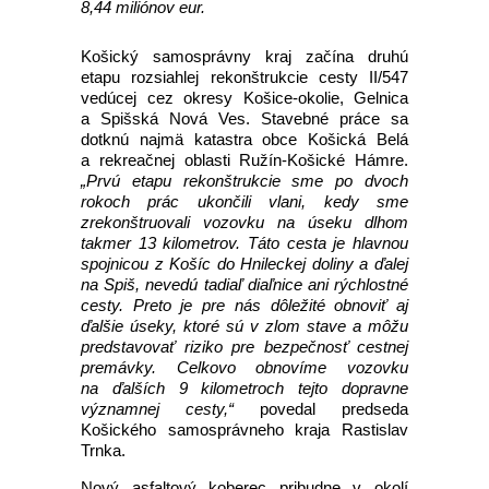
8,44 miliónov eur.
Košický samosprávny kraj začína druhú
etapu rozsiahlej rekonštrukcie cesty II/547
vedúcej cez okresy Košice-okolie, Gelnica
a Spišská Nová Ves. Stavebné práce sa
dotknú najmä katastra obce Košická Belá
a rekreačnej oblasti Ružín-Košické Hámre.
„Prvú etapu rekonštrukcie sme po dvoch
rokoch prác ukončili vlani, kedy sme
zrekonštruovali vozovku na úseku dlhom
takmer 13 kilometrov. Táto cesta je hlavnou
spojnicou z Košíc do Hnileckej doliny a ďalej
na Spiš, nevedú tadiaľ diaľnice ani rýchlostné
cesty. Preto je pre nás dôležité obnoviť aj
ďalšie úseky, ktoré sú v zlom stave a môžu
predstavovať riziko pre bezpečnosť cestnej
premávky. Celkovo obnovíme vozovku
na ďalších 9 kilometroch tejto dopravne
významnej cesty,“
povedal predseda
Košického samosprávneho kraja Rastislav
Trnka.
Nový asfaltový koberec pribudne v okolí