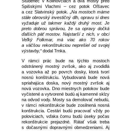
Studenec v Kolinovciach a dva mosty pred
Spišskými Vlachmi – cez potok Oľšavec
a cez Slatvinský potok.
„Na mostoch máme
stále obrovský investičný dlh, opravu si dnes
vyžaduje už takmer každý druhý most. Je
preto dobrou správou, že sa opravy dočká
ďalších päť mostov. Najstarší z nich, v obci
Veľký Folkmar, má viac ako 70 rokov
a väčšou rekonštrukciou neprešiel od svojej
výstavby,“
dodal Trnka.
V rámci prác bude na týchto mostoch
odstránený mostný zvršok, ako aj zvodidlá
a vozovka až po povrch dosky, ktorá tvorí
nosnú konštrukciu. Vybudovaná bude nová
spriahajúca doska, nový mostný zvršok aj
nová vozovka. Dno miestnych potokov bude
vyčistené a vytvorené budú aj kamenné sklzy
na odvod vody. Mosty sa demolovať nebudú,
v rámci rekonštrukcie bude zosilnená nosná
konštrukcia. Cestári budú pracovať vždy po
poloviciach, vďaka čomu budú úseky počas
rekonštrukcie prejazdné. Rátať však treba
s dočasnými dopravnými obmedzeniami. Aj