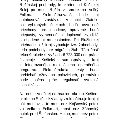
Ružínskej priehrady, konkrétne od Košickej
Belej po most Ružín v smere na Veľký
Folkmar. Zrekonštruovaná bude aj
autobusová zastávka v obci Zlatník,
na vybraných úsekoch budú osvetlené
priechody pre chodcov, opravené budú
priepusty, vymenené a doplnené zvodidlá
a osadené aj meteostanice. Pri Ružínskej
priehrade tiež kraj vybuduje tzv. žabochody,
teda podchody pre migráciu žiab. Táto časť
rekonštrukcie si vyžiada 6 728 000 eur, práce
financuje Košický samosprávny kraj
z Integrovaného regionálneho operačného
programu. Rekonštrukcia cesty bude
prebiehať vždy po poloviciach, premávku
bude počas prác regulovať svetelná
signalizácia.
Na ceste vedúcej od hranice okresu Košice-
okolie po Spišské Vlachy zrekonštruuje kraj aj
päť mostov, a to most cez Kojšovský potok
vo Veľkom Folkmari, most cez Záhorský
potok pred Štefanskou Hutou, most cez potok