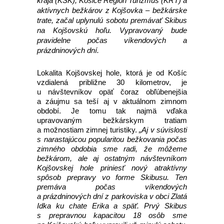
kraja (KSK), Košice Región Turizmus (KRT) a
aktívnych bežkárov z Kojšovka – bežkárske
trate, začal uplynulú sobotu premávať Skibus
na Kojšovskú hoľu. Vypravovaný bude
pravidelne počas víkendových a
prázdninových dní.
Lokalita Kojšovskej hole, ktorá je od Košíc
vzdialená približne 30 kilometrov, je
u návštevníkov opäť čoraz obľúbenejšia
a záujmu sa teší aj v aktuálnom zimnom
období. Je tomu tak najmä vďaka
upravovaným bežkárskym tratiam
a možnostiam zimnej turistiky.
„Aj v súvislosti
s narastajúcou popularitou bežkovania počas
zimného obdobia sme radi, že môžeme
bežkárom, ale aj ostatným návštevníkom
Kojšovskej hole priniesť nový atraktívny
spôsob prepravy vo forme Skibusu. Ten
premáva počas víkendových
a prázdninových dní z parkoviska v obci Zlatá
Idka ku chate Erika a späť. Prvý Skibus
s prepravnou kapacitou 18 osôb sme