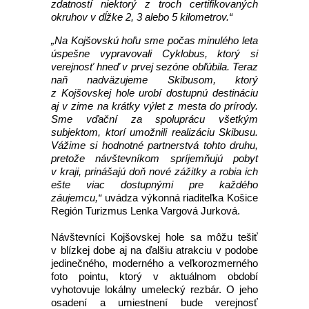
zdatností niektorý z troch certifikovaných
okruhov v dĺžke 2, 3 alebo 5 kilometrov.“
„Na Kojšovskú hoľu sme počas minulého leta
úspešne vypravovali Cyklobus, ktorý si
verejnosť hneď v prvej sezóne obľúbila. Teraz
naň nadväzujeme Skibusom, ktorý
z Kojšovskej hole urobí dostupnú destináciu
aj v zime na krátky výlet z mesta do prírody.
Sme vďační za spoluprácu všetkým
subjektom, ktorí umožnili realizáciu Skibusu.
Vážime si hodnotné partnerstvá tohto druhu,
pretože návštevníkom spríjemňujú pobyt
v kraji, prinášajú doň nové zážitky a robia ich
ešte viac dostupnými pre každého
záujemcu,“
uvádza výkonná riaditeľka Košice
Región Turizmus Lenka Vargová Jurková.
Návštevníci Kojšovskej hole sa môžu tešiť
v blízkej dobe aj na ďalšiu atrakciu v podobe
jedinečného, moderného a veľkorozmerného
foto pointu, ktorý v aktuálnom období
vyhotovuje lokálny umelecký rezbár. O jeho
osadení a umiestnení bude verejnosť