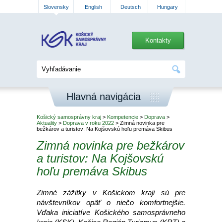
Slovensky
English
Deutsch
Hungary
Kontakty
Hlavná navigácia
Košický samosprávny kraj
>
Kompetencie
>
Doprava
>
Aktuality
>
Doprava v roku 2022
> Zimná novinka pre
bežkárov a turistov: Na Kojšovskú hoľu premáva Skibus
Zimná novinka pre bežkárov
a turistov: Na Kojšovskú
hoľu premáva Skibus
Zimné zážitky v Košickom kraji sú pre
návštevníkov opäť o niečo komfortnejšie.
Vďaka iniciatíve Košického samosprávneho