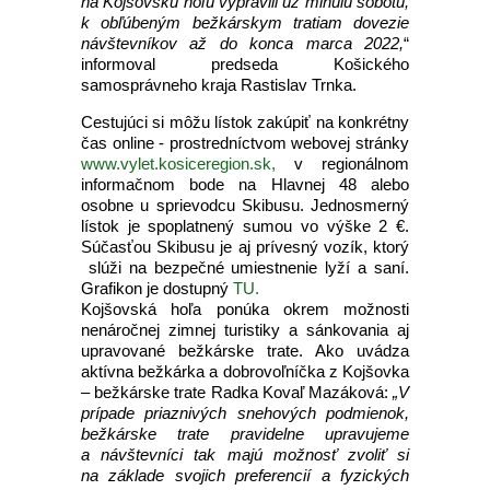
na Kojšovskú hoľu vypravili už minulú sobotu,
k obľúbeným bežkárskym tratiam dovezie
návštevníkov až do konca marca 2022,
“
informoval predseda Košického
samosprávneho kraja Rastislav Trnka.
Cestujúci si môžu lístok zakúpiť na konkrétny
čas online - prostredníctvom webovej stránky
www.vylet.kosiceregion.sk,
v regionálnom
informačnom bode na Hlavnej 48 alebo
osobne u sprievodcu Skibusu. Jednosmerný
lístok je spoplatnený sumou vo výške 2 €.
Súčasťou Skibusu je aj prívesný vozík, ktorý
slúži na bezpečné umiestnenie lyží a saní.
Grafikon je dostupný
TU.
Kojšovská hoľa ponúka okrem možnosti
nenáročnej zimnej turistiky a sánkovania aj
upravované bežkárske trate. Ako uvádza
aktívna bežkárka a dobrovoľníčka z Kojšovka
– bežkárske trate Radka Kovaľ Mazáková:
„V
prípade priaznivých snehových podmienok,
bežkárske trate pravidelne upravujeme
a návštevníci tak majú možnosť zvoliť si
na základe svojich preferencií a fyzických