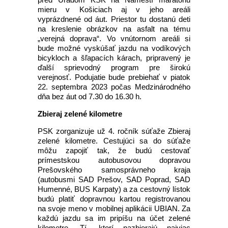
mieru v Košiciach aj v jeho areáli
vyprázdnené od áut. Priestor tu dostanú deti
na kreslenie obrázkov na asfalt na tému
„verejná doprava“. Vo vnútornom areáli si
bude možné vyskúšať jazdu na vodíkových
bicykloch a šľapacích kárach, pripravený je
ďalší sprievodný program pre širokú
verejnosť. Podujatie bude prebiehať v piatok
22. septembra 2023 počas Medzinárodného
dňa bez áut od 7.30 do 16.30 h.
Zbieraj zelené kilometre
PSK zorganizuje už 4. ročník súťaže Zbieraj
zelené kilometre. Cestujúci sa do súťaže
môžu zapojiť tak, že budú cestovať
prímestskou autobusovou dopravou
Prešovského samosprávneho kraja
(autobusmi SAD Prešov, SAD Poprad, SAD
Humenné, BUS Karpaty) a za cestovný lístok
budú platiť dopravnou kartou registrovanou
na svoje meno v mobilnej aplikácii UBIAN. Za
každú jazdu sa im pripíšu na účet zelené
kilometre. Tí, ktorí nazbierajú najviac