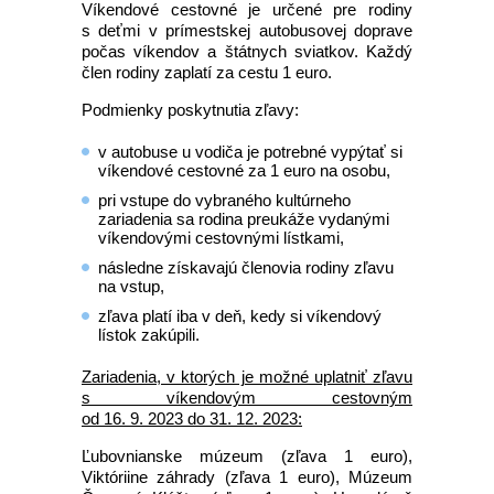
Víkendové cestovné je určené pre rodiny
s deťmi v prímestskej autobusovej doprave
počas víkendov a štátnych sviatkov. Každý
člen rodiny zaplatí za cestu 1 euro.
Podmienky poskytnutia zľavy:
v autobuse u vodiča je potrebné vypýtať si
víkendové cestovné za 1 euro na osobu,
pri vstupe do vybraného kultúrneho
zariadenia sa rodina preukáže vydanými
víkendovými cestovnými lístkami,
následne získavajú členovia rodiny zľavu
na vstup,
zľava platí iba v deň, kedy si víkendový
lístok zakúpili.
Zariadenia, v ktorých je možné uplatniť zľavu
s víkendovým cestovným
od 16. 9. 2023 do 31. 12. 2023:
Ľubovnianske múzeum (zľava 1 euro),
Viktóriine záhrady (zľava 1 euro), Múzeum