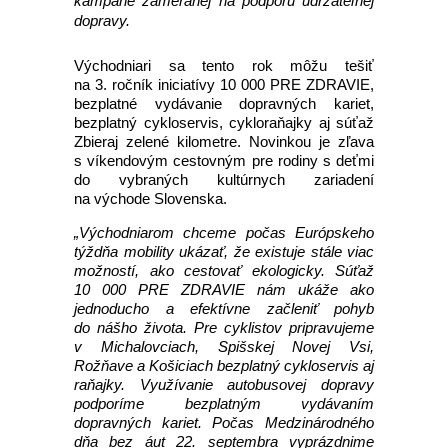
kampane zameranej na podporu udržateľnej
dopravy.
Východniari sa tento rok môžu tešiť
na 3. ročník iniciatívy 10 000 PRE ZDRAVIE,
bezplatné vydávanie dopravných kariet,
bezplatný cykloservis, cykloraňajky aj súťaž
Zbieraj zelené kilometre. Novinkou je zľava
s víkendovým cestovným pre rodiny s deťmi
do vybraných kultúrnych zariadení
na východe Slovenska.
„Východniarom chceme počas Európskeho
týždňa mobility ukázať, že existuje stále viac
možností, ako cestovať ekologicky. Súťaž
10 000 PRE ZDRAVIE nám ukáže ako
jednoducho a efektívne začleniť pohyb
do nášho života. Pre cyklistov pripravujeme
v Michalovciach, Spišskej Novej Vsi,
Rožňave a Košiciach bezplatný cykloservis aj
raňajky. Využívanie autobusovej dopravy
podporíme bezplatným vydávaním
dopravných kariet. Počas Medzinárodného
dňa bez áut 22. septembra vyprázdnime