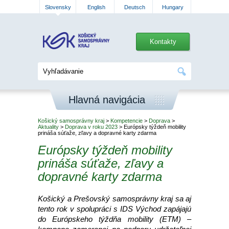
Slovensky
English
Deutsch
Hungary
Kontakty
Hlavná navigácia
Košický samosprávny kraj
>
Kompetencie
>
Doprava
>
Aktuality
>
Doprava v roku 2023
> Európsky týždeň mobility
prináša súťaže, zľavy a dopravné karty zdarma
Európsky týždeň mobility
prináša súťaže, zľavy a
dopravné karty zdarma
Košický a Prešovský samosprávny kraj sa aj
tento rok v spolupráci s IDS Východ zapájajú
do Európskeho týždňa mobility (ETM) –