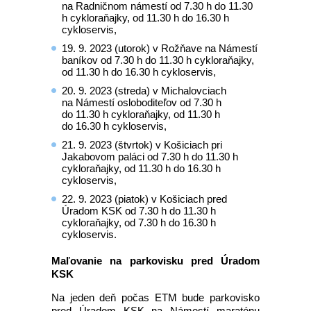
na Radničnom námestí od 7.30 h do 11.30
h cykloraňajky, od 11.30 h do 16.30 h
cykloservis,
19. 9. 2023 (utorok) v Rožňave na Námestí
baníkov od 7.30 h do 11.30 h cykloraňajky,
od 11.30 h do 16.30 h cykloservis,
20. 9. 2023 (streda) v Michalovciach
na Námestí osloboditeľov od 7.30 h
do 11.30 h cykloraňajky, od 11.30 h
do 16.30 h cykloservis,
21. 9. 2023 (štvrtok) v Košiciach pri
Jakabovom paláci od 7.30 h do 11.30 h
cykloraňajky, od 11.30 h do 16.30 h
cykloservis,
22. 9. 2023 (piatok) v Košiciach pred
Úradom KSK od 7.30 h do 11.30 h
cykloraňajky, od 7.30 h do 16.30 h
cykloservis.
Maľovanie na parkovisku pred Úradom
KSK
Na jeden deň počas ETM bude parkovisko
pred Úradom KSK na Námestí maratónu