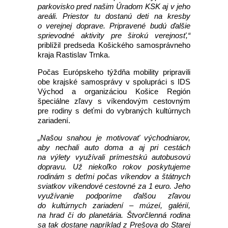
parkovisko pred našim Úradom KSK aj v jeho
areáli. Priestor tu dostanú deti na kresby
o verejnej doprave. Pripravené budú ďalšie
sprievodné aktivity pre širokú verejnosť,“
priblížil predseda Košického samosprávneho
kraja Rastislav Trnka.
Počas Európskeho týždňa mobility pripravili
obe krajské samosprávy v spolupráci s IDS
Východ a organizáciou Košice Región
špeciálne zľavy s víkendovým cestovným
pre rodiny s deťmi do vybraných kultúrnych
zariadení.
„Našou snahou je motivovať východniarov,
aby nechali auto doma a aj pri cestách
na výlety využívali prímestskú autobusovú
dopravu. Už niekoľko rokov poskytujeme
rodinám s deťmi počas víkendov a štátnych
sviatkov víkendové cestovné za 1 euro. Jeho
využívanie podporíme ďalšou zľavou
do kultúrnych zariadení – múzeí, galérií,
na hrad či do planetária. Štvorčlenná rodina
sa tak dostane napríklad z Prešova do Starej