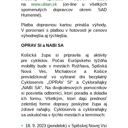
na
www.ubian.sk
(on-line u všetkých
spomenutých dopravcov okrem SAD
Humenné).
Platba dopravnou kartou prináša výhody.
V porovnaní s platbou v hotovosti je cenovo
výhodnejšia aj rýchlejšia.
OPRAV SI a NABI SA
Košická župa si pripravila aj aktivity
pre cyklistov. Počas Európskeho týždňa
mobility bude v mestách Rožňava, Spišská
Nová Ves, Michalovce a Košice
prevádzkovať vo vybrané dni bezplatný
Cykloservis „OPRAV SI“ a Cykloraňajky
„NABI SA“. Na dvojkolesových pomocníkov
si posvietia odborníci, ktorí poradia a doladia
ich formu. Všetkým, ktorí dajú prednosť
zelenšej forme dopravy poskytne župa aj
zdravé raňajky. Cykloservis a cykloraňajky
sa uskutočnia v týchto mestách a termínoch:
18. 9. 2023 (pondelok) v Spišskej Novej Vsi