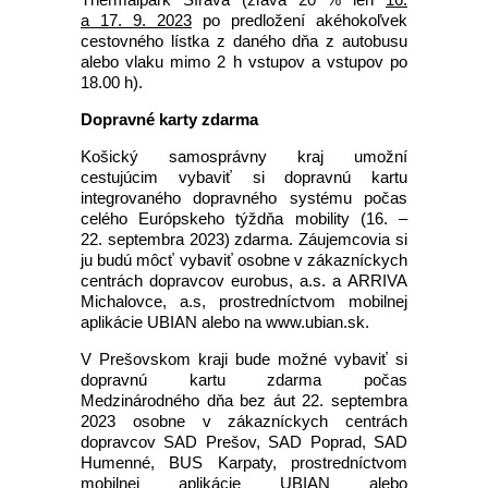
a 17. 9. 2023
po predložení akéhokoľvek
cestovného lístka z daného dňa z autobusu
alebo vlaku mimo 2 h vstupov a vstupov po
18.00 h).
Dopravné karty zdarma
Košický samosprávny kraj umožní
cestujúcim vybaviť si dopravnú kartu
integrovaného dopravného systému počas
celého Európskeho týždňa mobility (16. –
22. septembra 2023) zdarma. Záujemcovia si
ju budú môcť vybaviť osobne v zákazníckych
centrách dopravcov eurobus, a.s. a ARRIVA
Michalovce, a.s, prostredníctvom mobilnej
aplikácie UBIAN alebo na www.ubian.sk.
V Prešovskom kraji bude možné vybaviť si
dopravnú kartu zdarma počas
Medzinárodného dňa bez áut 22. septembra
2023 osobne v zákazníckych centrách
dopravcov SAD Prešov, SAD Poprad, SAD
Humenné, BUS Karpaty, prostredníctvom
mobilnej aplikácie UBIAN alebo