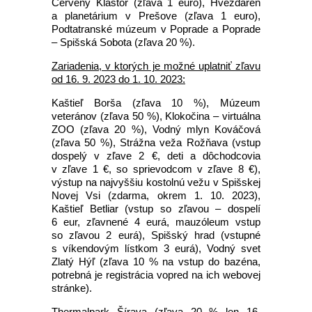
Červený Kláštor (zľava 1 euro), Hvezdáreň
a planetárium v Prešove (zľava 1 euro),
Podtatranské múzeum v Poprade a Poprade
– Spišská Sobota (zľava 20 %).
Zariadenia, v ktorých je možné uplatniť zľavu
od 16. 9. 2023 do 1. 10. 2023:
Kaštieľ Borša (zľava 10 %), Múzeum
veteránov (zľava 50 %), Klokočina – virtuálna
ZOO (zľava 20 %), Vodný mlyn Kováčová
(zľava 50 %), Strážna veža Rožňava (vstup
dospelý v zľave 2 €, deti a dôchodcovia
v zľave 1 €, so sprievodcom v zľave 8 €),
výstup na najvyššiu kostolnú vežu v Spišskej
Novej Vsi (zdarma, okrem 1. 10. 2023),
Kaštieľ Betliar (vstup so zľavou – dospelí
6 eur, zľavnené 4 eurá, mauzóleum vstup
so zľavou 2 eurá), Spišský hrad (vstupné
s víkendovým lístkom 3 eurá), Vodný svet
Zlatý Hýľ (zľava 10 % na vstup do bazéna,
potrebná je registrácia vopred na ich webovej
stránke).
Thermalpark Šírava (zľava 20 % len
16.