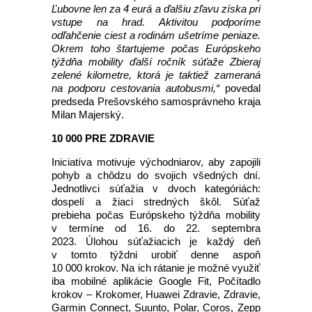
Ľubovne len za 4 eurá a ďalšiu zľavu získa pri
vstupe na hrad. Aktivitou podporíme
odľahčenie ciest a rodinám ušetríme peniaze.
Okrem toho štartujeme počas Európskeho
týždňa mobility ďalší ročník súťaže Zbieraj
zelené kilometre, ktorá je taktiež zameraná
na podporu cestovania autobusmi,“
povedal
predseda Prešovského samosprávneho kraja
Milan Majerský.
10 000 PRE ZDRAVIE
Iniciatíva motivuje východniarov, aby zapojili
pohyb a chôdzu do svojich všedných dní.
Jednotlivci súťažia v dvoch kategóriách:
dospelí a žiaci stredných škôl. Súťaž
prebieha počas Európskeho týždňa mobility
v termíne od 16. do 22. septembra
2023. Úlohou súťažiacich je každý deň
v tomto týždni urobiť denne aspoň
10 000 krokov. Na ich rátanie je možné využiť
iba mobilné aplikácie Google Fit, Počítadlo
krokov – Krokomer, Huawei Zdravie, Zdravie,
Garmin Connect, Suunto, Polar, Coros, Zepp