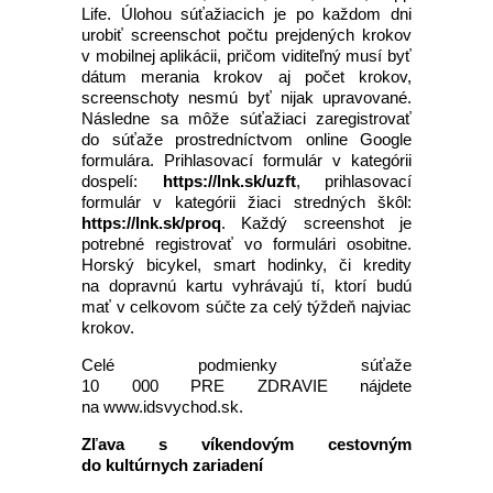
Life. Úlohou súťažiacich je po každom dni
urobiť screenschot počtu prejdených krokov
v mobilnej aplikácii, pričom viditeľný musí byť
dátum merania krokov aj počet krokov,
screenschoty nesmú byť nijak upravované.
Následne sa môže súťažiaci zaregistrovať
do súťaže prostredníctvom online Google
formulára. Prihlasovací formulár v kategórii
dospelí:
https://lnk.sk/uzft
, prihlasovací
formulár v kategórii žiaci stredných škôl:
https://lnk.sk/proq
. Každý screenshot je
potrebné registrovať vo formulári osobitne.
Horský bicykel, smart hodinky, či kredity
na dopravnú kartu vyhrávajú tí, ktorí budú
mať v celkovom súčte za celý týždeň najviac
krokov.
Celé podmienky súťaže
10 000 PRE ZDRAVIE nájdete
na www.idsvychod.sk.
Zľava s víkendovým cestovným
do kultúrnych zariadení