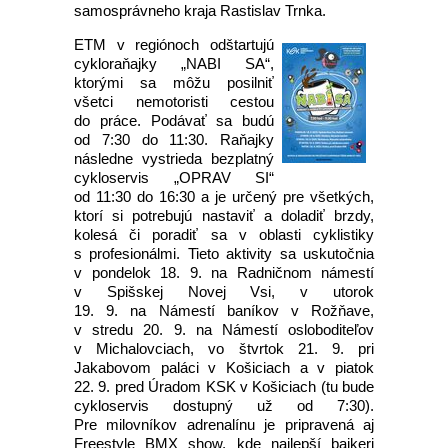
samosprávneho kraja Rastislav Trnka.
ETM v regiónoch odštartujú
cykloraňajky „NABI SA“,
ktorými sa môžu posilniť
všetci nemotoristi cestou
do práce. Podávať sa budú
od 7:30 do 11:30. Raňajky
následne vystrieda bezplatný
cykloservis „OPRAV SI“
od 11:30 do 16:30 a je určený pre všetkých,
ktorí si potrebujú nastaviť a doladiť brzdy,
kolesá či poradiť sa v oblasti cyklistiky
s profesionálmi. Tieto aktivity sa uskutočnia
v pondelok 18. 9. na Radničnom námestí
v Spišskej Novej Vsi, v utorok
19. 9. na Námestí baníkov v Rožňave,
v stredu 20. 9. na Námestí osloboditeľov
v Michalovciach, vo štvrtok 21. 9. pri
Jakabovom paláci v Košiciach a v piatok
22. 9. pred Úradom KSK v Košiciach (tu bude
cykloservis dostupný už od 7:30).
Pre milovníkov adrenalínu je pripravená aj
Freestyle BMX show, kde najlepší bajkeri