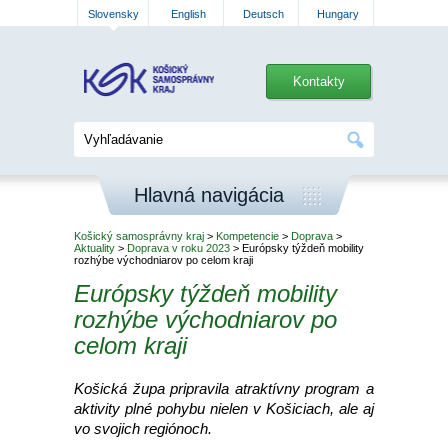
Slovensky
English
Deutsch
Hungary
Kontakty
Hlavná navigácia
Košický samosprávny kraj
>
Kompetencie
>
Doprava
>
Aktuality
>
Doprava v roku 2023
> Európsky týždeň mobility
rozhýbe východniarov po celom kraji
Európsky týždeň mobility
rozhýbe východniarov po
celom kraji
Košická župa pripravila atraktívny program a
aktivity plné pohybu nielen v Košiciach, ale aj
vo svojich regiónoch.