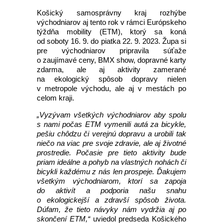
Košický samosprávny kraj rozhýbe
východniarov aj tento rok v rámci Európskeho
týždňa mobility (ETM), ktorý sa koná
od soboty 16. 9. do piatka 22. 9. 2023. Župa si
pre východniarov pripravila súťaže
o zaujímavé ceny, BMX show, dopravné karty
zdarma, ale aj aktivity zamerané
na ekologický spôsob dopravy nielen
v metropole východu, ale aj v mestách po
celom kraji.
„Vyzývam všetkých východniarov aby spolu
s nami počas ETM vymenili autá za bicykle,
pešiu chôdzu či verejnú dopravu a urobili tak
niečo na viac pre svoje zdravie, ale aj životné
prostredie. Počasie pre tieto aktivity bude
priam ideálne a pohyb na vlastných nohách či
bicykli každému z nás len prospeje. Ďakujem
všetkým východniarom, ktorí sa zapoja
do aktivít a podporia našu snahu
o ekologickejší a zdravší spôsob života.
Dúfam, že tieto návyky nám vydržia aj po
skončení ETM,“
uviedol predseda Košického