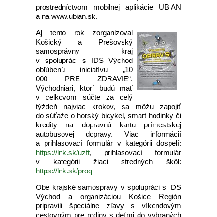
prostredníctvom mobilnej aplikácie UBIAN
a na www.ubian.sk.
Aj tento rok zorganizoval
Košický a Prešovský
samosprávny kraj
v spolupráci s IDS Východ
obľúbenú iniciatívu „10
000 PRE ZDRAVIE“.
Východniari, ktorí budú mať
v celkovom súčte za celý
týždeň najviac krokov, sa môžu zapojiť
do súťaže o horský bicykel, smart hodinky či
kredity na dopravnú kartu prímestskej
autobusovej dopravy. Viac informácií
a prihlasovací formulár v kategórii dospelí:
https://lnk.sk/uzft
, prihlasovací formulár
v kategórii žiaci stredných škôl:
https://lnk.sk/proq
.
Obe krajské samosprávy v spolupráci s IDS
Východ a organizáciou Košice Región
pripravili špeciálne zľavy s víkendovým
cestovným pre rodiny s deťmi do vybraných