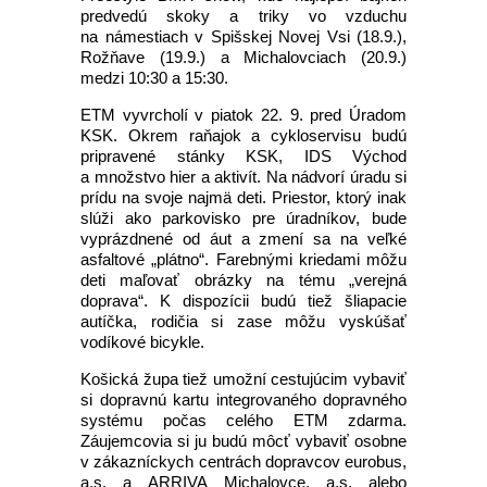
predvedú skoky a triky vo vzduchu
na námestiach v Spišskej Novej Vsi (18.9.),
Rožňave (19.9.) a Michalovciach (20.9.)
medzi 10:30 a 15:30.
ETM vyvrcholí v piatok 22. 9. pred Úradom
KSK. Okrem raňajok a cykloservisu budú
pripravené stánky KSK, IDS Východ
a množstvo hier a aktivít. Na nádvorí úradu si
prídu na svoje najmä deti. Priestor, ktorý inak
slúži ako parkovisko pre úradníkov, bude
vyprázdnené od áut a zmení sa na veľké
asfaltové „plátno“. Farebnými kriedami môžu
deti maľovať obrázky na tému „verejná
doprava“. K dispozícii budú tiež šliapacie
autíčka, rodičia si zase môžu vyskúšať
vodíkové bicykle.
Košická župa tiež umožní cestujúcim vybaviť
si dopravnú kartu integrovaného dopravného
systému počas celého ETM zdarma.
Záujemcovia si ju budú môcť vybaviť osobne
v zákazníckych centrách dopravcov eurobus,
a.s. a ARRIVA Michalovce, a.s. alebo