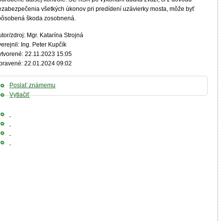
ezabezpečenia všetkých úkonov pri predídení uzávierky mosta, môže byť
pôsobená škoda zosobnená.
tor/zdroj: Mgr. Katarína Strojná
erejnil: Ing. Peter Kupčík
ytvorené: 22.11.2023 15:05
pravené: 22.01.2024 09:02
Poslať známemu
Vytlačiť