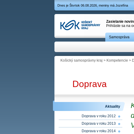
Dnes je Štvrtok 06.08.2026, meniny má Jozefína
Zasielanie novi
Prihláste sa na 
Samospráva
Košický samosprávny kraj
>
Kompetencie
>
D
Doprava
Aktuality
d
Doprava v roku 2012
Doprava v roku 2013
Doprava v roku 2014