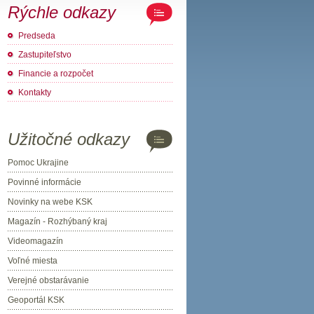
Rýchle odkazy
Predseda
Zastupiteľstvo
Financie a rozpočet
Kontakty
Užitočné odkazy
Pomoc Ukrajine
Povinné informácie
Novinky na webe KSK
Magazín - Rozhýbaný kraj
Videomagazín
Voľné miesta
Verejné obstarávanie
Geoportál KSK