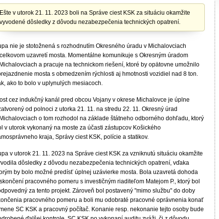
Ešte v utorok 21. 11. 2023 boli na Správe ciest KSK za situáciu okamžite
vyvodené dôsledky z dôvodu nezabezpečenia technických opatrení.
upa nie je stotožnená s rozhodnutím Okresného úradu v Michalovciach
 celkovom uzavretí mosta. Momentálne komunikuje s Okresným úradom
 Michalovciach a pracuje na technickom riešení, ktoré by opätovne umožnilo
prejazdnenie mosta s obmedzením rýchlosti aj hmotnosti vozidiel nad 8 ton.
ak, ako to bolo v uplynulých mesiacoch.
ost cez indukčný kanál pred obcou Vojany v okrese Michalovce je úplne
atvorený od polnoci z utorka 21. 11. na stredu 22. 11. Okresný úrad
 Michalovciach o tom rozhodol na základe štátneho odborného dohľadu, ktorý
ol v utorok vykonaný na moste za účasti zástupcov Košického
mosprávneho kraja, Správy ciest KSK, polície a statikov.
upa v utorok 21. 11. 2023 na Správe ciest KSK za vzniknutú situáciu okamžite
yvodila dôsledky z dôvodu nezabezpečenia technických opatrení, vďaka
torým by bolo možné predísť úplnej uzávierke mosta. Bola uzavretá dohoda
 skončení pracovného pomeru s investičným riaditeľom Matejom P., ktorý bol
odpovedný za tento projekt. Zároveň bol postavený "mimo službu" do doby
končenia pracovného pomeru a boli mu odobraté pracovné oprávnenia konať
 mene SC KSK a pracovný počítač. Konanie resp. nekonanie tejto osoby bude
odrobené ďalšej kontrole. SC KSK po vykonaní auditu zváži, či z dôvodu