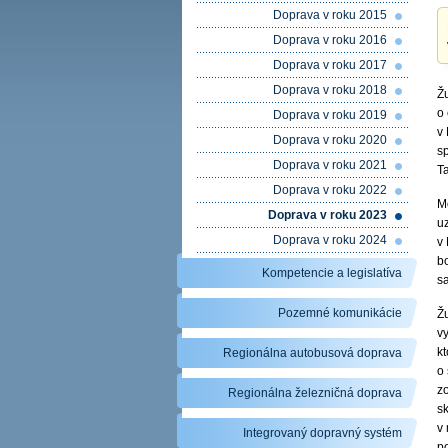
Doprava v roku 2015
Doprava v roku 2016
Doprava v roku 2017
Doprava v roku 2018
Ž
o
Doprava v roku 2019
v
Doprava v roku 2020
s
Doprava v roku 2021
T
Doprava v roku 2022
M
Doprava v roku 2023
uz
Doprava v roku 2024
v
b
Kompetencie a legislatíva
sa
Pozemné komunikácie
Ž
v
k
Regionálna autobusová doprava
o
z
Regionálna železničná doprava
s
v
Integrovaný dopravný systém
p