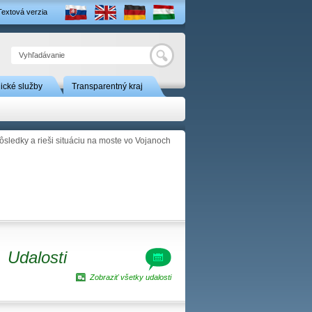
Textová verzia
Hľadať
nické služby
Transparentný kraj
sledky a rieši situáciu na moste vo Vojanoch
Udalosti
Zobraziť všetky udalosti