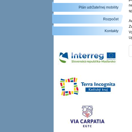
n
Plán udržateľnej mobility
s
Rozpočet
Au
Zv
Kontakty
V
U