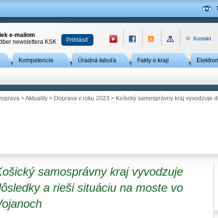
niek e-mailom
Kontakt
Prihlásiť
odber newslettera KSK
Kompetencie
Úradná tabuľa
Fakty o kraji
Elektro
oprava
>
Aktuality
>
Doprava v roku 2023
> Košický samosprávny kraj vyvodzuje dô
Košický samosprávny kraj vyvodzuje
ôsledky a rieši situáciu na moste vo
Vojanoch