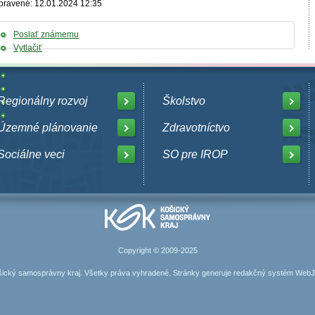
pravené: 12.01.2024 12:35
Poslať známemu
Vytlačiť
Regionálny rozvoj
Školstvo
Územné plánovanie
Zdravotníctvo
Sociálne veci
SO pre IROP
Copyright © 2009-2025
ický samosprávny kraj. Všetky práva vyhradené. Stránky generuje
redakčný systém Web