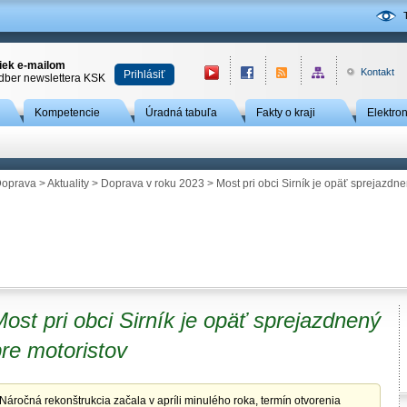
niek e-mailom
Kontakt
Prihlásiť
odber newslettera KSK
Kompetencie
Úradná tabuľa
Fakty o kraji
Elektro
oprava
>
Aktuality
>
Doprava v roku 2023
> Most pri obci Sirník je opäť sprejazdne
ost pri obci Sirník je opäť sprejazdnený
re motoristov
Náročná rekonštrukcia začala v apríli minulého roka, termín otvorenia