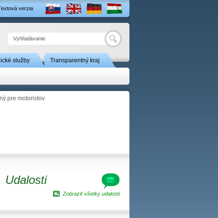
Textová verzia
Hľadať
nické služby
Transparentný kraj
ný pre motoristov
Udalosti
Zobraziť všetky udalosti