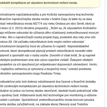
oddialili komplikácie pri stavebno-technickom riešení mosta.
ýchodniarmi najočakávanejšia a pre Košický samosprávny kraj technicky
finančne najnáročnejšia stavba mosta v histórii župy. Aj takto by sa dala
ísať rekonštrukcia mosta M2774 cez rieku Ondava pri obci Sirník, ktorý je
 dnes (3.3. 2023) oficiálne prejazdný.
„Teším sa, že obyvateľom Košického
raja môžeme odovzdať do užívania dlho očakávaný zrekonštruovaný most pri
rníku. Išlo o najnáročnejší cestný projekt župy, posledné dva roky sme ním
slova žili. Od začiatku rekonštrukcie bolo mojim cieľom odovzdať
ýchodniarom bezpečný most do užívania čo najskôr. Nepredvídateľné
olnosti, ktoré skomplikovali plynulý priebeh rekonštrukcie nevedel nikto
plyvniť a spomalili nás v našej snahe. Dovolím si však tvrdiť, že aj napriek
eľahkým podmienkam sme túto výzvu úspešne zvládli. Ďakujem všetkým
byvateľom za ich trpezlivosť pri rešpektovaní dopravných obmedzení. Verím,
e najlepšou odmenou je vynovený a bezpečný most,“
uviedol predseda
ošického samosprávneho kraja Rastislav Trnka.
odávateľovi prác boli doteraz odsúhlasené dva časové a finančné dodatky
vôli vzniknutým komplikáciám pri stavebno-technickom riešení mosta.
ktuálne sú práce na hornej stavbe ukončené, stavbári budú pokračovať ešte
 spodnej časti. Inštalované budú tiež technológie pre monitoring a váženie
ozidiel v pohybe. Spoľahlivosť zrekonštruovaného mosta koncom januára
erila skúška zaťažiteľnosti, na základe ktorej Okresný úrad Trebišov