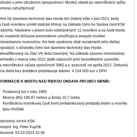
zhodol o jeho oficiálnom sprejazdnení. Mostný objekt po rekonštrukcii spĺňa
ormovú zaťažiteľnosť.
ľmi zlý stavebno-technický stav mosta bol zistený ešte v júni 2021, kedy
 časti nosníkov vznikli statické trhliny, na základe čoho ho Správa ciest KSK
zatvorila. Následne v jeseni bolo odstránených 11 nosníkov a na časti mosta
olo osadené dočasné premostenie umožňujúce prejazd vozidiel
 obmedzenou nosnosťou. Ani tieto opatrenia však nezabránili jeho ďalšej
egradácii, v dôsledku čoho bol stavebno-technický stav mosta
ekvalifikovaný na číslo VII, teda havarijný. Na základe záverov mimoriadnej
rehliadky z marca roku 2022 statik odporučil jeho bezodkladné uzavretie.
a rekonštrukcii začala spoločnosť SMS a.s. pracovať od apríla 2022. Zmluvná
ena diela bez dodatkov predstavuje takmer 4 104 000 eur s DPH.
NFORMÁCIE K MOSTU NAD RIEKOU ONDAVA PRI OBCI SIRNÍK:
Postavený bol v roku 1965
Most je dlhý 198,97 metrov a široký 10,7 metra
Konštrukciu nosníkovej časti tvoril prefabrikovaný predpätý betón a nosníky
typu Vloššák
tor/zdroj: Archív KSK
erejnil: Ing. Peter Kupčík
ytvorené: 03.03.2023 10:38