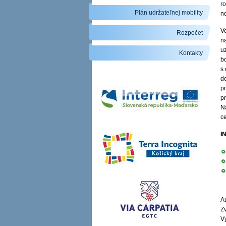
ro
Plán udržateľnej mobility
n
Ve
Rozpočet
na
u
Kontakty
b
s
d
pr
p
N
c
I
Au
Zv
V