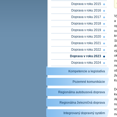
Doprava v roku 2015
Doprava v roku 2016
V
Doprava v roku 2017
a 
Doprava v roku 2018
op
Doprava v roku 2019
od
k
Doprava v roku 2020
Si
Doprava v roku 2021
do
Doprava v roku 2022
v
ok
Doprava v roku 2023
ov
Doprava v roku 2024
n
o
Kompetencie a legislatíva
ž
K
Pozemné komunikácie
D
Regionálna autobusová doprava
k
A
Regionálna železničná doprava
na
v
Integrovaný dopravný systém
ov