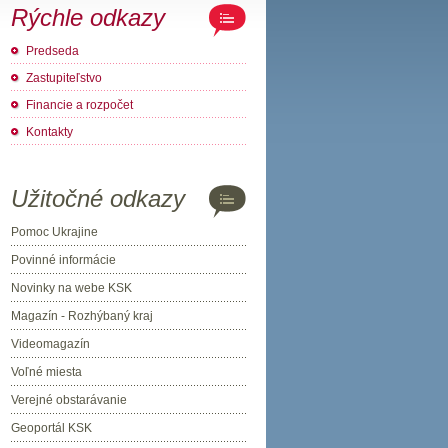
Rýchle odkazy
Predseda
Zastupiteľstvo
Financie a rozpočet
Kontakty
Užitočné odkazy
Pomoc Ukrajine
Povinné informácie
Novinky na webe KSK
Magazín - Rozhýbaný kraj
Videomagazín
Voľné miesta
Verejné obstarávanie
Geoportál KSK