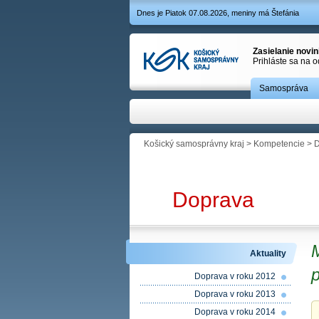
Dnes je Piatok 07.08.2026, meniny má Štefánia
Zasielanie novi
Prihláste sa na 
Samospráva
Košický samosprávny kraj
>
Kompetencie
>
D
Doprava
M
Aktuality
p
Doprava v roku 2012
Doprava v roku 2013
Doprava v roku 2014