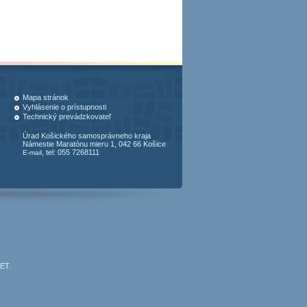
Mapa stránok
Vyhlásenie o prístupnosti
Technický prevádzkovateľ
Úrad Košického samosprávneho kraja
Námestie Maratónu mieru 1, 042 66 Košice
, tel: 055 7268111
E-mail
JET
.