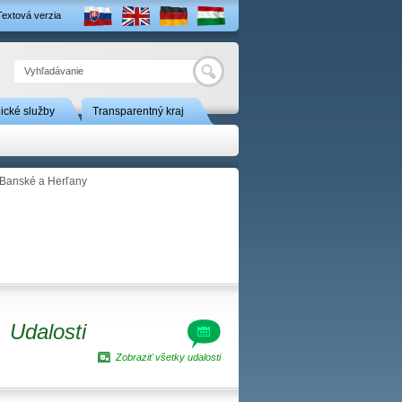
Textová verzia
Hľadať
nické služby
Transparentný kraj
 Banské a Herľany
Udalosti
Zobraziť všetky udalosti