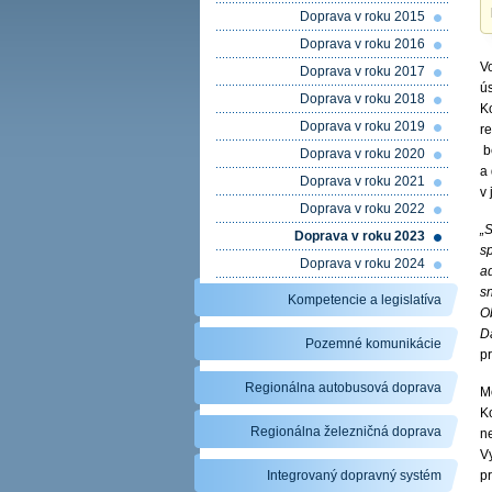
Doprava v roku 2015
Doprava v roku 2016
V
Doprava v roku 2017
ú
Doprava v roku 2018
K
Doprava v roku 2019
r
b
Doprava v roku 2020
a
Doprava v roku 2021
v
Doprava v roku 2022
„
Doprava v roku 2023
s
Doprava v roku 2024
a
sn
Kompetencie a legislatíva
O
D
Pozemné komunikácie
p
Regionálna autobusová doprava
Mo
K
Regionálna železničná doprava
ne
V
Integrovaný dopravný systém
p