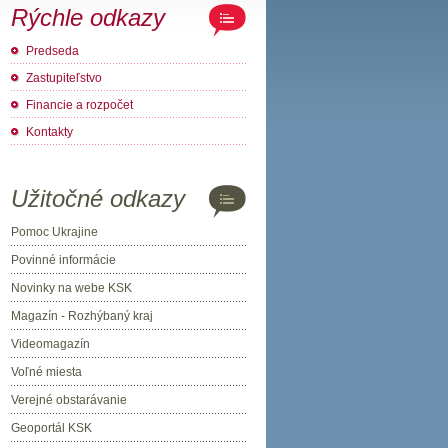
Rýchle odkazy
Predseda
Zastupiteľstvo
Financie a rozpočet
Kontakty
Užitočné odkazy
Pomoc Ukrajine
Povinné informácie
Novinky na webe KSK
Magazín - Rozhýbaný kraj
Videomagazín
Voľné miesta
Verejné obstarávanie
Geoportál KSK