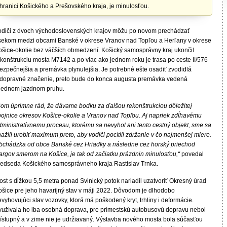
hranici Košického a Prešovského kraja, je minulosťou.
odiči z dvoch východoslovenských krajov môžu po novom prechádzať
sekom medzi obcami Banské v okrese Vranov nad Topľou a Herľany v okrese
ošice-okolie bez väčších obmedzení. Košický samosprávny kraj ukončil
ekonštrukciu mosta M7142 a po viac ako jednom roku je trasa po ceste II/576
ezpečnejšia a premávka plynulejšia. Je potrebné ešte osadiť zvodidlá
 dopravné značenie, preto bude do konca augusta premávka vedená
 jednom jazdnom pruhu.
Som úprimne rád, že dávame bodku za ďalšou rekonštrukciou dôležitej
pojnice okresov Košice-okolie a Vranov nad Topľou. Aj napriek zdĺhavému
dministratívnemu procesu, ktorému sa nevyhol ani tento cestný objekt, sme sa
ažili urobiť maximum preto, aby vodiči pocítili zdržanie v čo najmenšej miere.
bchádzka od obce Banské cez Hriadky a následne cez horský priechod
argov smerom na Košice, je tak od začiatku prázdnin minulosťou,“
povedal
redseda Košického samosprávneho kraja Rastislav Trnka.
st s dĺžkou 5,5 metra ponad Svinický potok nariadil uzatvoriť Okresný úrad
ošice pre jeho havarijný stav v máji 2022. Dôvodom je dlhodobo
vyhovujúci stav vozovky, ktorá má poškodený kryt, trhliny i deformácie.
yužívala ho iba osobná doprava, pre prímestskú autobusovú dopravu nebol
rístupný a v zime nie je udržiavaný. Výstavba nového mosta bola súčasťou