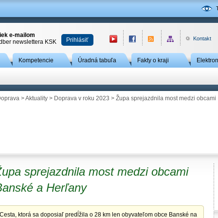
niek e-mailom
Kontakt
Prihlásiť
odber newslettera KSK
Kompetencie
Úradná tabuľa
Fakty o kraji
Elektro
oprava
>
Aktuality
>
Doprava v roku 2023
> Župa sprejazdnila most medzi obcami
Župa sprejazdnila most medzi obcami
Banské a Herľany
Cesta, ktorá sa doposiaľ predĺžila o 28 km len obyvateľom obce Banské na