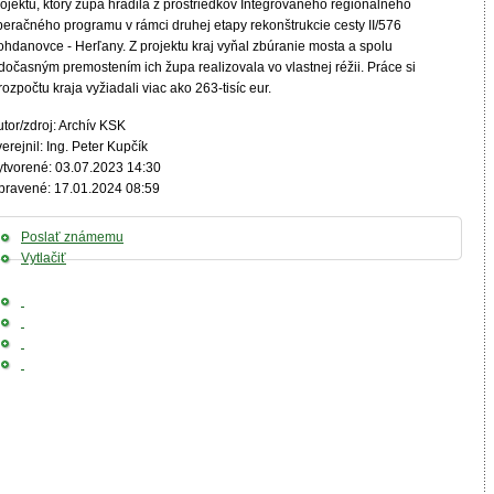
ojektu, ktorý župa hradila z prostriedkov Integrovaného regionálneho
peračného programu v rámci druhej etapy rekonštrukcie cesty II/576
ohdanovce - Herľany. Z projektu kraj vyňal zbúranie mosta a spolu
dočasným premostením ich župa realizovala vo vlastnej réžii. Práce si
rozpočtu kraja vyžiadali viac ako 263-tisíc eur.
tor/zdroj: Archív KSK
erejnil: Ing. Peter Kupčík
ytvorené: 03.07.2023 14:30
pravené: 17.01.2024 08:59
Poslať známemu
Vytlačiť