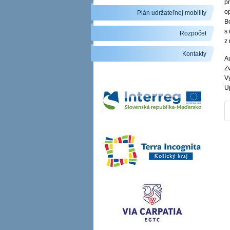
pr
o
Plán udržateľnej mobility
B
s 
Rozpočet
z 
Kontakty
Au
Zv
V
U