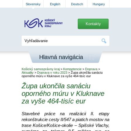
Slovensky
English
Deutsch
Hungary
Kontakty
Hlavná navigácia
Košický samosprávny kraj
>
Kompetencie
>
Doprava
>
Aktuality
>
Doprava v roku 2023
> Župa ukončila sanáciu
oporného múru v Kluknave za vyše 464-tisíc eur
Župa ukončila sanáciu
oporného múru v Kluknave
za vyše 464-tisíc eur
Stavebné práce na realizácii II. etapy
rekonštrukcie cesty II/547 a piatich mostov na
trase Košice/Košice-okolie – Spišské Vlachy,