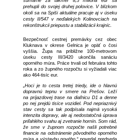
sumárne za takmer 8,5 milióna eur sa
prehupli do svojej druhej polovice. V blízkom
okolí sa na Spiši aktuálne pracuje aj v úseku
cesty II/547 v neďalekých Kolinovciach na
rekonštrukcii priepustu a stabilizácii krajníc.
Bezpečnosť cestnej premávky cez obec
Kluknava v okrese Gelnica je opäť o čosi
vyššia. Župa na približne 100-metrovom
úseku cesty III/3420 ukončila sanáciu
oporného múra. Práce trvali od februára tohto
roka a zo župného rozpočtu si vyžiadali viac
ako 464-tisíc eur.
„Hoci je to cesta tretej triedy, ide o hlavnú
dopravnú tepnu v smere na Prešov. Leží
na príjazdovej trase na diaľnicu D1 a denne
po nej prejdú tisíce vozidiel. Pod nepriaznivý
stav cesty sa tak podpísala najmä vysoká
intenzita dopravy, ale aj nedostatočná úprava
priľahlého svahu aj zvetranie hornín. Som rád,
že sme v župnom rozpočte našli potrebné
financie na odstránenie pôvodného oporného
múra a výstavbu nového,“
povedal predseda