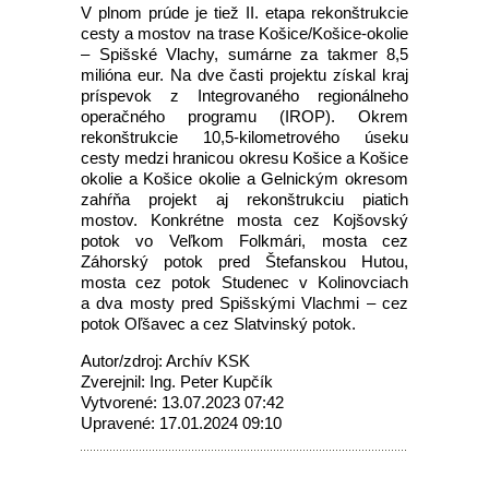
V plnom prúde je tiež II. etapa rekonštrukcie
cesty a mostov na trase Košice/Košice-okolie
– Spišské Vlachy, sumárne za takmer 8,5
milióna eur. Na dve časti projektu získal kraj
príspevok z Integrovaného regionálneho
operačného programu (IROP). Okrem
rekonštrukcie 10,5-kilometrového úseku
cesty medzi hranicou okresu Košice a Košice
okolie a Košice okolie a Gelnickým okresom
zahŕňa projekt aj rekonštrukciu piatich
mostov. Konkrétne mosta cez Kojšovský
potok vo Veľkom Folkmári, mosta cez
Záhorský potok pred Štefanskou Hutou,
mosta cez potok Studenec v Kolinovciach
a dva mosty pred Spišskými Vlachmi – cez
potok Oľšavec a cez Slatvinský potok.
Autor/zdroj: Archív KSK
Zverejnil: Ing. Peter Kupčík
Vytvorené: 13.07.2023 07:42
Upravené: 17.01.2024 09:10