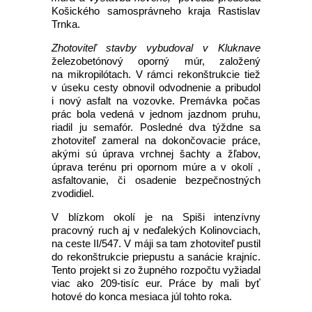
Košického samosprávneho kraja Rastislav
Trnka.
Zhotoviteľ stavby vybudoval v Kluknave
železobetónový oporný múr, založený
na mikropilótach. V rámci rekonštrukcie tiež
v úseku cesty obnovil odvodnenie a pribudol
i nový asfalt na vozovke. Premávka počas
prác bola vedená v jednom jazdnom pruhu,
riadil ju semafór. Posledné dva týždne sa
zhotoviteľ zameral na dokončovacie práce,
akými sú úprava vrchnej šachty a žľabov,
úprava terénu pri opornom múre a v okolí ,
asfaltovanie, či osadenie bezpečnostných
zvodidiel.
V blízkom okolí je na Spiši intenzívny
pracovný ruch aj v neďalekých Kolinovciach,
na ceste II/547. V máji sa tam zhotoviteľ pustil
do rekonštrukcie priepustu a sanácie krajníc.
Tento projekt si zo župného rozpočtu vyžiadal
viac ako 209-tisíc eur. Práce by mali byť
hotové do konca mesiaca júl tohto roka.