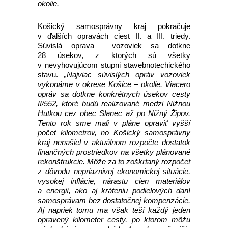
okolie.
Košický samosprávny kraj pokračuje
v ďalších opravách ciest II. a III. triedy.
Súvislá oprava vozoviek sa dotkne
28 úsekov, z ktorých sú všetky
v nevyhovujúcom stupni stavebnotechického
stavu.
„Najviac súvislých opráv vozoviek
vykonáme v okrese Košice – okolie. Viacero
opráv sa dotkne konkrétnych úsekov cesty
II/552, ktoré budú realizované medzi Nižnou
Hutkou cez obec Slanec až po Nižný Žipov.
Tento rok sme mali v pláne opraviť vyšší
počet kilometrov, no Košický samosprávny
kraj nenašiel v aktuálnom rozpočte dostatok
finančných prostriedkov na všetky plánované
rekonštrukcie. Môže za to zoškrtaný rozpočet
z dôvodu nepriaznivej ekonomickej situácie,
vysokej inflácie, nárastu cien materiálov
a energií, ako aj kráteniu podielových daní
samosprávam bez dostatočnej kompenzácie.
Aj napriek tomu ma však teší každý jeden
opravený kilometer cesty, po ktorom môžu