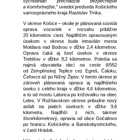
východniari prechádzať bezpečnejšie
a komfortnejšie,“
uviedol predseda Košického
samosprávneho kraja Rastislav Trnka.
V okrese Košice – okolie je plánovaná súvislá
oprava vozoviek v rozsahu približne
20 kilometrov ciest. Najdlhším opravovaným
úsekom v okrese bude intravilán mesta
Moldava nad Bodvou v dĺžke 2,4 kilometrov.
Oprava čaká aj šesť úsekov v okrese
Trebišov v dĺžke 9,2 kilometrov. Potešia sa
najmä obyvatelia obcí na ceste II/552
od Zemplínskej Teplice cez Egreš, Čaloku,
Čeľovce až po Nižný Žipov. V tomto okrese je
zároveň plánovaná oprava aj najdlhšieho
úseku z celého kraja v dĺžke 4,6 kilometrov,
a to od mostu Latorica po križovatku na obec
Leles. V Rožňavskom okrese pribudne nový
asfalt na piatich úsekoch v dĺžke 9,6
kilometra. Najdlhší z nich, takmer
štvorkilometrový, opravia od obce Gočaltovo
po hranicu Košického a Banskobystrického,
v časti Hrádok.