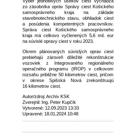
Výber jednotlivých úsekov ciest vychádza
zo zásobníka opráv Správy ciest Košického
samosprávneho kraja na základe
stavebnotechnického stavu, obhliadok ciest
a posúdenia kompetentných pracovníkov.
Správa ciest Košického samosprávneho
kraja má celkovo vyčlenených 5,6 mil. eur
na súvislé opravy ciest v roku 2023.
Okrem plánovaných súvislých oprav ciest
prebiehajú zároveň dôležité rekonštrukcie
vozoviek z Integrovaného regionálneho
operačného programu (IROP) v celkovom
rozsahu približne 50 kilometrov ciest, pričom
v okrese Spišská Nová zrekonštruujú
16 kilometrov ciest.
Autor/zdroj: Archív KSK
Zverejnil: Ing. Peter Kupčík
Vytvorené: 12.09.2023 13:33
Upravené: 18.01.2024 10:48