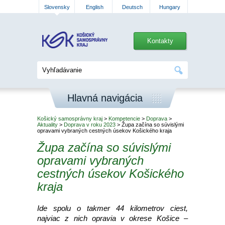
Slovensky
English
Deutsch
Hungary
Kontakty
Hlavná navigácia
Košický samosprávny kraj
>
Kompetencie
>
Doprava
>
Aktuality
>
Doprava v roku 2023
> Župa začína so súvislými
opravami vybraných cestných úsekov Košického kraja
Župa začína so súvislými
opravami vybraných
cestných úsekov Košického
kraja
Ide spolu o takmer 44 kilometrov ciest,
najviac z nich opravia v okrese Košice –