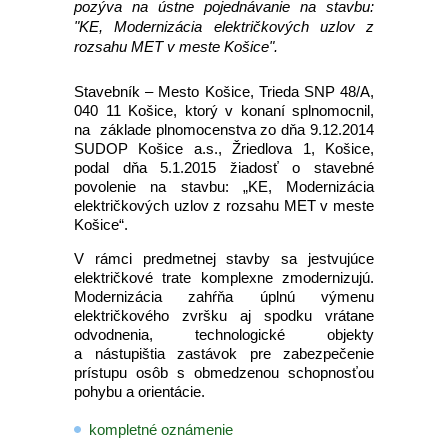
pozýva na ústne pojednávanie na stavbu:
"KE, Modernizácia električkových uzlov z
rozsahu MET v meste Košice".
Stavebník – Mesto Košice, Trieda SNP 48/A,
040 11 Košice, ktorý v konaní splnomocnil,
na základe plnomocenstva zo dňa 9.12.2014
SUDOP Košice a.s., Žriedlova 1, Košice,
podal dňa 5.1.2015 žiadosť o stavebné
povolenie na stavbu: „KE, Modernizácia
električkových uzlov z rozsahu MET v meste
Košice“.
V rámci predmetnej stavby sa jestvujúce
električkové trate komplexne zmodernizujú.
Modernizácia zahŕňa úplnú výmenu
električkového zvršku aj spodku vrátane
odvodnenia, technologické objekty
a nástupištia zastávok pre zabezpečenie
prístupu osôb s obmedzenou schopnosťou
pohybu a orientácie.
kompletné oznámenie