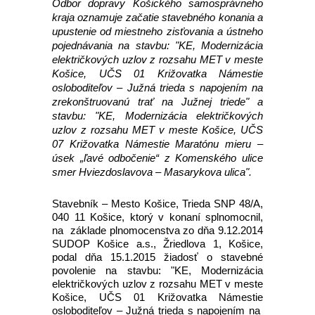
Odbor dopravy Košického samosprávneho
kraja oznamuje začatie stavebného konania a
upustenie od miestneho zisťovania a ústneho
pojednávania na stavbu: "KE, Modernizácia
električkových uzlov z rozsahu MET v meste
Košice, UČS 01 Križovatka Námestie
osloboditeľov – Južná trieda s napojením na
zrekonštruovanú trať na Južnej triede" a
stavbu: "KE, Modernizácia električkových
uzlov z rozsahu MET v meste Košice, UČS
07 Križovatka Námestie Maratónu mieru –
úsek „ľavé odbočenie“ z Komenského ulice
smer Hviezdoslavova – Masarykova ulica".
Stavebník – Mesto Košice, Trieda SNP 48/A,
040 11 Košice, ktorý v konaní splnomocnil,
na základe plnomocenstva zo dňa 9.12.2014
SUDOP Košice a.s., Žriedlova 1, Košice,
podal dňa 15.1.2015 žiadosť o stavebné
povolenie na stavbu: "KE, Modernizácia
električkových uzlov z rozsahu MET v meste
Košice, UČS 01 Križovatka Námestie
osloboditeľov – Južná trieda s napojením na