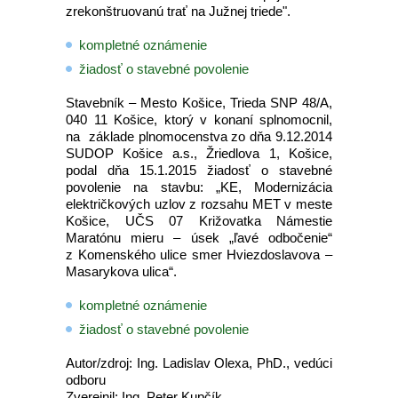
zrekonštruovanú trať na Južnej triede".
kompletné oznámenie
žiadosť o stavebné povolenie
Stavebník – Mesto Košice, Trieda SNP 48/A,
040 11 Košice, ktorý v konaní splnomocnil,
na základe plnomocenstva zo dňa 9.12.2014
SUDOP Košice a.s., Žriedlova 1, Košice,
podal dňa 15.1.2015 žiadosť o stavebné
povolenie na stavbu: „KE, Modernizácia
električkových uzlov z rozsahu MET v meste
Košice, UČS 07 Križovatka Námestie
Maratónu mieru – úsek „ľavé odbočenie“
z Komenského ulice smer Hviezdoslavova –
Masarykova ulica“.
kompletné oznámenie
žiadosť o stavebné povolenie
Autor/zdroj: Ing. Ladislav Olexa, PhD., vedúci
odboru
Zverejnil: Ing. Peter Kupčík