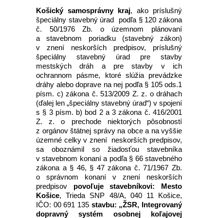
Košický samosprávny kraj
, ako príslušný
špeciálny stavebný úrad podľa § 120 zákona
č. 50/1976 Zb. o územnom plánovaní
a stavebnom poriadku (stavebný zákon)
v znení neskorších predpisov, príslušný
špeciálny stavebný úrad pre stavby
mestských dráh a pre stavby v ich
ochrannom pásme, ktoré slúžia prevádzke
dráhy alebo doprave na nej podľa § 105 ods.1
písm. c) zákona č. 513/2009 Z. z. o dráhach
(ďalej len „špeciálny stavebný úrad“) v spojení
s § 3 písm. b) bod 2 a 3 zákona č. 416/2001
Z. z. o prechode niektorých pôsobností
z orgánov štátnej správy na obce a na vyššie
územné celky v znení neskorších predpisov,
sa oboznámil so žiadosťou stavebníka
v stavebnom konaní a podľa § 66 stavebného
zákona a § 46, § 47 zákona č. 71/1967 Zb.
o správnom konaní v znení neskorších
predpisov
povoľuje stavebníkovi: Mesto
Košice
, Trieda SNP 48/A, 040 11 Košice,
IČO: 00 691 135
stavbu: „ŽSR, Integrovaný
dopravný systém osobnej koľajovej