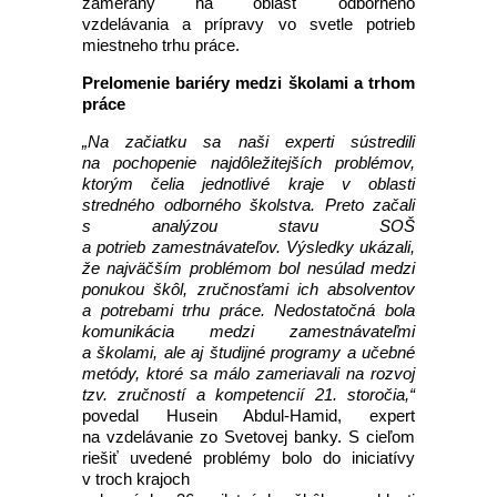
zameraný na oblasť odborného
vzdelávania a prípravy vo svetle potrieb
miestneho trhu práce.
Prelomenie bariéry medzi školami a trhom
práce
„Na začiatku sa naši experti sústredili
na pochopenie najdôležitejších problémov,
ktorým čelia jednotlivé kraje v oblasti
stredného odborného školstva. Preto začali
s analýzou stavu SOŠ
a potrieb zamestnávateľov. Výsledky ukázali,
že najväčším problémom bol nesúlad medzi
ponukou škôl, zručnosťami ich absolventov
a potrebami trhu práce. Nedostatočná bola
komunikácia medzi zamestnávateľmi
a školami, ale aj študijné programy a učebné
metódy, ktoré sa málo zameriavali na rozvoj
tzv. zručností a kompetencií 21. storočia,“
povedal Husein Abdul-Hamid, expert
na vzdelávanie zo Svetovej banky. S cieľom
riešiť uvedené problémy bolo do iniciatívy
v troch krajoch