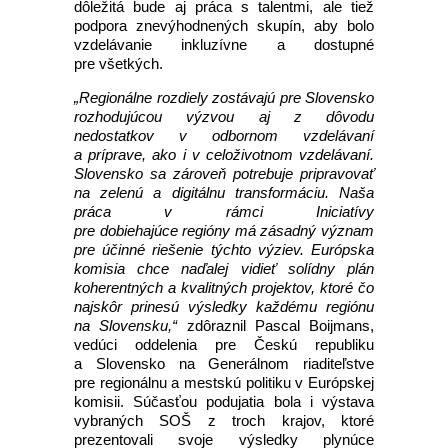
dôležitá bude aj práca s talentmi, ale tiež
podpora znevýhodnených skupín, aby bolo
vzdelávanie inkluzívne a dostupné
pre všetkých.
„Regionálne rozdiely zostávajú pre Slovensko
rozhodujúcou výzvou aj z dôvodu
nedostatkov v odbornom vzdelávaní
a príprave, ako i v celoživotnom vzdelávaní.
Slovensko sa zároveň potrebuje pripravovať
na zelenú a digitálnu transformáciu. Naša
práca v rámci Iniciatívy
pre dobiehajúce regióny má zásadný význam
pre účinné riešenie týchto výziev. Európska
komisia chce naďalej vidieť solídny plán
koherentných a kvalitných projektov, ktoré čo
najskôr prinesú výsledky každému regiónu
na Slovensku,“
zdôraznil Pascal Boijmans,
vedúci oddelenia pre Českú republiku
a Slovensko na Generálnom riaditeľstve
pre regionálnu a mestskú politiku v Európskej
komisii. Súčasťou podujatia bola i výstava
vybraných SOŠ z troch krajov, ktoré
prezentovali svoje výsledky plynúce