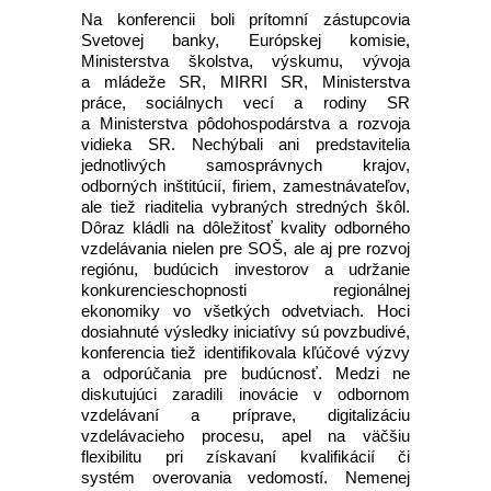
Na konferencii boli prítomní zástupcovia
Svetovej banky, Európskej komisie,
Ministerstva školstva, výskumu, vývoja
a mládeže SR, MIRRI SR, Ministerstva
práce, sociálnych vecí a rodiny SR
a Ministerstva pôdohospodárstva a rozvoja
vidieka SR. Nechýbali ani predstavitelia
jednotlivých samosprávnych krajov,
odborných inštitúcií, firiem, zamestnávateľov,
ale tiež riaditelia vybraných stredných škôl.
Dôraz kládli na dôležitosť kvality odborného
vzdelávania nielen pre SOŠ, ale aj pre rozvoj
regiónu, budúcich investorov a udržanie
konkurencieschopnosti regionálnej
ekonomiky vo všetkých odvetviach. Hoci
dosiahnuté výsledky iniciatívy sú povzbudivé,
konferencia tiež identifikovala kľúčové výzvy
a odporúčania pre budúcnosť. Medzi ne
diskutujúci zaradili inovácie v odbornom
vzdelávaní a príprave, digitalizáciu
vzdelávacieho procesu, apel na väčšiu
flexibilitu pri získavaní kvalifikácií či
systém overovania vedomostí. Nemenej