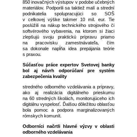
850 inovačných výstupov v podobe učebných
materiálov. Podporili sa taktiež malí a strední
podnikatelia spolupracujúci so SOŠ
v celkovej výške takmer 10 mil. eur. Tie
poslúžili na nákup technického strojového či
softvérového vybavenia, na ktorom si žiaci
zlepšujú svoju praktickú prípravu priamo
na pracovisku zamestnávateľa, čím
sa dokonale napĺňa idea prepájania teórie
s praxou.
Súčasťou práce expertov Svetovej banky
bol aj návrh odporúčaní pre systém
zabezpečenia kvality
stredného odborného vzdelávania a prípravy,
ako aj realizácia digitálneho prieskumu
na 60 stredných školách, monitorujúceho ich
digitálnu vyspelosť. Ďalšou dôležitou oblasťou
bola pomoc a podpora marginalizovaných
rómskych komunít.
Odborníci načrtli hlavné výzvy v oblasti
odborného vzdelávania