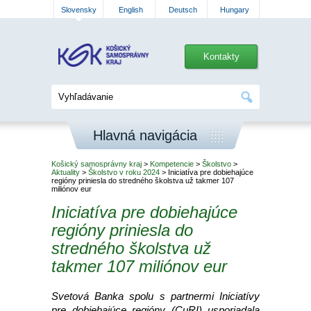
Slovensky
English
Deutsch
Hungary
Kontakty
Hlavná navigácia
Košický samosprávny kraj
>
Kompetencie
>
Školstvo
>
Aktuality
>
Školstvo v roku 2024
> Iniciatíva pre dobiehajúce
regióny priniesla do stredného školstva už takmer 107
miliónov eur
Iniciatíva pre dobiehajúce
regióny priniesla do
stredného školstva už
takmer 107 miliónov eur
Svetová Banka spolu s partnermi Iniciatívy
pre dobiehajúce regióny (CuRI) usporiadala