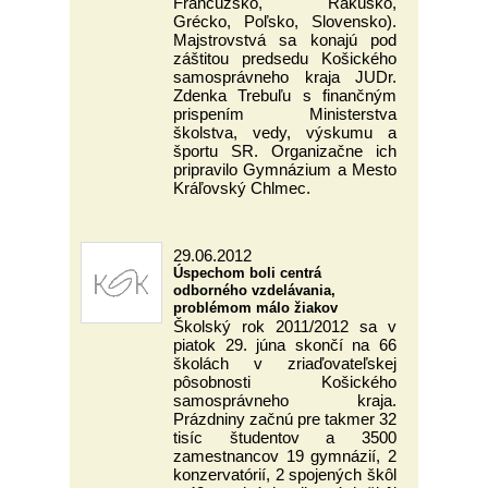
Francúzsko, Rakúsko,
Grécko, Poľsko, Slovensko).
Majstrovstvá sa konajú pod
záštitou predsedu Košického
samosprávneho kraja JUDr.
Zdenka Trebuľu s finančným
prispením Ministerstva
školstva, vedy, výskumu a
športu SR. Organizačne ich
pripravilo Gymnázium a Mesto
Kráľovský Chlmec.
29.06.2012
Úspechom boli centrá
odborného vzdelávania,
problémom málo žiakov
Školský rok 2011/2012 sa v
piatok 29. júna skončí na 66
školách v zriaďovateľskej
pôsobnosti Košického
samosprávneho kraja.
Prázdniny začnú pre takmer 32
tisíc študentov a 3500
zamestnancov 19 gymnázií, 2
konzervatórií, 2 spojených škôl