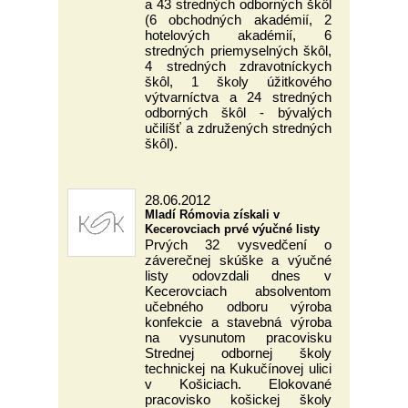
a 43 stredných odborných škôl
(6 obchodných akadémií, 2
hotelových akadémií, 6
stredných priemyselných škôl,
4 stredných zdravotníckych
škôl, 1 školy úžitkového
výtvarníctva a 24 stredných
odborných škôl - bývalých
učilíšť a združených stredných
škôl).
28.06.2012
Mladí Rómovia získali v
Kecerovciach prvé výučné listy
Prvých 32 vysvedčení o
záverečnej skúške a výučné
listy odovzdali dnes v
Kecerovciach absolventom
učebného odboru výroba
konfekcie a stavebná výroba
na vysunutom pracovisku
Strednej odbornej školy
technickej na Kukučínovej ulici
v Košiciach. Elokované
pracovisko košickej školy