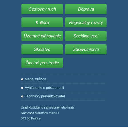
Cestovný ruch
Doprava
Kultúra
Regionálny rozvoj
Územné plánovanie
Sociálne veci
Školstvo
Zdravotníctvo
Životné prostredie
Mapa stránok
Vyhlásenie o prístupnosti
Technický prevádzkovateľ
Úrad Košického samosprávneho kraja
Námestie Maratónu mieru 1
042 66 Košice