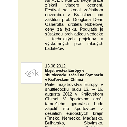
AMAVET, kde za svoje práce
získali viacero ocenení.
Festival sa konal začiatkom
novembra v Bratislave pod
záštitou prof. Douglasa Dean
Osheroffa, držiteľa Nobelovej
ceny za fyziku. Podujatie je
súťažnou prehliadkou vedecko
– technických projektov a
výskumných prác mladých
bádateľov.
13.08.2012
Majstrovstvá Európy v
shuttlecocku začali na Gymnáziu
v Kráľovskom Chlmci
Piate majstrovstvá Európy v
shuttlecocku budú 13. – 16.
augusta 2012 v Kráľovskom
Chlmci. V športovom areáli
tamojšieho gymnázia bude
zápoliť sto športovcov z
desiatich európskych krajín
(Fínsko, Nemecko, Maďarsko,
Bulharsko, Slovinsko,