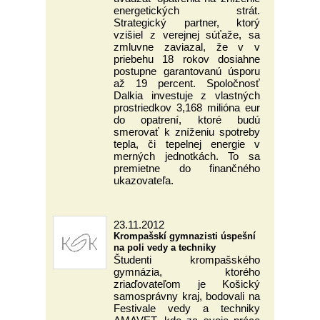
energetických strát.
Strategický partner, ktorý
vzišiel z verejnej súťaže, sa
zmluvne zaviazal, že v v
priebehu 18 rokov dosiahne
postupne garantovanú úsporu
až 19 percent. Spoločnosť
Dalkia investuje z vlastných
prostriedkov 3,168 milióna eur
do opatrení, ktoré budú
smerovať k zníženiu spotreby
tepla, či tepelnej energie v
merných jednotkách. To sa
premietne do finančného
ukazovateľa.
23.11.2012
Krompašskí gymnazisti úspešní
na poli vedy a techniky
Študenti krompašského
gymnázia, ktorého
zriaďovateľom je Košický
samosprávny kraj, bodovali na
Festivale vedy a techniky