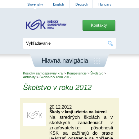
Slovensky
English
Deutsch
Hungary
Kontakty
Hlavná navigácia
Košický samosprávny kraj
>
Kompetencie
>
Školstvo
>
Aktuality
>
Školstvo v roku 2012
Školstvo v roku 2012
20.12.2012
Školy v kraji ušetria na kúrení
Na stredných školách a v
školských zariadeniach v
zriaďovateľskej pôsobnosti
KSK sa začínajú do praxe
uvádzať opatrenia na zníženie