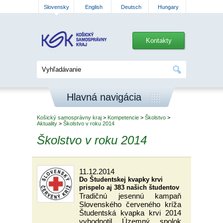
Slovensky
English
Deutsch
Hungary
Kontakty
Hlavná navigácia
Košický samosprávny kraj
>
Kompetencie
>
Školstvo
>
Aktuality
>
Školstvo v roku 2014
Školstvo v roku 2014
11.12.2014
Do Študentskej kvapky krvi
prispelo aj 383 našich študentov
Tradičnú jesennú kampaň
Slovenského červeného kríža
Študentská kvapka krvi 2014
vyhodnotil Územný spolok