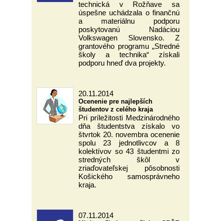
technická v Rožňave sa
úspešne uchádzala o finančnú
a materiálnu podporu
poskytovanú Nadáciou
Volkswagen Slovensko. Z
grantového programu „Stredné
školy a technika“ získali
podporu hneď dva projekty.
20.11.2014
Ocenenie pre najlepších
študentov z celého kraja
Pri príležitosti Medzinárodného
dňa študentstva získalo vo
štvrtok 20. novembra ocenenie
spolu 23 jednotlivcov a 8
kolektívov so 43 študentmi zo
stredných škôl v
zriaďovateľskej pôsobnosti
Košického samosprávneho
kraja.
07.11.2014