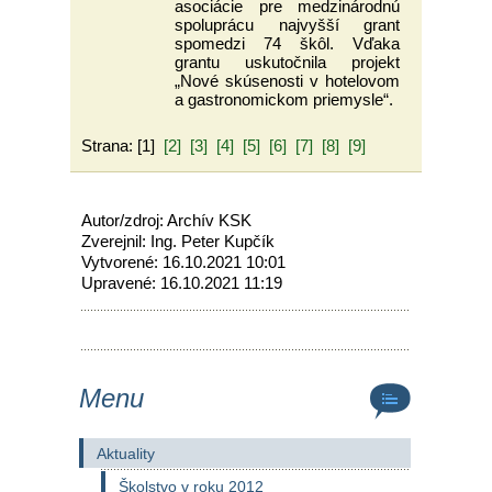
asociácie pre medzinárodnú
spoluprácu najvyšší grant
spomedzi 74 škôl. Vďaka
grantu uskutočnila projekt
„Nové skúsenosti v hotelovom
a gastronomickom priemysle“.
Strana: [1]
[2]
[3]
[4]
[5]
[6]
[7]
[8]
[9]
Autor/zdroj: Archív KSK
Zverejnil: Ing. Peter Kupčík
Vytvorené: 16.10.2021 10:01
Upravené: 16.10.2021 11:19
Menu
Aktuality
Školstvo v roku 2012