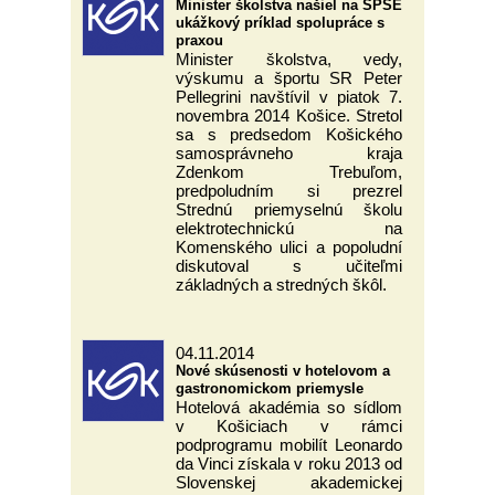
Minister školstva našiel na SPŠE
ukážkový príklad spolupráce s
praxou
Minister školstva, vedy,
výskumu a športu SR Peter
Pellegrini navštívil v piatok 7.
novembra 2014 Košice. Stretol
sa s predsedom Košického
samosprávneho kraja
Zdenkom Trebuľom,
predpoludním si prezrel
Strednú priemyselnú školu
elektrotechnickú na
Komenského ulici a popoludní
diskutoval s učiteľmi
základných a stredných škôl.
04.11.2014
Nové skúsenosti v hotelovom a
gastronomickom priemysle
Hotelová akadémia so sídlom
v Košiciach v rámci
podprogramu mobilít Leonardo
da Vinci získala v roku 2013 od
Slovenskej akademickej