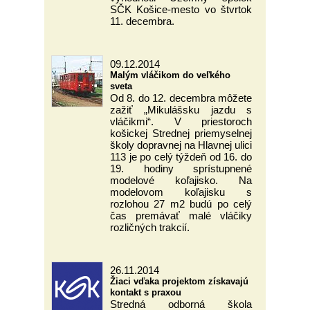
SČK Košice-mesto vo štvrtok
11. decembra.
09.12.2014
Malým vláčikom do veľkého
sveta
Od 8. do 12. decembra môžete
zažiť „Mikulášsku jazdu s
vláčikmi“. V priestoroch
košickej Strednej priemyselnej
školy dopravnej na Hlavnej ulici
113 je po celý týždeň od 16. do
19. hodiny sprístupnené
modelové koľajisko. Na
modelovom koľajisku s
rozlohou 27 m2 budú po celý
čas premávať malé vláčiky
rozličných trakcií.
26.11.2014
Žiaci vďaka projektom získavajú
kontakt s praxou
Stredná odborná škola