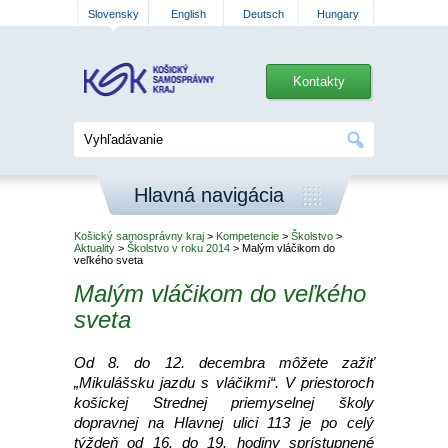
Slovensky
English
Deutsch
Hungary
Kontakty
Hlavná navigácia
Košický samosprávny kraj
>
Kompetencie
>
Školstvo
>
Aktuality
>
Školstvo v roku 2014
> Malým vláčikom do
veľkého sveta
Malým vláčikom do veľkého
sveta
Od 8. do 12. decembra môžete zažiť
„Mikulášsku jazdu s vláčikmi“. V priestoroch
košickej Strednej priemyselnej školy
dopravnej na Hlavnej ulici 113 je po celý
týždeň od 16. do 19. hodiny sprístupnené