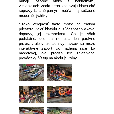
míňajú osobné vlaky s nákladnými,
v staniciach vedľa seba zastavujú historické
súpravy ťahané parnými rušňami aj súčasné
moderné rýchliky.
Široká verejnosť takto môže na malom
priestore vidieť históriu aj súčasnosť vlakovej
dopravy, jej rozmanitosť. Čo je však
podstatné, deti sa nemusia len pasívne
prizerať, ale v úlohách výpravcov sa môžu
interaktívne zapojiť do riadenia síce iba
modelovej, ale predsa len železničnej
prevádzky. Vstup na akciu je voľný.