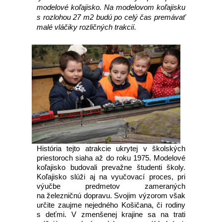
modelové koľajisko. Na modelovom koľajisku
s rozlohou 27 m2 budú po celý čas premávať
malé vláčiky rozličných trakcií.
História tejto atrakcie ukrytej v školských
priestoroch siaha až do roku 1975. Modelové
koľajisko budovali prevažne študenti školy.
Koľajisko slúži aj na vyučovací proces, pri
výučbe predmetov zameraných
na železničnú dopravu. Svojim výzorom však
určite zaujme nejedného Košičana, či rodiny
s deťmi. V zmenšenej krajine sa na trati