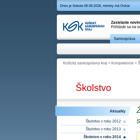
Dnes je Sobota 08.08.2026, meniny má Oskar
Zasielanie novi
Prihláste sa na 
Samospráva
Košický samosprávny kraj
>
Kompetencie
>
Š
Školstvo
Ž
Aktuality
Školstvo v roku 2012
Školstvo v roku 2013
Školstvo v roku 2014