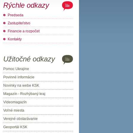
Rýchle odkazy
Predseda
Zastupiteľstvo
Financie a rozpočet
Kontakty
Užitočné odkazy
Pomoc Ukrajine
Povinné informácie
Novinky na webe KSK
Magazín - Rozhýbaný kraj
Videomagazín
Voľné miesta
Verejné obstarávanie
Geoportál KSK