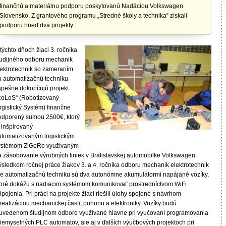
finančnú a materiálnu podporu poskytovanú Nadáciou Volkswagen
Slovensko. Z grantového programu „Stredné školy a technika“ získali
podporu hneď dva projekty.
týchto dňoch žiaci 3. ročníka
tudijného odboru mechanik
lektrotechnik so zameraním
a automatizačnú techniku
spešne dokončujú projekt
RoLoS“ (Robotizovaný
ogistický Systém) finančne
odporený sumou 2500€, ktorý
 inšpirovaný
utomatizovaným logistickým
ystémom ZiGeRo využívaným
a zásobovanie výrobných liniek v Bratislavskej automobilke Volkswagen.
ýsledkom ročnej práce žiakov 3. a 4. ročníka odboru mechanik elektrotechnik
re automatizačnú techniku sú dva autonómne akumulátormi napájané vozíky,
toré dokážu s riadiacim systémom komunikovať prostredníctvom WiFi
ipojenia. Pri práci na projekte žiaci riešili úlohy spojené s návrhom
realizáciou mechanickej časti, pohonu a elektroniky. Vozíky budú
 uvedenom študijnom odbore využívané hlavne pri vyučovaní programovania
riemyselných PLC automatov, ale aj v ďalších výučbových projektoch pri