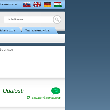
Textová verzia
Hľadať
nické služby
Transparentný kraj
t s praxou
Udalosti
Zobraziť všetky udalosti