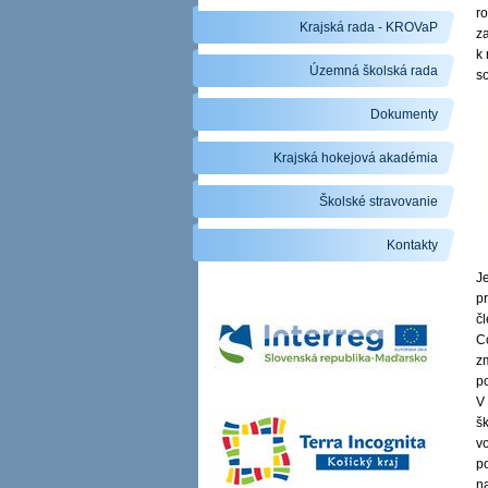
ro
Krajská rada - KROVaP
z
k
Územná školská rada
s
Dokumenty
Krajská hokejová akadémia
Školské stravovanie
Kontakty
J
p
č
Co
z
p
V 
š
vo
p
n