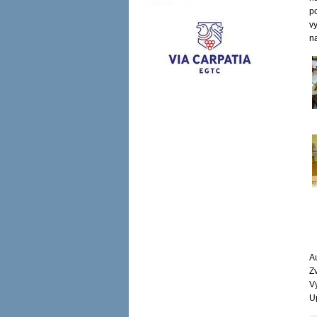
p
v
n
Au
Zv
V
U