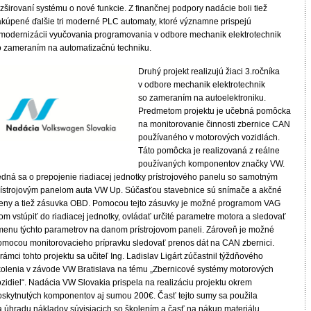
zširovaní systému o nové funkcie. Z finančnej podpory nadácie boli tiež
akúpené ďalšie tri moderné PLC automaty, ktoré významne prispejú
 modernizácii vyučovania programovania v odbore mechanik elektrotechnik
o zameraním na automatizačnú techniku.
Druhý projekt realizujú žiaci 3.ročníka
v odbore mechanik elektrotechnik
so zameraním na autoelektroniku.
Predmetom projektu je učebná pomôcka
na monitorovanie činnosti zbernice CAN
používaného v motorových vozidlách.
Táto pomôcka je realizovaná z reálne
používaných komponentov značky VW.
edná sa o prepojenie riadiacej jednotky prístrojového panelu so samotným
rístrojovým panelom auta VW Up. Súčasťou stavebnice sú snímače a akčné
leny a tiež zásuvka OBD. Pomocou tejto zásuvky je možné programom VAG
m vstúpiť do riadiacej jednotky, ovládať určité parametre motora a sledovať
menu týchto parametrov na danom prístrojovom paneli. Zároveň je možné
omocou monitorovacieho prípravku sledovať prenos dát na CAN zbernici.
rámci tohto projektu sa učiteľ Ing. Ladislav Ligárt zúčastnil týždňového
kolenia v závode VW Bratislava na tému „Zbernicové systémy motorových
zidiel“. Nadácia VW Slovakia prispela na realizáciu projektu okrem
oskytnutých komponentov aj sumou 200€. Časť tejto sumy sa použila
a úhradu nákladov súvisiacich so školením a časť na nákup materiálu