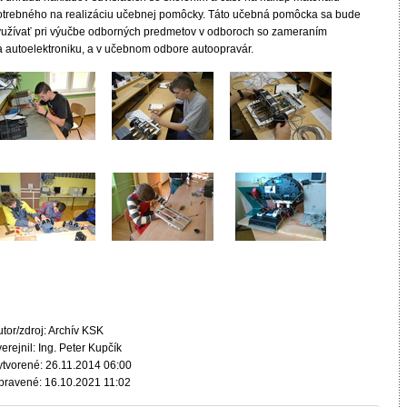
otrebného na realizáciu učebnej pomôcky. Táto učebná pomôcka sa bude
yužívať pri výučbe odborných predmetov v odboroch so zameraním
a autoelektroniku, a v učebnom odbore autoopravár.
tor/zdroj: Archív KSK
erejnil: Ing. Peter Kupčík
ytvorené: 26.11.2014 06:00
pravené: 16.10.2021 11:02