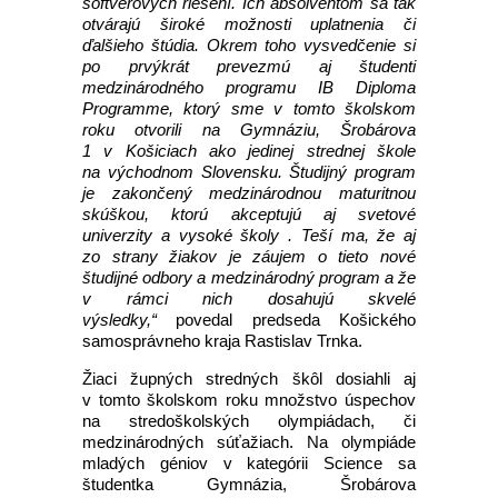
softvérových riešení. Ich absolventom sa tak
otvárajú široké možnosti uplatnenia či
ďalšieho štúdia. Okrem toho vysvedčenie si
po prvýkrát prevezmú aj študenti
medzinárodného programu IB Diploma
Programme, ktorý sme v tomto školskom
roku otvorili na Gymnáziu, Šrobárova
1 v Košiciach ako jedinej strednej škole
na východnom Slovensku. Študijný program
je zakončený medzinárodnou maturitnou
skúškou, ktorú akceptujú aj svetové
univerzity a vysoké školy . Teší ma, že aj
zo strany žiakov je záujem o tieto nové
študijné odbory a medzinárodný program a že
v rámci nich dosahujú skvelé
výsledky,“
povedal predseda Košického
samosprávneho kraja Rastislav Trnka.
Žiaci župných stredných škôl dosiahli aj
v tomto školskom roku množstvo úspechov
na stredoškolských olympiádach, či
medzinárodných súťažiach. Na olympiáde
mladých géniov v kategórii Science sa
študentka Gymnázia, Šrobárova