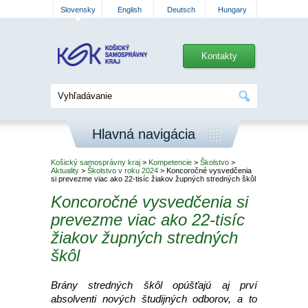
Slovensky
English
Deutsch
Hungary
Kontakty
Hlavná navigácia
Košický samosprávny kraj
>
Kompetencie
>
Školstvo
>
Aktuality
>
Školstvo v roku 2024
> Koncoročné vysvedčenia
si prevezme viac ako 22-tisíc žiakov župných stredných škôl
Koncoročné vysvedčenia si
prevezme viac ako 22-tisíc
žiakov župných stredných
škôl
Brány stredných škôl opúšťajú aj prví
absolventi nových študijných odborov, a to