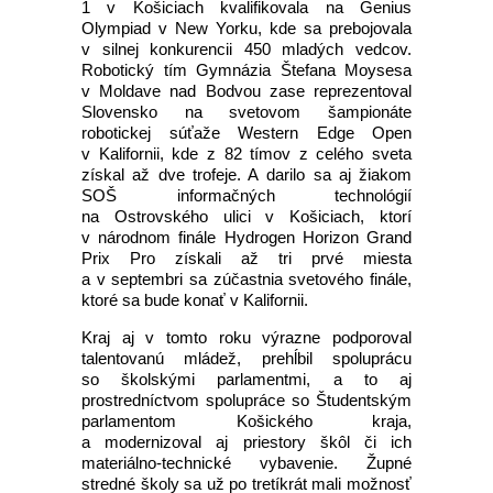
1 v Košiciach kvalifikovala na Genius
Olympiad v New Yorku, kde sa prebojovala
v silnej konkurencii 450 mladých vedcov.
Robotický tím Gymnázia Štefana Moysesa
v Moldave nad Bodvou zase reprezentoval
Slovensko na svetovom šampionáte
robotickej súťaže Western Edge Open
v Kalifornii, kde z 82 tímov z celého sveta
získal až dve trofeje. A darilo sa aj žiakom
SOŠ informačných technológií
na Ostrovského ulici v Košiciach, ktorí
v národnom finále Hydrogen Horizon Grand
Prix Pro získali až tri prvé miesta
a v septembri sa zúčastnia svetového finále,
ktoré sa bude konať v Kalifornii.
Kraj aj v tomto roku výrazne podporoval
talentovanú mládež, prehĺbil spoluprácu
so školskými parlamentmi, a to aj
prostredníctvom spolupráce so Študentským
parlamentom Košického kraja,
a modernizoval aj priestory škôl či ich
materiálno-technické vybavenie. Župné
stredné školy sa už po tretíkrát mali možnosť