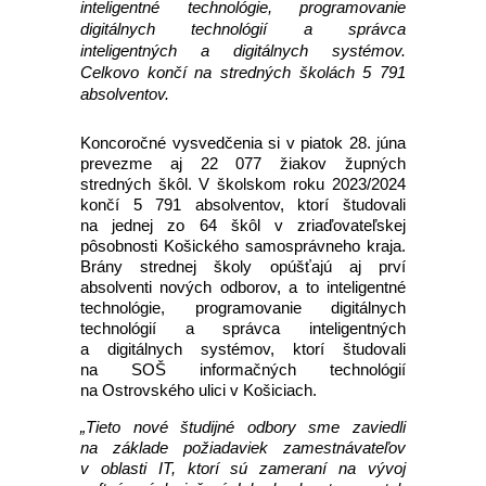
inteligentné technológie, programovanie
digitálnych technológií a správca
inteligentných a digitálnych systémov.
Celkovo končí na stredných školách 5 791
absolventov.
Koncoročné vysvedčenia si v piatok 28. júna
prevezme aj 22 077 žiakov župných
stredných škôl. V školskom roku 2023/2024
končí 5 791 absolventov, ktorí študovali
na jednej zo 64 škôl v zriaďovateľskej
pôsobnosti Košického samosprávneho kraja.
Brány strednej školy opúšťajú aj prví
absolventi nových odborov, a to inteligentné
technológie, programovanie digitálnych
technológií a správca inteligentných
a digitálnych systémov, ktorí študovali
na SOŠ informačných technológií
na Ostrovského ulici v Košiciach.
„Tieto nové študijné odbory sme zaviedli
na základe požiadaviek zamestnávateľov
v oblasti IT, ktorí sú zameraní na vývoj