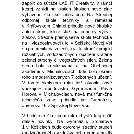
zapojiť do súťaže LAB IT Creativity, v rámci
ktorej vznikli na piatich školách nové plne
vybavené školské laboratóriá. Na Strednej
odbornej škole techniky a remesiel
v Kráľovskom Chlmci pribudlo nové školské
autocentrum, ktoré slúži na odborný výcvik
žiakov. Stredná priemyselná škola technická
na Hviezdoslavovej ulici v Spišskej Novej Vsi
sa premenila na zelenú, kraj tu ukončil projekt
rozsiahlych vodozádržných opatrení vrátane
zelenej strechy či vegetačných stien. Zelená
stena bola zrealizovaná aj na Obchodnej
akadémii v Michalovciach, kde bolo okrem
toho zmodernizovaných 7 odborných učební.
V tomto školskom roku tiež otvorilo nové
vonkajšie športovisko Gymnázium Pavla
Horova v Michalovciach, nová multifunkčná
telocvičňa zase pribudla pri Gymnáziu,
Javorová 16 v Spišskej Novej Vsi.
V budúcom školskom roku chystá kraj opäť
ďalšie novinky. Na Gymnáziu, Šrobárova
1 v Košiciach bude otvorený stredný stupeň
medzinárodného vzdelávacieho programu IB