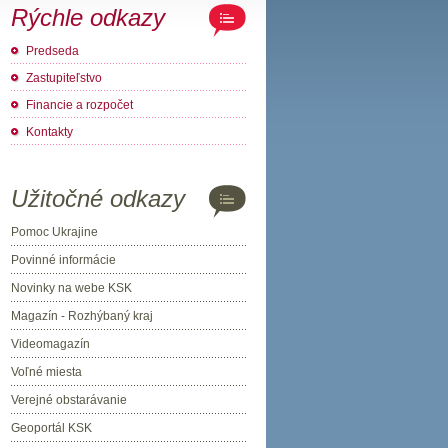
Rýchle odkazy
Predseda
Zastupiteľstvo
Financie a rozpočet
Kontakty
Užitočné odkazy
Pomoc Ukrajine
Povinné informácie
Novinky na webe KSK
Magazín - Rozhýbaný kraj
Videomagazín
Voľné miesta
Verejné obstarávanie
Geoportál KSK