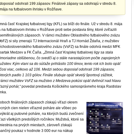
doposiaľ odohrali 199 zápasov. Finálové zápasy sa odohrajú v stredu 8.
mája na futbalovom ihrisku v Rožňave.
mná časť Krajskej futbalovej ligy (KFL) sa blíži do finále. Už v stredu 8. mája
 na futbalovom ihrisku v Rožňave proti sebe postavia tímy, ktoré zvíťazili
 semifinálových zápasoch. V rámci mužstiev Oblastného futbalového zväzu
ObFZ) si sily zmerajú TJ Internacionál Hraň a TJ Hornád Ždaňa, z mužstiev
ýchodoslovenského futbalového zväzu (VsFZ) sa finále odohrá medzi MFK
partak Medzev a FK Čaňa.
„Zimná časť Krajskej futbalovej ligy sa stala
imoriadne obľúbenou, čo svedčí aj o stále narastajúcom počte zapojených
žstiev. Kým vlani sa do súťaže prihlásilo 100 tímov, tento rok ich bolo opäť
 čosi viac, celkovo až 106. Medzi sebou doposiaľ odohrali 199 zápasov,
ktorých padlo 1 103 gólov. Finále sľubuje opäť skvelý športový zážitok,
 rámci mužstiev VsFZ sa mužstvo z Medzeva pokúsi opäť dvihnúť nad hlavu
íťazný pohár,“
povedal predseda Košického samosprávneho kraja Rastislav
rnka.
 oboch finálových zápasoch získajú víťazi okrem
ecných cien nielen víťazné poháre ale vôbec po
rvýkrát aj putovné poháre, na ktorých budú zvečnení
ťazi všetkých predošlých ročníkov. Mužstvá, ktoré sa
miestnia na prvých miestach, zároveň získajú
inančný poukaz v hodnote 3 000 eur na nákup