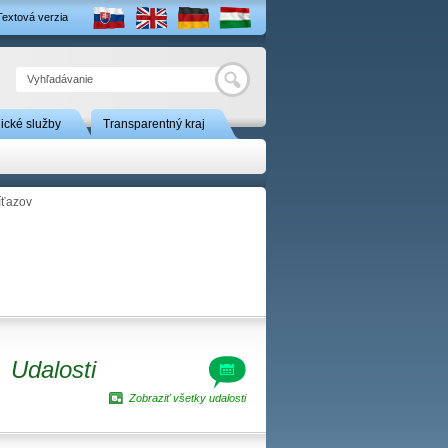
Textová verzia
Hľadať
nické služby
Transparentný kraj
íťazov
Udalosti
Zobraziť všetky udalosti