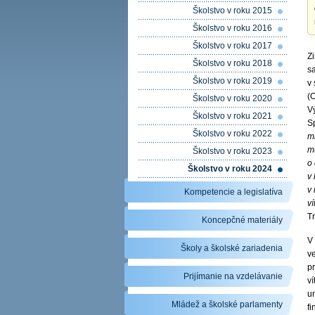
Školstvo v roku 2015
Školstvo v roku 2016
Školstvo v roku 2017
Zi
Školstvo v roku 2018
sa
Školstvo v roku 2019
v
(
Školstvo v roku 2020
V
Školstvo v roku 2021
S
Školstvo v roku 2022
m
mu
Školstvo v roku 2023
o
Školstvo v roku 2024
v 
v
Kompetencie a legislatíva
v
T
Koncepčné materiály
V
Školy a školské zariadenia
v
p
Prijímanie na vzdelávanie
ví
u
Mládež a školské parlamenty
f