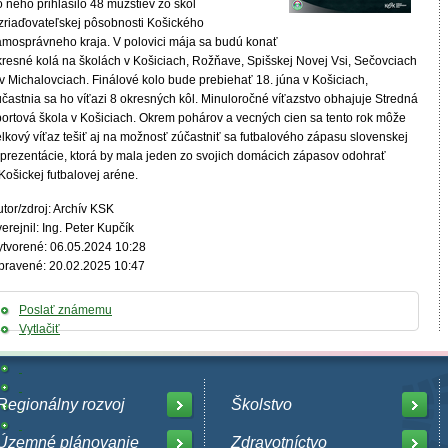
 neho prihlásilo 48 mužstiev zo škôl
 zriaďovateľskej pôsobnosti Košického
amosprávneho kraja. V polovici mája sa budú konať
kresné kolá na školách v Košiciach, Rožňave, Spišskej Novej Vsi, Sečovciach
v Michalovciach. Finálové kolo bude prebiehať 18. júna v Košiciach,
častnia sa ho víťazi 8 okresných kôl. Minuloročné víťazstvo obhajuje Stredná
portová škola v Košiciach. Okrem pohárov a vecných cien sa tento rok môže
elkový víťaz tešiť aj na možnosť zúčastniť sa futbalového zápasu slovenskej
eprezentácie, ktorá by mala jeden zo svojich domácich zápasov odohrať
Košickej futbalovej aréne.
tor/zdroj: Archív KSK
erejnil: Ing. Peter Kupčík
ytvorené: 06.05.2024 10:28
pravené: 20.02.2025 10:47
Poslať známemu
Vytlačiť
Regionálny rozvoj
Školstvo
Územné plánovanie
Zdravotníctvo