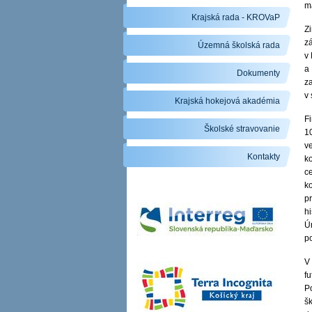
m
Krajská rada - KROVaP
Z
z
Územná školská rada
v
a 
Dokumenty
za
v
Krajská hokejová akadémia
F
Školské stravovanie
1
ve
Kontakty
k
c
k
pr
h
Ú
p
V 
fu
P
š