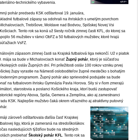
ateriálno-technického vybavenia.
imný pohár predsedu KSK odštartoval 19. januára,
ákladné futbalové zápasy sa odohrali na ihriskách s umelým povrchom
 Michalovciach, Trebišove, Moldave nad Bodvou, Spišskej Novej Vsi
Košiciach. Tento rok sa koná už šiesty ročník zimnej časti KFL, do ktorej sa
pojilo 56 mužstiev v rámci ObFZ a 50 futbalových mužstiev, ktoré hrajú
 súťažiach VsFZ.
inálovým zápasom zimnej časti sa Krajská futbalová liga nekončí. Už v piatok
0. mája sa bude v Michalovciach konať
Župný pohár
, ktorý je súčasťou
ľkolepých osláv Župných dní. Pri príležitosti osláv 100 rokov vzniku prvej
ošickej župy vyrastie na Námestí osloboditeľov župné mestečko s bohatým
elodenným programom. Župný pohár ako sprievodné podujatie sa bude
onať na futbalovom ihrisku Gymnázia Pavla Horova. Sily si v ňom zmerajú
imátori, starostovia a poslanci Košického kraja, ktorí budú zastupovať
istorické regióny Abova, Spiša, Gemera a Zemplína, ako aj zamestnanci
radu KSK. Najlepšie mužstvo čaká okrem víťazného aj atraktívny putovný
ohár.
máji zároveň odštartovala ďalšia časť Krajskej
tbalovej ligy, ktorá je zameraná na stredoškolákov.
očas nasledujúcich týždňov bude na stredných
kolách prebiehať
Školský pohár KFL
. Tento rok sa