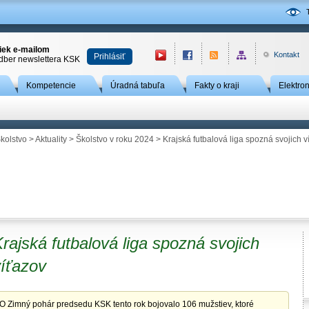
niek e-mailom
Kontakt
Prihlásiť
odber newslettera KSK
Kompetencie
Úradná tabuľa
Fakty o kraji
Elektro
kolstvo
>
Aktuality
>
Školstvo v roku 2024
> Krajská futbalová liga spozná svojich v
rajská futbalová liga spozná svojich
víťazov
O Zimný pohár predsedu KSK tento rok bojovalo 106 mužstiev, ktoré