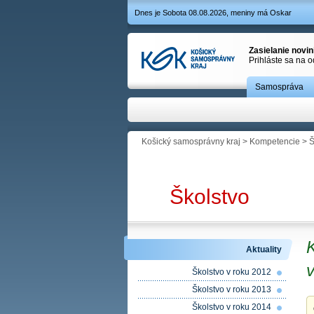
Dnes je Sobota 08.08.2026, meniny má Oskar
Zasielanie novi
Prihláste sa na 
Samospráva
Košický samosprávny kraj
>
Kompetencie
>
Š
Školstvo
K
Aktuality
Školstvo v roku 2012
Školstvo v roku 2013
Školstvo v roku 2014