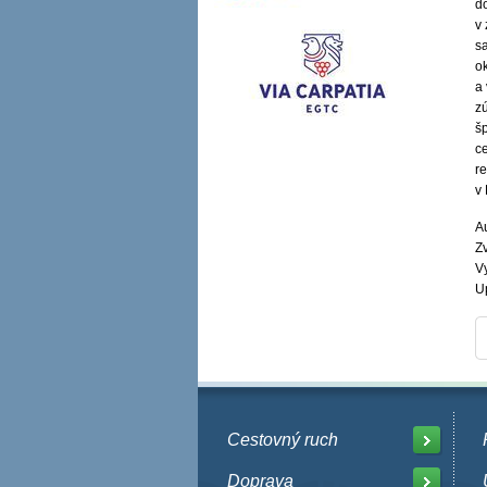
do
v
s
o
a 
zú
š
c
r
v 
Au
Zv
V
U
Cestovný ruch
Doprava