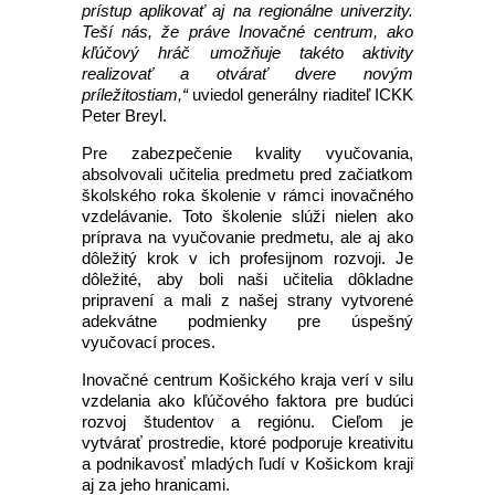
prístup aplikovať aj na regionálne univerzity.
Teší nás, že práve Inovačné centrum, ako
kľúčový hráč umožňuje takéto aktivity
realizovať a otvárať dvere novým
príležitostiam,“
uviedol generálny riaditeľ ICKK
Peter Breyl.
Pre zabezpečenie kvality vyučovania,
absolvovali učitelia predmetu pred začiatkom
školského roka školenie v rámci inovačného
vzdelávanie. Toto školenie slúži nielen ako
príprava na vyučovanie predmetu, ale aj ako
dôležitý krok v ich profesijnom rozvoji. Je
dôležité, aby boli naši učitelia dôkladne
pripravení a mali z našej strany vytvorené
adekvátne podmienky pre úspešný
vyučovací proces.
Inovačné centrum Košického kraja verí v silu
vzdelania ako kľúčového faktora pre budúci
rozvoj študentov a regiónu. Cieľom je
vytvárať prostredie, ktoré podporuje kreativitu
a podnikavosť mladých ľudí v Košickom kraji
aj za jeho hranicami.