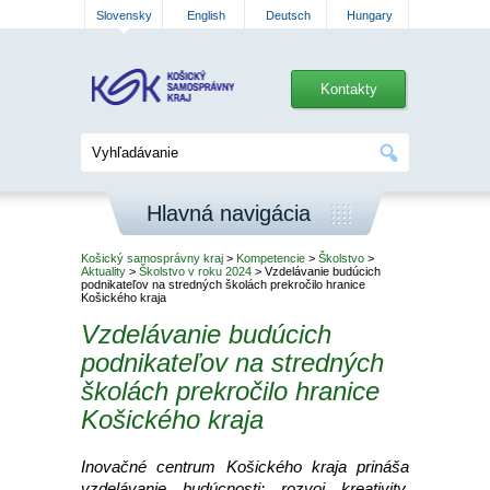
Slovensky
English
Deutsch
Hungary
Kontakty
Hlavná navigácia
Košický samosprávny kraj
>
Kompetencie
>
Školstvo
>
Aktuality
>
Školstvo v roku 2024
> Vzdelávanie budúcich
podnikateľov na stredných školách prekročilo hranice
Košického kraja
Vzdelávanie budúcich
podnikateľov na stredných
školách prekročilo hranice
Košického kraja
Inovačné centrum Košického kraja prináša
vzdelávanie budúcnosti: rozvoj kreativity,