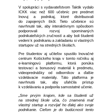
V spolupráci s vydavateľstvom Taktik vydalo
ICKK viac než 600 učebníc pre predmet
Inovuj a podnikaj, ktoré distribuovali
do zapojených škôl. Tieto učebnice sú
navrhnuté tak, aby interaktívnym spôsobom
podporovali rozvoj spominaných
podnikateľských zručností a aby boli študenti
vedení k podnikaniu a zakladaniu si vlastných
startupov už na stredných školách.
Pre študentov aj učiteľov spustilo Inovačné
centrum Košického kraja v tomto ročníku aj
e-learningovú platformu, ktorá ponúka
testovací a bonusový materiál k predmetu,
videoprednášky od odborníkov a ďalšie
vzdelávacie materiály. Táto platforma je
navrhnutá tak, aby uľahčila prístup
k vzdelávaniu a podporila samostatné učenie.
„
Sme prvým krajom, kde sa študenti už
na strednej škole učia, čo znamená mať
vlastný startup a rozvíjať ho ďalej ako svoje
podnikanie. Cieľom je do budúcnosti tento