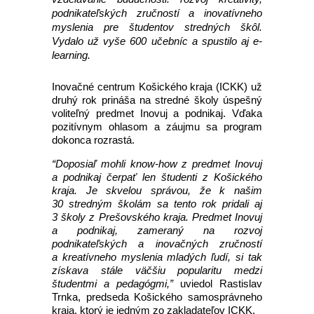
podnikateľských zručností a inovatívneho
myslenia pre študentov stredných škôl.
Vydalo už vyše 600 učebníc a spustilo aj e-
learning.
Inovačné centrum Košického kraja (ICKK) už
druhý rok prináša na stredné školy úspešný
voliteľný predmet Inovuj a podnikaj. Vďaka
pozitívnym ohlasom a záujmu sa program
dokonca rozrastá.
“Doposiaľ mohli know-how z predmet Inovuj
a podnikaj čerpať len študenti z Košického
kraja. Je skvelou správou, že k našim
30 stredným školám sa tento rok pridali aj
3 školy z Prešovského kraja. Predmet Inovuj
a podnikaj, zameraný na rozvoj
podnikateľských a inovačných zručností
a kreatívneho myslenia mladých ľudí, si tak
získava stále väčšiu popularitu medzi
študentmi a pedagógmi,”
uviedol Rastislav
Trnka, predseda Košického samosprávneho
kraja, ktorý je jedným zo zakladateľov ICKK.