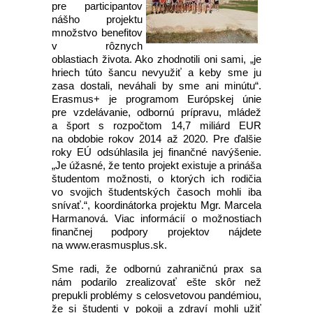
pre participantov
nášho projektu
množstvo benefitov
v rôznych
oblastiach života. Ako zhodnotili oni sami, „je
hriech túto šancu nevyužiť a keby sme ju
zasa dostali, neváhali by sme ani minútu“.
Erasmus+ je programom Európskej únie
pre vzdelávanie, odbornú prípravu, mládež
a šport s rozpočtom 14,7 miliárd EUR
na obdobie rokov 2014 až 2020. Pre ďalšie
roky EÚ odsúhlasila jej finančné navýšenie.
„Je úžasné, že tento projekt existuje a prináša
študentom možnosti, o ktorých ich rodičia
vo svojich študentských časoch mohli iba
snívať.“, koordinátorka projektu Mgr. Marcela
Harmanová. Viac informácií o možnostiach
finančnej podpory projektov nájdete
na www.erasmusplus.sk.
Sme radi, že odbornú zahraničnú prax sa
nám podarilo zrealizovať ešte skôr než
prepukli problémy s celosvetovou pandémiou,
že si študenti v pokoji a zdraví mohli užiť