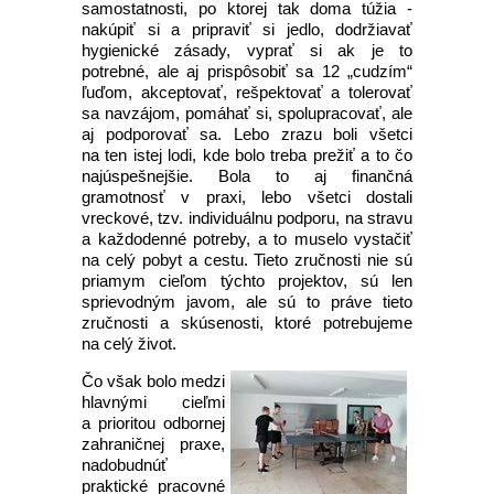
samostatnosti, po ktorej tak doma túžia -
nakúpiť si a pripraviť si jedlo, dodržiavať
hygienické zásady, vyprať si ak je to
potrebné, ale aj prispôsobiť sa 12 „cudzím“
ľuďom, akceptovať, rešpektovať a tolerovať
sa navzájom, pomáhať si, spolupracovať, ale
aj podporovať sa. Lebo zrazu boli všetci
na ten istej lodi, kde bolo treba prežiť a to čo
najúspešnejšie. Bola to aj finančná
gramotnosť v praxi, lebo všetci dostali
vreckové, tzv. individuálnu podporu, na stravu
a každodenné potreby, a to muselo vystačiť
na celý pobyt a cestu. Tieto zručnosti nie sú
priamym cieľom týchto projektov, sú len
sprievodným javom, ale sú to práve tieto
zručnosti a skúsenosti, ktoré potrebujeme
na celý život.
Čo však bolo medzi
hlavnými cieľmi
a prioritou odbornej
zahraničnej praxe,
nadobudnúť
praktické pracovné