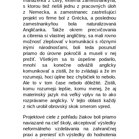
manažérka z Litvy, externá zamestnankyňa,
s ktorou tiež riešili jednu z pracovných úloh
z Nemecka, a zamestnanec zastrešujúci
projekt vo firme bol z Grécka, a poslednou
zamestnankyňou bola naturalizovaná
Angličanka. Takže okrem precvičovania
a cibrenia si vlastnej angličtiny, sa mali rovno
možnosť zlepšovať v komunikácii s rôznymi
inými národnosťami, boli teda posunutí
priamo do úrovne pokročilí a museli v nej
prežiť. Všetkým sa to úspešne podarilo,
mnohí sa konečne odvážili anglicky
komunikovať a zistili, že to zvládajú a že im
rozumejú, hoci úplne bez chybičiek to nebolo.
Ale to v tom čase nebolo dôležité. Zistili,
komu rozumejú lepšie, komu menej, že aj
materinský jazyk má veľký vplyv na to ako
rozprávame anglicky. V tejto oblasti každý
z nich urobil obrovský skok smerom vpred.
Projektové ciele z pohľadu žiakov boli priamo
naviazané na cieľ školy, akceptovať výsledky
neformálneho vzdelávania na zahraničnej
praxi a preniesť ich výsledky do hodnotenia