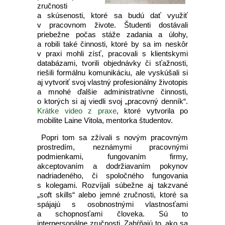
zručnosti
a skúsenosti, ktoré sa budú dať využiť
v pracovnom živote. Študenti dostávali
priebežne počas stáže zadania a úlohy,
a robili také činnosti, ktoré by sa im neskôr
v praxi mohli zísť, pracovali s klientskymi
databázami, tvorili objednávky či sťažnosti,
riešili formálnu komunikáciu, ale vyskúšali si
aj vytvoriť svoj vlastný profesionálny životopis
a mnohé ďalšie administratívne činnosti,
o ktorých si aj viedli svoj „pracovný denník“.
Krátke video z praxe
, ktoré vytvorila po
mobilite Laine Vitola, mentorka študentov.
Popri tom sa zžívali s novým pracovným
prostredím, neznámymi pracovnými
podmienkami, fungovaním firmy,
akceptovaním a dodržiavaním pokynov
nadriadeného, či spoločného fungovania
s kolegami. Rozvíjali súbežne aj takzvané
„soft skills“ alebo jemné zručnosti, ktoré sa
spájajú s osobnostnými vlastnosťami
a schopnosťami človeka. Sú to
interpersonálne zručnosti. Zahŕňajú to, ako sa