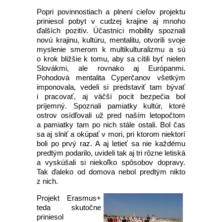
Popri povinnostiach a plnení cieľov projektu
priniesol pobyt v cudzej krajine aj mnoho
ďalších pozitív. Účastníci mobility spoznali
novú krajinu, kultúru, mentalitu, otvorili svoje
myslenie smerom k multikulturalizmu a sú
o krok bližšie k tomu, aby sa cítili byť nielen
Slovákmi, ale rovnako aj Európanmi.
Pohodová mentalita Cyperčanov všetkým
imponovala, vedeli si predstaviť tam bývať
i pracovať, aj väčší pocit bezpečia bol
príjemný. Spoznali pamiatky kultúr, ktoré
ostrov osídľovali už pred naším letopočtom
a pamiatky tam po nich stále ostali. Bol čas
sa aj slniť a okúpať v mori, pri ktorom niektorí
boli po prvý raz. A aj letieť sa nie každému
predtým podarilo, uvideli tak aj tri rôzne letiská
a vyskúšali si niekoľko spôsobov dopravy.
Tak ďaleko od domova nebol predtým nikto
z nich.
Projekt Erasmus+
teda skutočne
priniesol