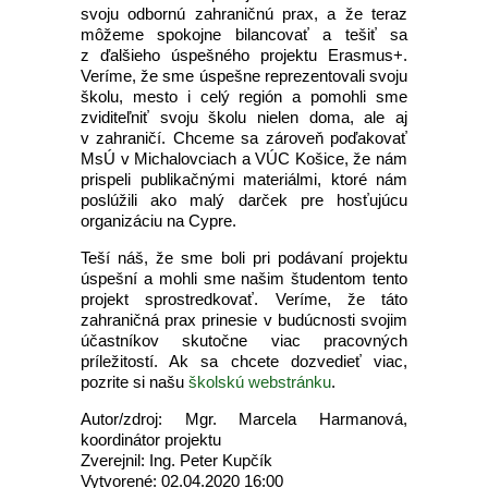
svoju odbornú zahraničnú prax, a že teraz
môžeme spokojne bilancovať a tešiť sa
z ďalšieho úspešného projektu Erasmus+.
Veríme, že sme úspešne reprezentovali svoju
školu, mesto i celý región a pomohli sme
zviditeľniť svoju školu nielen doma, ale aj
v zahraničí. Chceme sa zároveň poďakovať
MsÚ v Michalovciach a VÚC Košice, že nám
prispeli publikačnými materiálmi, ktoré nám
poslúžili ako malý darček pre hosťujúcu
organizáciu na Cypre.
Teší náš, že sme boli pri podávaní projektu
úspešní a mohli sme našim študentom tento
projekt sprostredkovať. Veríme, že táto
zahraničná prax prinesie v budúcnosti svojim
účastníkov skutočne viac pracovných
príležitostí. Ak sa chcete dozvedieť viac,
pozrite si našu
školskú webstránku
.
Autor/zdroj: Mgr. Marcela Harmanová,
koordinátor projektu
Zverejnil: Ing. Peter Kupčík
Vytvorené: 02.04.2020 16:00