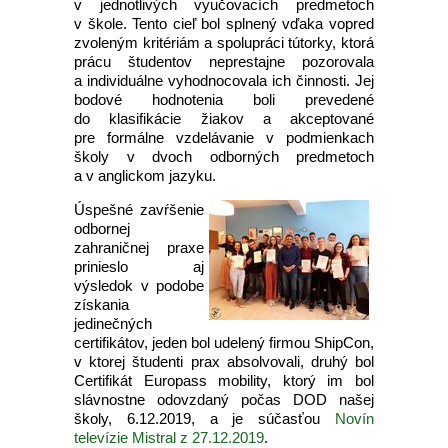
v jednotlivých vyučovacích predmetoch
v škole. Tento cieľ bol splnený vďaka vopred
zvoleným kritériám a spolupráci tútorky, ktorá
prácu študentov neprestajne pozorovala
a individuálne vyhodnocovala ich činnosti. Jej
bodové hodnotenia boli prevedené
do klasifikácie žiakov a akceptované
pre formálne vzdelávanie v podmienkach
školy v dvoch odborných predmetoch
a v anglickom jazyku.
Úspešné zavŕšenie
odbornej
zahraničnej praxe
prinieslo aj
výsledok v podobe
získania
jedinečných
certifikátov, jeden bol udelený firmou ShipCon,
v ktorej študenti prax absolvovali, druhý bol
Certifikát Europass mobility, ktorý im bol
slávnostne odovzdaný počas DOD našej
školy, 6.12.2019, a je súčasťou
Novín
televízie Mistral z 27.12.2019
.