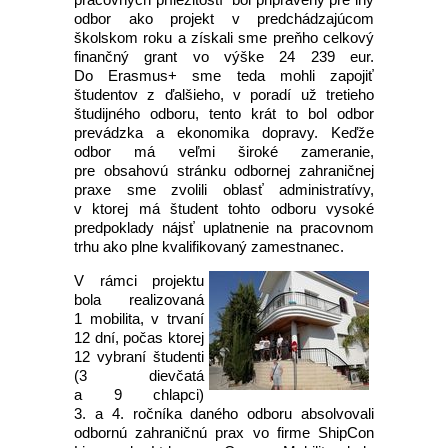
odbor ako projekt v predchádzajúcom
školskom roku a získali sme preňho celkový
finančný grant vo výške 24 239 eur.
Do Erasmus+ sme teda mohli zapojiť
študentov z ďalšieho, v poradí už tretieho
študijného odboru, tento krát to bol odbor
prevádzka a ekonomika dopravy. Keďže
odbor má veľmi široké zameranie,
pre obsahovú stránku odbornej zahraničnej
praxe sme zvolili oblasť administratívy,
v ktorej má študent tohto odboru vysoké
predpoklady nájsť uplatnenie na pracovnom
trhu ako plne kvalifikovaný zamestnanec.
V rámci projektu
bola realizovaná
1 mobilita, v trvaní
12 dní, počas ktorej
12 vybraní študenti
(3 dievčatá
a 9 chlapci)
3. a 4. ročníka daného odboru absolvovali
odbornú zahraničnú prax vo firme ShipCon