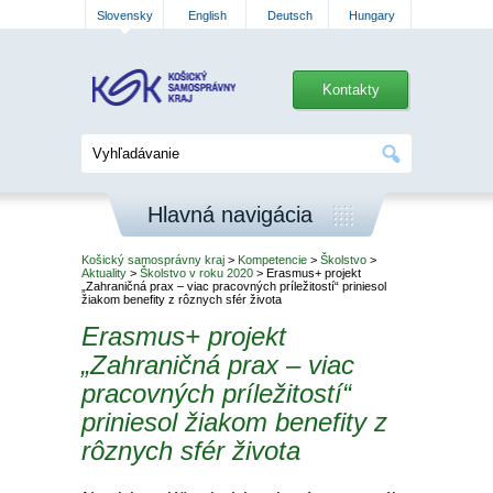
Slovensky
English
Deutsch
Hungary
Kontakty
Hlavná navigácia
Košický samosprávny kraj
>
Kompetencie
>
Školstvo
>
Aktuality
>
Školstvo v roku 2020
> Erasmus+ projekt
„Zahraničná prax – viac pracovných príležitostí“ priniesol
žiakom benefity z rôznych sfér života
Erasmus+ projekt
„Zahraničná prax – viac
pracovných príležitostí“
priniesol žiakom benefity z
rôznych sfér života