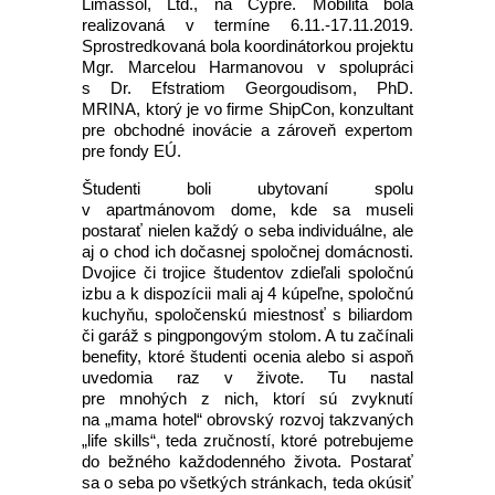
Limassol, Ltd., na Cypre. Mobilita bola
realizovaná v termíne 6.11.-17.11.2019.
Sprostredkovaná bola koordinátorkou projektu
Mgr. Marcelou Harmanovou v spolupráci
s Dr. Efstratiom Georgoudisom, PhD.
MRINA, ktorý je vo firme ShipCon, konzultant
pre obchodné inovácie a zároveň expertom
pre fondy EÚ.
Študenti boli ubytovaní spolu
v apartmánovom dome, kde sa museli
postarať nielen každý o seba individuálne, ale
aj o chod ich dočasnej spoločnej domácnosti.
Dvojice či trojice študentov zdieľali spoločnú
izbu a k dispozícii mali aj 4 kúpeľne, spoločnú
kuchyňu, spoločenskú miestnosť s biliardom
či garáž s pingpongovým stolom. A tu začínali
benefity, ktoré študenti ocenia alebo si aspoň
uvedomia raz v živote. Tu nastal
pre mnohých z nich, ktorí sú zvyknutí
na „mama hotel“ obrovský rozvoj takzvaných
„life skills“, teda zručností, ktoré potrebujeme
do bežného každodenného života. Postarať
sa o seba po všetkých stránkach, teda okúsiť