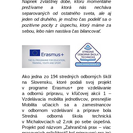
Napriek zvláštnej dobe, ktorú momentálne
prežívame a ktorá nás necháva
separovaných od ostatného sveta, ale aj
jeden od druhého, je možno čas podeliť sa o
pozitívne pocity z úspechu, ktorý máme za
sebou, lebo nám nastáva čas bilancovať.
Ako jedna zo 194 stredných odborných škôl
na Slovensku, ktoré podali svoj projekt
v programe Erasmus+ pre vzdelávanie
a odbornú prípravu, v kľúčovej akcii 1 –
Vzdelávacia mobilita jednotlivcov, presnejšie
Mobilita učiacich sa a zamestnancov
v odbornom vzdelávaní a príprave bola
Stredná odborná škola technická
v Michalovciach už 2.rok po sebe úspešná.
Projekt pod názvom „Zahraničná prax – viac
pracovných príležitostí“ bol pripravený pre iný