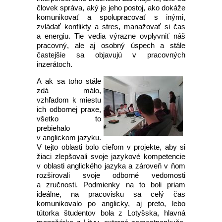
človek správa, aký je jeho postoj, ako dokáže
komunikovať a spolupracovať s inými,
zvládať konflikty a stres, manažovať si čas
a energiu. Tie vedia výrazne ovplyvniť náš
pracovný, ale aj osobný úspech a stále
častejšie sa objavujú v pracovných
inzerátoch.
A ak sa toho stále
zdá málo,
vzhľadom k miestu
ich odbornej praxe,
všetko to
prebiehalo
v anglickom jazyku.
V tejto oblasti bolo cieľom v projekte, aby si
žiaci zlepšovali svoje jazykové kompetencie
v oblasti anglického jazyka a zároveň v ňom
rozširovali svoje odborné vedomosti
a zručnosti. Podmienky na to boli priam
ideálne, na pracovisku sa celý čas
komunikovalo po anglicky, aj preto, lebo
tútorka študentov bola z Lotyšska, hlavná