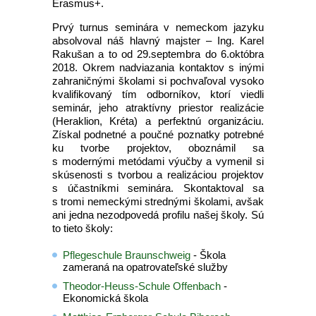
Erasmus+.
Prvý turnus seminára v nemeckom jazyku
absolvoval náš hlavný majster – Ing. Karel
Rakušan a to od 29.septembra do 6.októbra
2018. Okrem nadviazania kontaktov s inými
zahraničnými školami si pochvaľoval vysoko
kvalifikovaný tím odborníkov, ktorí viedli
seminár, jeho atraktívny priestor realizácie
(Heraklion, Kréta) a perfektnú organizáciu.
Získal podnetné a poučné poznatky potrebné
ku tvorbe projektov, oboznámil sa
s modernými metódami výučby a vymenil si
skúsenosti s tvorbou a realizáciou projektov
s účastníkmi seminára. Skontaktoval sa
s tromi nemeckými strednými školami, avšak
ani jedna nezodpovedá profilu našej školy. Sú
to tieto školy:
Pflegeschule Braunschweig
- Škola
zameraná na opatrovateľské služby
Theodor-Heuss-Schule Offenbach
-
Ekonomická škola