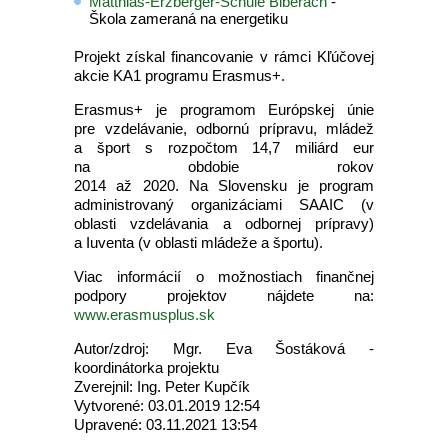
Matthias-Erzberger-Schule Biberach
-
Škola zameraná na energetiku
Projekt získal financovanie v rámci Kľúčovej
akcie KA1 programu Erasmus+.
Erasmus+ je programom Európskej únie
pre vzdelávanie, odbornú prípravu, mládež
a šport s rozpočtom 14,7 miliárd eur
na obdobie rokov
2014 až 2020. Na Slovensku je program
administrovaný organizáciami SAAIC (v
oblasti vzdelávania a odbornej prípravy)
a Iuventa (v oblasti mládeže a športu).
Viac informácií o možnostiach finančnej
podpory projektov nájdete na:
www.erasmusplus.sk
Autor/zdroj: Mgr. Eva Šostáková -
koordinátorka projektu
Zverejnil: Ing. Peter Kupčík
Vytvorené: 03.01.2019 12:54
Upravené: 03.11.2021 13:54