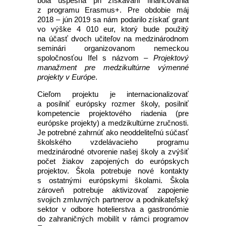
bola úspešná pri získavaní financovania
z programu Erasmus+. Pre obdobie máj
2018 – jún 2019 sa nám podarilo získať grant
vo výške 4 010 eur, ktorý bude použitý
na účasť dvoch učiteľov na medzinárodnom
seminári organizovanom nemeckou
spoločnosťou Ifel s názvom –
Projektový
manažment pre medzikultúrne výmenné
projekty v Európe
.
Cieľom projektu je internacionalizovať
a posilniť európsky rozmer školy, posilniť
kompetencie projektového riadenia (pre
európske projekty) a medzikultúrne zručnosti.
Je potrebné zahrnúť ako neoddeliteľnú súčasť
školského vzdelávacieho programu
medzinárodné otvorenie našej školy a zvýšiť
počet žiakov zapojených do európskych
projektov. Škola potrebuje nové kontakty
s ostatnými európskymi školami. Škola
zároveň potrebuje aktivizovať zapojenie
svojich zmluvných partnerov a podnikateľský
sektor v odbore hotelierstva a gastronómie
do zahraničných mobilít v rámci programov