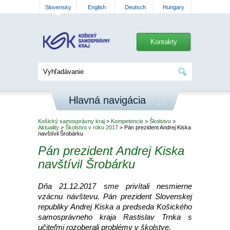
Slovensky
English
Deutsch
Hungary
Kontakty
Hlavná navigácia
Košický samosprávny kraj
>
Kompetencie
>
Školstvo
>
Aktuality
>
Školstvo v roku 2017
> Pán prezident Andrej Kiska
navštívil Šrobárku
Pán prezident Andrej Kiska
navštívil Šrobárku
Dňa 21.12.2017 sme privítali nesmierne
vzácnu návštevu. Pán prezident Slovenskej
republiky Andrej Kiska a predseda Košického
samosprávneho kraja Rastislav Trnka s
učiteľmi rozoberali problémy v školstve.