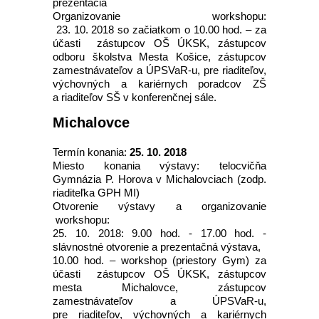
prezentácia
Organizovanie workshopu:
23. 10. 2018 so začiatkom o 10.00 hod. – za
účasti zástupcov OŠ ÚKSK, zástupcov
odboru školstva Mesta Košice, zástupcov
zamestnávateľov a ÚPSVaR-u, pre riaditeľov,
výchovných a kariérnych poradcov ZŠ
a riaditeľov SŠ v konferenčnej sále.
Michalovce
Termín konania:
25. 10. 2018
Miesto konania výstavy: telocvičňa
Gymnázia P. Horova v Michalovciach (zodp.
riaditeľka GPH MI)
Otvorenie výstavy a organizovanie
workshopu:
25. 10. 2018: 9.00 hod. - 17.00 hod. -
slávnostné otvorenie a prezentačná výstava,
10.00 hod. – workshop (priestory Gym) za
účasti zástupcov OŠ ÚKSK, zástupcov
mesta Michalovce, zástupcov
zamestnávateľov a ÚPSVaR-u,
pre riaditeľov, výchovných a kariérnych