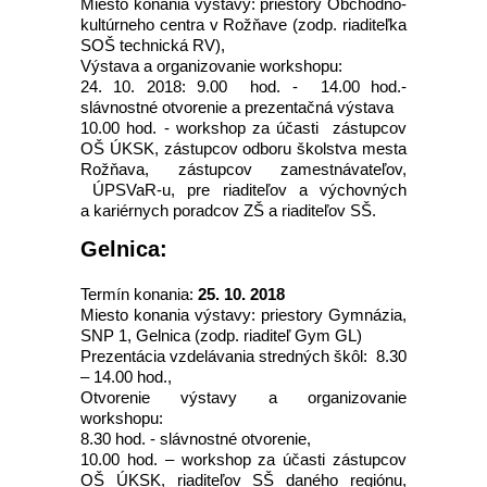
Miesto konania výstavy: priestory Obchodno-
kultúrneho centra v Rožňave (zodp. riaditeľka
SOŠ technická RV),
Výstava a organizovanie workshopu:
24. 10. 2018: 9.00 hod. - 14.00 hod.-
slávnostné otvorenie a prezentačná výstava
10.00 hod. - workshop za účasti zástupcov
OŠ ÚKSK, zástupcov odboru školstva mesta
Rožňava, zástupcov zamestnávateľov,
ÚPSVaR-u, pre riaditeľov a výchovných
a kariérnych poradcov ZŠ a riaditeľov SŠ.
Gelnica:
Termín konania:
25. 10. 2018
Miesto konania výstavy: priestory Gymnázia,
SNP 1, Gelnica (zodp. riaditeľ Gym GL)
Prezentácia vzdelávania stredných škôl: 8.30
– 14.00 hod.,
Otvorenie výstavy a organizovanie
workshopu:
8.30 hod. - slávnostné otvorenie,
10.00 hod. – workshop za účasti zástupcov
OŠ ÚKSK, riaditeľov SŠ daného regiónu,