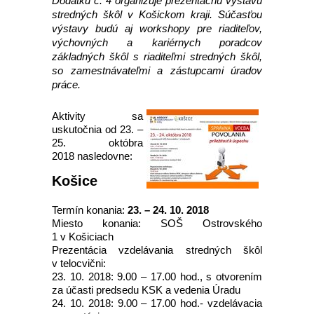
Dodatku č. 4 organizuje prezentačnú výstavu
stredných škôl v Košickom kraji. Súčasťou
výstavy budú aj workshopy pre riaditeľov,
výchovných a kariérnych poradcov
základných škôl s riaditeľmi stredných škôl,
so zamestnávateľmi a zástupcami úradov
práce.
Aktivity sa
uskutočnia od 23. –
25. októbra
2018 nasledovne:
Košice
Termín konania:
23. – 24. 10. 2018
Miesto konania: SOŠ Ostrovského
1 v Košiciach
Prezentácia vzdelávania stredných škôl
v telocvični:
23. 10. 2018: 9.00 – 17.00 hod., s otvorením
za účasti predsedu KSK a vedenia Úradu
24. 10. 2018: 9.00 – 17.00 hod.- vzdelávacia