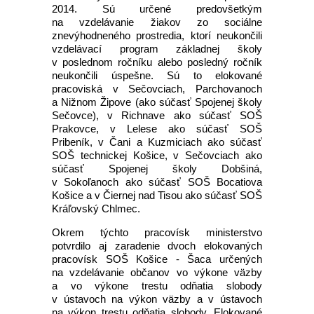
2014. Sú určené predovšetkým
na vzdelávanie žiakov zo sociálne
znevýhodneného prostredia, ktorí neukončili
vzdelávací program základnej školy
v poslednom ročníku alebo posledný ročník
neukončili úspešne. Sú to elokované
pracoviská v Sečovciach, Parchovanoch
a Nižnom Žipove (ako súčasť Spojenej školy
Sečovce), v Richnave ako súčasť SOŠ
Prakovce, v Lelese ako súčasť SOŠ
Pribeník, v Čani a Kuzmiciach ako súčasť
SOŠ technickej Košice, v Sečovciach ako
súčasť Spojenej školy Dobšiná,
v Sokoľanoch ako súčasť SOŠ Bocatiova
Košice a v Čiernej nad Tisou ako súčasť SOŠ
Kráľovský Chlmec.
Okrem týchto pracovísk ministerstvo
potvrdilo aj zaradenie dvoch elokovaných
pracovísk SOŠ Košice - Šaca určených
na vzdelávanie občanov vo výkone väzby
a vo výkone trestu odňatia slobody
v ústavoch na výkon väzby a v ústavoch
na výkon trestu odňatia slobody. Elokované