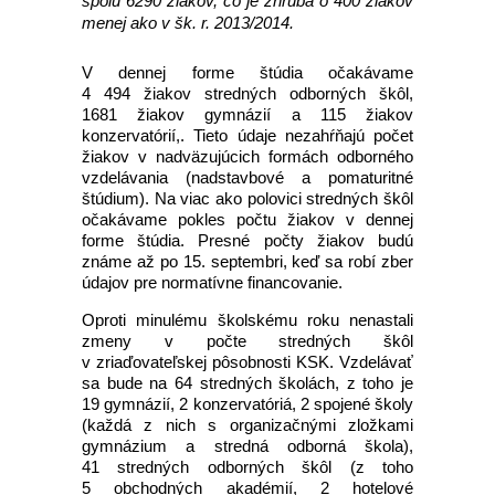
spolu 6290 žiakov, čo je zhruba o 400 žiakov
menej ako v šk. r. 2013/2014.
V dennej forme štúdia očakávame
4 494 žiakov stredných odborných škôl,
1681 žiakov gymnázií a 115 žiakov
konzervatórií,. Tieto údaje nezahŕňajú počet
žiakov v nadväzujúcich formách odborného
vzdelávania (nadstavbové a pomaturitné
štúdium). Na viac ako polovici stredných škôl
očakávame pokles počtu žiakov v dennej
forme štúdia. Presné počty žiakov budú
známe až po 15. septembri, keď sa robí zber
údajov pre normatívne financovanie.
Oproti minulému školskému roku nenastali
zmeny v počte stredných škôl
v zriaďovateľskej pôsobnosti KSK. Vzdelávať
sa bude na 64 stredných školách, z toho je
19 gymnázií, 2 konzervatóriá, 2 spojené školy
(každá z nich s organizačnými zložkami
gymnázium a stredná odborná škola),
41 stredných odborných škôl (z toho
5 obchodných akadémií, 2 hotelové