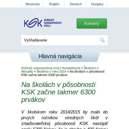
Slovensky
English
Deutsch
Hungary
Kontakty
Hlavná navigácia
Košický samosprávny kraj
>
Kompetencie
>
Školstvo
>
Aktuality
>
Školstvo v roku 2014
> Na školách v pôsobnosti
KSK začne takmer 6300 prvákov
Na školách v pôsobnosti
KSK začne takmer 6300
prvákov
V školskom roku 2014/2015 by malo do
prvých ročníkov stredných škôl v
zriaďovateľskej pôsobnosti KSK nastúpiť