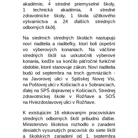
akadémie, 4 stredné priemyselné školy,
1 technická akadémia, 4 stredné
zdravotnícke školy, 1 škola úžitkového
výtvarníctva a 24 ďalších stredných
odborných škôl).
Na siedmich stredných školách nastupujú
noví riaditelia a riaditeľky, ktorí boli úspešní
vo výberových konaniach. Na väčšine
stredných škôl sa uskutočnili výberové
konania, keďže sa končilo päťročné funkčné
obdobie, ktoré stanovuje zákon. Noví riaditelia
budú od septembra na troch gymnáziách -
na Javorovej ulici v Spišskej Novej Vsi,
na Poštovej ulici v Košiciach a v Sobranciach,
ďalej na SPŠ dopravnej v Košiciach, Strednej
zdravotníckej škole v Rožňave a SOŠ
na Hviezdoslavovej ulici v Rožňave.
K existujúcim 16 elokovaným pracoviskám
stredných odborných škôl pribudnú ďalšie.
Ministerstvo školstva rozhodlo o zaradení
desiatich vysunutých pracovísk do siete škôl
a školských zariadení od 1. septembra