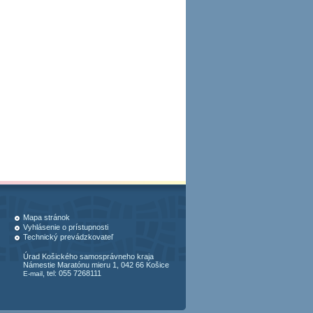
Mapa stránok
Vyhlásenie o prístupnosti
Technický prevádzkovateľ
Úrad Košického samosprávneho kraja
Námestie Maratónu mieru 1, 042 66 Košice
, tel: 055 7268111
E-mail