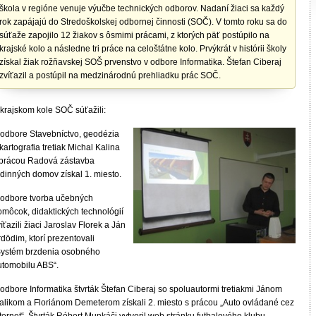
škola v regióne venuje výučbe technických odborov. Nadaní žiaci sa každý
rok zapájajú do Stredoškolskej odbornej činnosti (SOČ). V tomto roku sa do
súťaže zapojilo 12 žiakov s ôsmimi prácami, z ktorých päť postúpilo na
krajské kolo a následne tri práce na celoštátne kolo. Prvýkrát v histórii školy
získal žiak rožňavskej SOŠ prvenstvo v odbore Informatika. Štefan Ciberaj
zvíťazil a postúpil na medzinárodnú prehliadku prác SOČ.
 krajskom kole SOČ súťažili:
 odbore Stavebníctvo, geodézia
kartografia tretiak Michal Kalina
 prácou Radová zástavba
odinných domov získal 1. miesto.
 odbore tvorba učebných
omôcok, didaktických technológií
íťazili žiaci Jaroslav Florek a Ján
dödim, ktorí prezentovali
Systém brzdenia osobného
utomobilu ABS“.
odbore Informatika štvrták Štefan Ciberaj so spoluautormi tretiakmi Jánom
alikom a Floriánom Demeterom získali 2. miesto s prácou „Auto ovládané cez