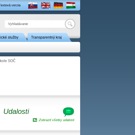
Textová verzia
Hľadať
nické služby
Transparentný kraj
 kole SOČ
Udalosti
Zobraziť všetky udalosti