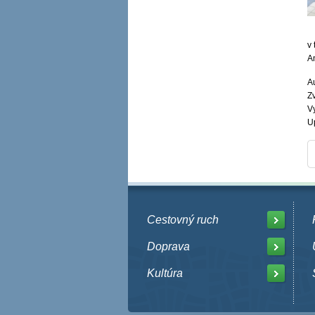
v 
A
Au
Zv
V
U
Cestovný ruch
Doprava
Kultúra