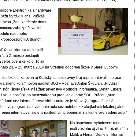
ternet“. Štvrták Róbert Munkáči vytvoril web stránku futbalového klubu,
 odbore Elektronika a hardware
ťažil štvrták Michal Puškáš
 prácou „Zabezpečenie domu
omocou zabezpečovacieho
odulu riadeného
ikroprocesorom Arduino“.
ťažiaci, ktorí sa umiestnili
 1. a 2. mieste postúpili
a celoslovenské kolo. To sa
onalo 23. – 25. marca 2014 na Strednej odbornej škole v Starej Ľubovni.
ašu školu a zároveň aj Košický samosprávny kraj reprezentovali tri práce
krajského kola,“ hovorí riaditeľ SOŠ v Rožňave Anton Škovran. „Prvýkrát
histórii školy získal náš žiak prvenstvo v odbore Informatika. Štefan Ciberaj
víťazil a postúpil na medzinárodnú prehliadku prác SOČ. Prácou „Auto
ládané cez internet“ presvedčil porotu, že je šikovný programátor, sám
yhotovil program na ovládanie auta cez notebook z akejkoľvek lokálnej alebo
erejnej internetovej siete, s následným prepojením na kamerový systém auta.“
Na úspešnom vyhotovení modelu
mali zásluhu aj žiaci 3. ročníka Ján
Malík a Florián Demeter, ktorí sú