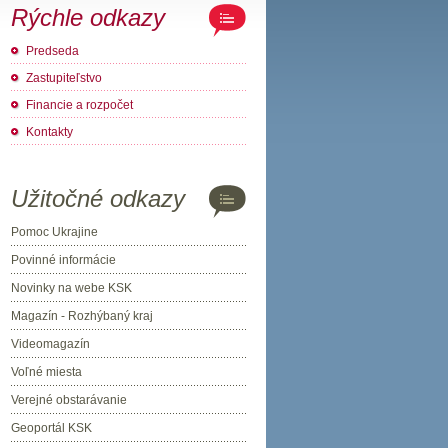
Rýchle odkazy
Predseda
Zastupiteľstvo
Financie a rozpočet
Kontakty
Užitočné odkazy
Pomoc Ukrajine
Povinné informácie
Novinky na webe KSK
Magazín - Rozhýbaný kraj
Videomagazín
Voľné miesta
Verejné obstarávanie
Geoportál KSK