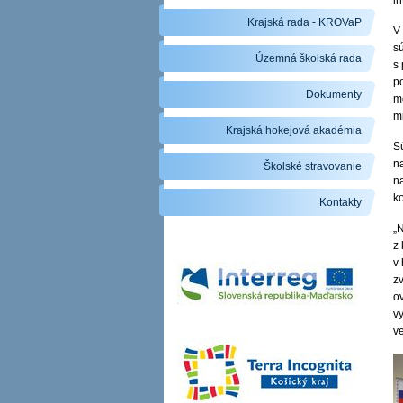
in
Krajská rada - KROVaP
V
sú
Územná školská rada
s
p
Dokumenty
m
m
Krajská hokejová akadémia
Sú
na
Školské stravovanie
n
k
Kontakty
„N
z 
v 
z
ov
v
v