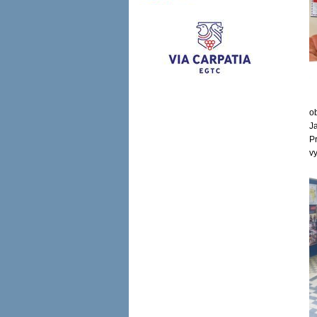
o
J
Pr
v