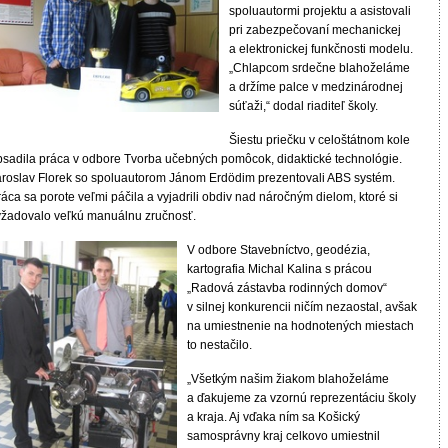
spoluautormi projektu a asistovali
pri zabezpečovaní mechanickej
a elektronickej funkčnosti modelu.
„Chlapcom srdečne blahoželáme
a držíme palce v medzinárodnej
súťaži,“ dodal riaditeľ školy.
Šiestu priečku v celoštátnom kole
bsadila práca v odbore Tvorba učebných pomôcok, didaktické technológie.
aroslav Florek so spoluautorom Jánom Erdödim prezentovali ABS systém.
áca sa porote veľmi páčila a vyjadrili obdiv nad náročným dielom, ktoré si
yžadovalo veľkú manuálnu zručnosť.
V odbore Stavebníctvo, geodézia,
kartografia Michal Kalina s prácou
„Radová zástavba rodinných domov“
v silnej konkurencii ničím nezaostal, avšak
na umiestnenie na hodnotených miestach
to nestačilo.
„Všetkým našim žiakom blahoželáme
a ďakujeme za vzornú reprezentáciu školy
a kraja. Aj vďaka ním sa Košický
samosprávny kraj celkovo umiestnil