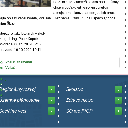
na 3. mieste. Zároveň sa ako riaditeľ školy
chcem poďakovať všetkým učiteľom
a majstrom – konzultantom, za ich prácu
tejto oblasti vzdelávania, ktorí majú tiež nemalú zásluhu na úspechu,“ dodal
nton Škovran.
tor/zdroj: zb, foto archív školy
erejnil: Ing. Peter Kupčík
ytvorené: 06.05.2014 12:32
pravené: 16.10.2021 10:11
Poslať známemu
Vytlačiť
Regionálny rozvoj
Školstvo
Územné plánovanie
Zdravotníctvo
Sociálne veci
SO pre IROP