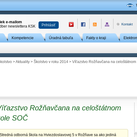
niek e-mailom
Kontakt
Prihlásiť
odber newslettera KSK
Kompetencie
Úradná tabuľa
Fakty o kraji
Elektro
kolstvo
>
Aktuality
>
Školstvo v roku 2014
> Víťazstvo Rožňavčana na celoštátnom
Víťazstvo Rožňavčana na celoštátnom
kole SOČ
Stredná odborná škola na Hviezdoslavovej 5 v Rožňave sa ako jediná