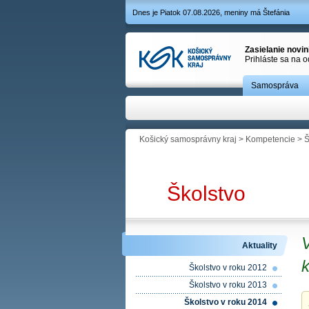
Dnes je Piatok 07.08.2026, meniny má Štefánia
Zasielanie novi
Prihláste sa na 
Samospráva
Košický samosprávny kraj
>
Kompetencie
>
Š
Školstvo
Aktuality
Školstvo v roku 2012
Školstvo v roku 2013
Školstvo v roku 2014