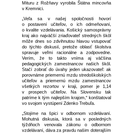
Mituru z Rožňavy vyrobila Štátna mincovňa
v Kremnici.
„Veľa sa v našej spoločnosti hovorí
o postavení učiteľov, o ich odmeňovaní,
o kvalite vzdelávania. Košický samosprávny
kraj ako najväčší zriaďovateľ stredných škôl
môže dnes so zdvihnutou hlavou vstupovať
do týchto diskusií, pretože oblasť školstva
spravuje veľmi racionálne a zodpovedne.
Verím, že to takto vníma aj väčšina
pedagogických zamestnancov našich škôl.
Stačí zobrať do úvahy jeden ukazovateľ: ak
porovnáme priemernú mzdu stredoškolských
učiteľov a priemernú mzdu zamestnancov
všetkých rezortov v kraji, pomer je 1,14
v prospech učiteľov. Na Slovensku tak
patríme k tým najlepším krajom,“ konštatoval
vo svojom vystúpení Zdenko Trebuľa.
„Stojíme na špici v odbornom vzdelávaní.
Mohutná diskusia, ktorá sa v posledných
týždňoch venovala zákonu o odbornom
vzdelávaní, dáva za pravdu našim doterajším