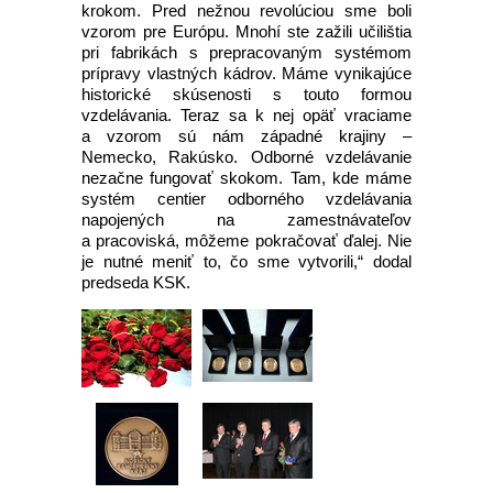
krokom. Pred nežnou revolúciou sme boli
vzorom pre Európu. Mnohí ste zažili učilištia
pri fabrikách s prepracovaným systémom
prípravy vlastných kádrov. Máme vynikajúce
historické skúsenosti s touto formou
vzdelávania. Teraz sa k nej opäť vraciame
a vzorom sú nám západné krajiny –
Nemecko, Rakúsko. Odborné vzdelávanie
nezačne fungovať skokom. Tam, kde máme
systém centier odborného vzdelávania
napojených na zamestnávateľov
a pracoviská, môžeme pokračovať ďalej. Nie
je nutné meniť to, čo sme vytvorili,“ dodal
predseda KSK.