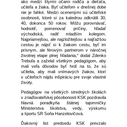
ako medzi štyrmi očami rodiča a dieťaťa,
učiteľa a žiaka. Byť učiteľom v dnešnej dobe
nie je ľahké. Medzi ocenenými sú učiteľské
osobnosti, ktoré si za katedrou odkrútili 30,
40, dokonca 50 rokov. Môžu porovnávať,
hodnotiť, pomenovať príčiny, hľadať
východiská, radiť mladším kolegom.
Najpriamejšou, ale najzložitejšou a najťažšou
cestou je nájsť si k žiakom cestu, byť im
prísnym, ale férovým partnerom v náročnej
životnej etape plnej hľadania,“ dodal Zdenko
Trebuľa a zaželal všetkým pedagógom, aby
mali veľa dôvodov byť hrdí na to, že sú
učitelia, aby mali vnímavých žiakov, ktorí
v učiteľoch nájdu inšpiráciu pre svoje vlastné
životy.
Pedagógov na všetkých stredných školách
v zriaďovateľskej pôsobonosti KSK pozdravila
hlavná poradkyňa štátnej tajomníčky
Ministerstva školstva, vedy, výskumu
a športu SR Soňa Hanzelovičová.
Ďakovný list predsedu KSK prevzalo