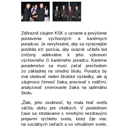
Zdôraznil záujem KSK o uznanie a povýšenie
postavenia výchovných a kariérnych
poradcov. Je nevyhnutné, aby sa výraznejšie
posilnila ich pozícia, aby úväzok učiteľa bol
znížený adekvátne k jeho výkonom
výchovného či kariérneho poradcu. Kariérne
poradenstvo sa musí začať prechodom
zo základnej na strednú školu. Poradca by
mal sledovať nielen školské výsledky, ale aj
záujmovú činnosť žiaka, pracovať s rodičmi,
analyzovať smerovanie žiaka na optimálnu
školu.
„Žiak, jeho osobnosť, by mala hrať oveľa
väčšiu úlohu pre všetkých. V poslednom
čase sa stretávame s mnohými nezdravými
prejavmi rýchleho sveta, ktorý žije viac
na sociálnych sieťach a vo virtuálnom svete,