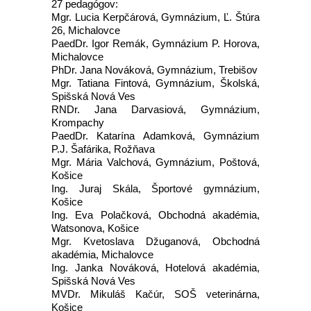
27 pedagógov:
Mgr. Lucia Kerpčárová, Gymnázium, Ľ. Štúra
26, Michalovce
PaedDr. Igor Remák, Gymnázium P. Horova,
Michalovce
PhDr. Jana Nováková, Gymnázium, Trebišov
Mgr. Tatiana Fintová, Gymnázium, Školská,
Spišská Nová Ves
RNDr. Jana Darvasiová, Gymnázium,
Krompachy
PaedDr. Katarína Adamková, Gymnázium
P.J. Šafárika, Rožňava
Mgr. Mária Valchová, Gymnázium, Poštová,
Košice
Ing. Juraj Skála, Športové gymnázium,
Košice
Ing. Eva Polačková, Obchodná akadémia,
Watsonova, Košice
Mgr. Kvetoslava Džuganová, Obchodná
akadémia, Michalovce
Ing. Janka Nováková, Hotelová akadémia,
Spišská Nová Ves
MVDr. Mikuláš Kačúr, SOŠ veterinárna,
Košice