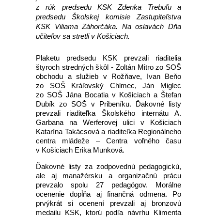
z rúk predsedu KSK Zdenka Trebuľu a
predsedu Školskej komisie Zastupiteľstva
KSK Viliama Záhorčáka. Na oslavách Dňa
učiteľov sa stretli v Košiciach.
Plaketu predsedu KSK prevzali riaditelia
štyroch stredných škôl - Zoltán Mitro zo SOŠ
obchodu a služieb v Rožňave, Ivan Beňo
zo SOŠ Kráľovský Chlmec, Ján Miglec
zo SOŠ Jána Bocatia v Košiciach a Štefan
Dubík zo SOŠ v Pribeníku. Ďakovné listy
prevzali riaditeľka Školského internátu A.
Garbana na Werferovej ulici v Košiciach
Katarína Takácsová a riaditeľka Regionálneho
centra mládeže – Centra voľného času
v Košiciach Erika Munková.
Ďakovné listy za zodpovednú pedagogickú,
ale aj manažérsku a organizačnú prácu
prevzalo spolu 27 pedagógov. Morálne
ocenenie dopĺňa aj finančná odmena. Po
prvýkrát si ocenení prevzali aj bronzovú
medailu KSK, ktorú podľa návrhu Klimenta