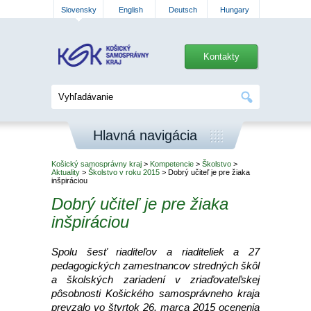
Slovensky
English
Deutsch
Hungary
Kontakty
Hlavná navigácia
Košický samosprávny kraj
>
Kompetencie
>
Školstvo
>
Aktuality
>
Školstvo v roku 2015
> Dobrý učiteľ je pre žiaka
inšpiráciou
Dobrý učiteľ je pre žiaka
inšpiráciou
Spolu šesť riaditeľov a riaditeliek a 27
pedagogických zamestnancov stredných škôl
a školských zariadení v zriaďovateľskej
pôsobnosti Košického samosprávneho kraja
prevzalo vo štvrtok 26. marca 2015 ocenenia