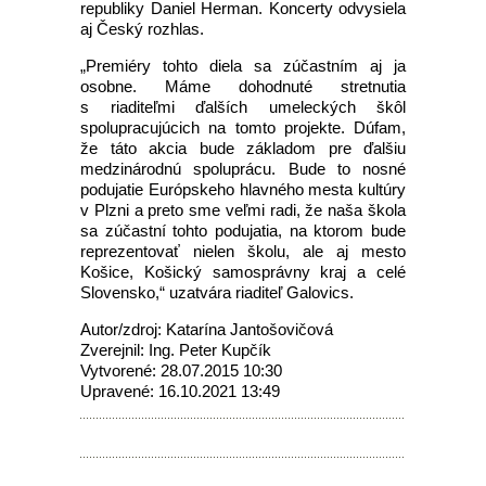
republiky Daniel Herman. Koncerty odvysiela
aj Český rozhlas.
„Premiéry tohto diela sa zúčastním aj ja
osobne. Máme dohodnuté stretnutia
s riaditeľmi ďalších umeleckých škôl
spolupracujúcich na tomto projekte. Dúfam,
že táto akcia bude základom pre ďalšiu
medzinárodnú spoluprácu. Bude to nosné
podujatie Európskeho hlavného mesta kultúry
v Plzni a preto sme veľmi radi, že naša škola
sa zúčastní tohto podujatia, na ktorom bude
reprezentovať nielen školu, ale aj mesto
Košice, Košický samosprávny kraj a celé
Slovensko,“ uzatvára riaditeľ Galovics.
Autor/zdroj: Katarína Jantošovičová
Zverejnil: Ing. Peter Kupčík
Vytvorené: 28.07.2015 10:30
Upravené: 16.10.2021 13:49