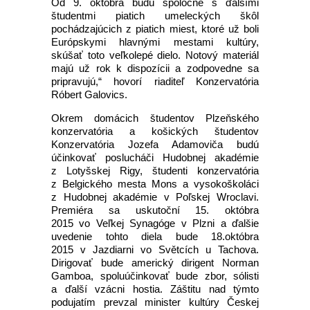
Od 9. októbra budú spoločne s ďalšími
študentmi piatich umeleckých škôl
pochádzajúcich z piatich miest, ktoré už boli
Európskymi hlavnými mestami kultúry,
skúšať toto veľkolepé dielo. Notový materiál
majú už rok k dispozícii a zodpovedne sa
pripravujú,“ hovorí riaditeľ Konzervatória
Róbert Galovics.
Okrem domácich študentov Plzeňského
konzervatória a košických študentov
Konzervatória Jozefa Adamoviča budú
účinkovať poslucháči Hudobnej akadémie
z Lotyšskej Rigy, študenti konzervatória
z Belgického mesta Mons a vysokoškoláci
z Hudobnej akadémie v Poľskej Wroclavi.
Premiéra sa uskutoční 15. októbra
2015 vo Veľkej Synagóge v Plzni a ďalšie
uvedenie tohto diela bude 18.októbra
2015 v Jazdiarni vo Světcích u Tachova.
Dirigovať bude americký dirigent Norman
Gamboa, spoluúčinkovať bude zbor, sólisti
a ďalší vzácni hostia. Záštitu nad týmto
podujatím prevzal minister kultúry Českej