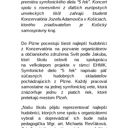
premiéra symfonického diela “5 řek”. Koncert
spolu s rovesníkmi z ďalších európskych
umeleckých škôl zahrajú študenti
Konzervatória Jozefa Adamoviča v Košiciach,
ktorého zriaďovateľom je Košický
samosprávny kraj.
Do Plzne pocestujú šiesti najlepší hudobníci
z Konzervatória na pozvanie organizátorov
a občianskeho združenia Svět podle Jakuba,
ktorí školu oslovili na spoluprácu
na veľkolepom projekte v rámci EHMK.
Symfonické dielo “5 řek” napísalo päť
súčasných hudobných skladateľov
pochádzajúcich z Plzne. Každý pracoval
samostatne na jednej symfonickej vete, ktorá
znázorňuje jednu z piatich riek, ktoré
pretekajú mestom Plzeň.
„Našu školu pôjdu reprezentovať najlepší
hudobníci, ktorých sme spolu s organizátormi
vybrali a doprevádzať ich bude naša
pedagogička Mgr. art. Michaela Revťáková.