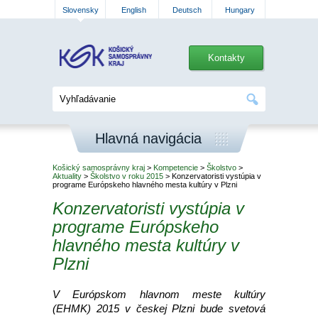
Slovensky
English
Deutsch
Hungary
Kontakty
Hlavná navigácia
Košický samosprávny kraj
>
Kompetencie
>
Školstvo
>
Aktuality
>
Školstvo v roku 2015
> Konzervatoristi vystúpia v
programe Európskeho hlavného mesta kultúry v Plzni
Konzervatoristi vystúpia v
programe Európskeho
hlavného mesta kultúry v
Plzni
V Európskom hlavnom meste kultúry
(EHMK) 2015 v českej Plzni bude svetová