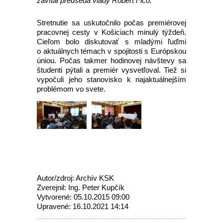
zavítal predseda vlády Róbert Fico.
Stretnutie sa uskutočnilo počas premiérovej
pracovnej cesty v Košiciach minulý týždeň.
Cieľom bolo diskutovať s mladými ľuďmi
o aktuálnych témach v spojitosti s Európskou
úniou. Počas takmer hodinovej návštevy sa
študenti pýtali a premiér vysvetľoval. Tiež si
vypočuli jeho stanovisko k najaktuálnejším
problémom vo svete.
Autor/zdroj: Archív KSK
Zverejnil: Ing. Peter Kupčík
Vytvorené: 05.10.2015 09:00
Upravené: 16.10.2021 14:14