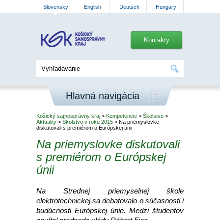
Slovensky
English
Deutsch
Hungary
Kontakty
Hlavná navigácia
Košický samosprávny kraj
>
Kompetencie
>
Školstvo
>
Aktuality
>
Školstvo v roku 2015
> Na priemyslovke
diskutovali s premiérom o Európskej únii
Na priemyslovke diskutovali
s premiérom o Európskej
únii
Na Strednej priemyselnej škole
elektrotechnickej sa debatovalo o súčasnosti i
budúcnosti Európskej únie. Medzi študentov