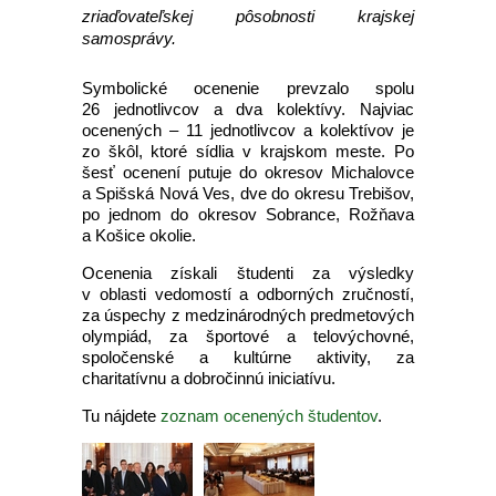
zriaďovateľskej pôsobnosti krajskej
samosprávy.
Symbolické ocenenie prevzalo spolu
26 jednotlivcov a dva kolektívy. Najviac
ocenených – 11 jednotlivcov a kolektívov je
zo škôl, ktoré sídlia v krajskom meste. Po
šesť ocenení putuje do okresov Michalovce
a Spišská Nová Ves, dve do okresu Trebišov,
po jednom do okresov Sobrance, Rožňava
a Košice okolie.
Ocenenia získali študenti za výsledky
v oblasti vedomostí a odborných zručností,
za úspechy z medzinárodných predmetových
olympiád, za športové a telovýchovné,
spoločenské a kultúrne aktivity, za
charitatívnu a dobročinnú iniciatívu.
Tu nájdete
zoznam ocenených študentov
.