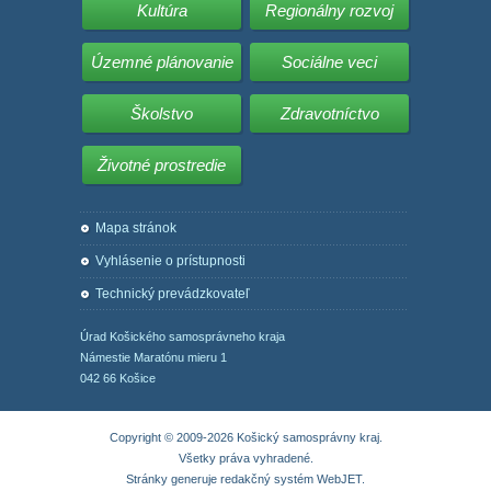
Kultúra
Regionálny rozvoj
Územné plánovanie
Sociálne veci
Školstvo
Zdravotníctvo
Životné prostredie
Mapa stránok
Vyhlásenie o prístupnosti
Technický prevádzkovateľ
Úrad Košického samosprávneho kraja
Námestie Maratónu mieru 1
042 66 Košice
Copyright © 2009-2026 Košický samosprávny kraj.
Všetky práva vyhradené.
Stránky generuje
redakčný systém WebJET
.