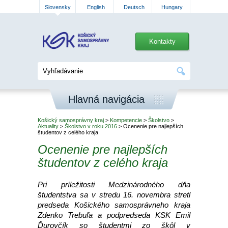
Slovensky
English
Deutsch
Hungary
Kontakty
Hlavná navigácia
Košický samosprávny kraj
>
Kompetencie
>
Školstvo
>
Aktuality
>
Školstvo v roku 2016
> Ocenenie pre najlepších
študentov z celého kraja
Ocenenie pre najlepších
študentov z celého kraja
Pri príležitosti Medzinárodného dňa
študentstva sa v stredu 16. novembra stretl
predseda Košického samosprávneho kraja
Zdenko Trebuľa a podpredseda KSK Emil
Ďurovčík so študentmi zo škôl v