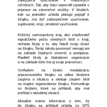
zabezpečili vyučovanie v maturitných
ročníkoch. Tak, aby žiaci nepocítili výpadok v
príprave na záverečné skúšky. V školách,
kde sa jednotliví učitelia plánujú pripojiť k
štrajku, má byť zabezpečené vyučovanie,
suplovanie, resp. skrátené vyučovanie.
Košický samosprávny kraj, ako zriaďovateľ
najväčšieho počtu stredných škôl v kraji,
nežiada školy o to, aby hlásili svoju účasť
na štrajku. Školy takúto povinnosť nemajú ani
na základe žiadnych smerníc a predpisov.
Riaditeľ školy je štatutárom organizácie
a na základe toho má aj svoje právomoci.
Vzhľadom na širokú medializáciu
pripravovaného štrajku sa odbor školstva
zaujíma o situáciu a sleduje záujem škôl
na mapke organizátorov štrajku. Komunikuje
so školami, ktoré sa prihlásili, aby mal
prehľad o aktuálnej situácii.
Aktuálne máme informácie o tom, že
do štrajku sa prihlásili učitelia zo SPŠ