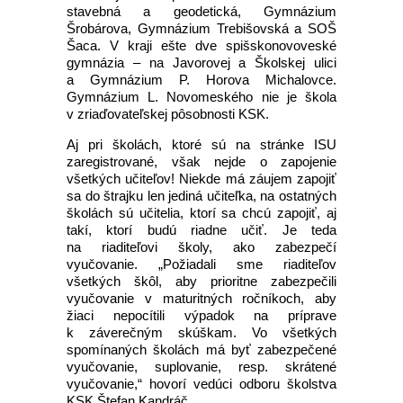
stavebná a geodetická, Gymnázium
Šrobárova, Gymnázium Trebišovská a SOŠ
Šaca. V kraji ešte dve spišskonovoveské
gymnázia – na Javorovej a Školskej ulici
a Gymnázium P. Horova Michalovce.
Gymnázium L. Novomeského nie je škola
v zriaďovateľskej pôsobnosti KSK.
Aj pri školách, ktoré sú na stránke ISU
zaregistrované, však nejde o zapojenie
všetkých učiteľov! Niekde má záujem zapojiť
sa do štrajku len jediná učiteľka, na ostatných
školách sú učitelia, ktorí sa chcú zapojiť, aj
takí, ktorí budú riadne učiť. Je teda
na riaditeľovi školy, ako zabezpečí
vyučovanie. „Požiadali sme riaditeľov
všetkých škôl, aby prioritne zabezpečili
vyučovanie v maturitných ročníkoch, aby
žiaci nepocítili výpadok na príprave
k záverečným skúškam. Vo všetkých
spomínaných školách má byť zabezpečené
vyučovanie, suplovanie, resp. skrátené
vyučovanie,“ hovorí vedúci odboru školstva
KSK Štefan Kandráč.