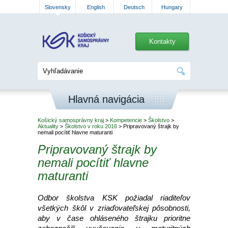
Slovensky
English
Deutsch
Hungary
Kontakty
Hlavná navigácia
Košický samosprávny kraj
>
Kompetencie
>
Školstvo
>
Aktuality
>
Školstvo v roku 2016
> Pripravovaný štrajk by
nemali pocítiť hlavne maturanti
Pripravovaný štrajk by
nemali pocítiť hlavne
maturanti
Odbor školstva KSK požiadal riaditeľov
všetkých škôl v zriaďovateľskej pôsobnosti,
aby v čase ohláseného štrajku prioritne