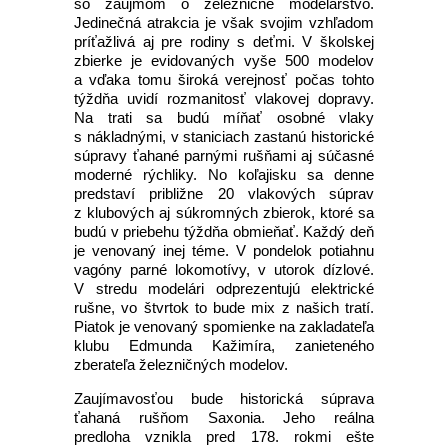
so záujmom o železničné modelárstvo.
Jedinečná atrakcia je však svojim vzhľadom
príťažlivá aj pre rodiny s deťmi. V školskej
zbierke je evidovaných vyše 500 modelov
a vďaka tomu široká verejnosť počas tohto
týždňa uvidí rozmanitosť vlakovej dopravy.
Na trati sa budú míňať osobné vlaky
s nákladnými, v staniciach zastanú historické
súpravy ťahané parnými rušňami aj súčasné
moderné rýchliky. No koľajisku sa denne
predstaví približne 20 vlakových súprav
z klubových aj súkromných zbierok, ktoré sa
budú v priebehu týždňa obmieňať. Každý deň
je venovaný inej téme. V pondelok potiahnu
vagóny parné lokomotívy, v utorok dízlové.
V stredu modelári odprezentujú elektrické
rušne, vo štvrtok to bude mix z našich tratí.
Piatok je venovaný spomienke na zakladateľa
klubu Edmunda Kažimíra, zanieteného
zberateľa železničných modelov.
Zaujímavosťou bude historická súprava
ťahaná rušňom Saxonia. Jeho reálna
predloha vznikla pred 178. rokmi ešte