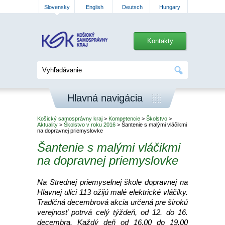
Slovensky
English
Deutsch
Hungary
Kontakty
Hlavná navigácia
Košický samosprávny kraj
>
Kompetencie
>
Školstvo
>
Aktuality
>
Školstvo v roku 2016
> Šantenie s malými vláčikmi
na dopravnej priemyslovke
Šantenie s malými vláčikmi
na dopravnej priemyslovke
Na Strednej priemyselnej škole dopravnej na
Hlavnej ulici 113 ožijú malé elektrické vláčiky.
Tradičná decembrová akcia určená pre širokú
verejnosť potrvá celý týždeň, od 12. do 16.
decembra. Každý deň od 16.00 do 19.00