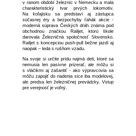
v ranom období železníc v Nemecku a mala
charakteristický tvar prvých lokomotív.
Na koľajisku sa predstaví aj zástupca
súčasnej éry a bezpochyby ťahák akcie -
moderná súprava Českých dráh známa pod
obchodnou značkou Railjet, ktorú škole
darovala Železničná spoločnosť Slovensko.
Railjet s koncepciou push-pull bežne jazdí aj
naopak – teda s rušňom vzadu.
Na svoje si určite prídu najmä deti, ktoré sa
nemusia len pasívne prizerať, ale môžu si
s vláčikmi aj zašantiť - ako výpravcovia sa
môžu zapojiť do riadenia síce iba modelovej,
ale predsa len železničnej prevádzky. Vstup
pre verejnosť je voľný.