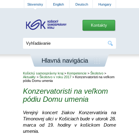
Slovensky
English
Deutsch
Hungary
Kontakty
Hlavná navigácia
Košický samosprávny kraj
>
Kompetencie
>
Školstvo
>
Aktuality
>
Školstvo v roku 2017
> Konzervatoristi na veľkom
pódiu Domu umenia
Konzervatoristi na veľkom
pódiu Domu umenia
Verejný koncert žiakov Konzervatória na
Timonovej ulici v Košiciach bude v utorok 28.
marca od 19. hodiny v košickom Dome
umenia.