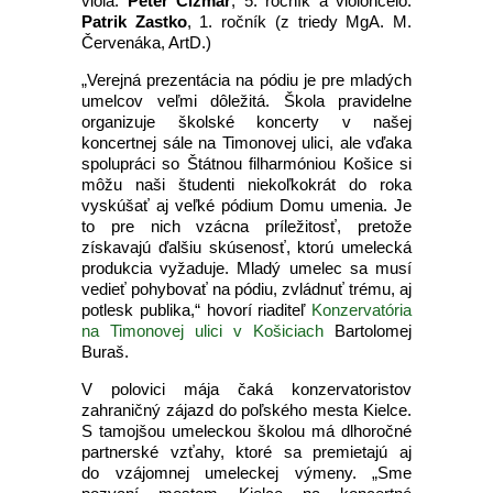
viola:
Peter Čižmár
, 5. ročník a violončelo:
Patrik Zastko
, 1. ročník (z triedy MgA. M.
Červenáka, ArtD.)
„Verejná prezentácia na pódiu je pre mladých
umelcov veľmi dôležitá. Škola pravidelne
organizuje školské koncerty v našej
koncertnej sále na Timonovej ulici, ale vďaka
spolupráci so Štátnou filharmóniou Košice si
môžu naši študenti niekoľkokrát do roka
vyskúšať aj veľké pódium Domu umenia. Je
to pre nich vzácna príležitosť, pretože
získavajú ďalšiu skúsenosť, ktorú umelecká
produkcia vyžaduje. Mladý umelec sa musí
vedieť pohybovať na pódiu, zvládnuť trému, aj
potlesk publika,“ hovorí riaditeľ
Konzervatória
na Timonovej ulici v Košiciach
Bartolomej
Buraš.
V polovici mája čaká konzervatoristov
zahraničný zájazd do poľského mesta Kielce.
S tamojšou umeleckou školou má dlhoročné
partnerské vzťahy, ktoré sa premietajú aj
do vzájomnej umeleckej výmeny. „Sme