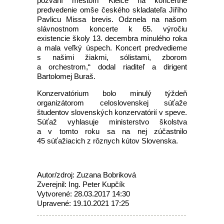
pozvaní mestom Kielce na koncertné
predvedenie omše českého skladateľa Jiřího
Pavlicu Missa brevis. Odznela na našom
slávnostnom koncerte k 65. výročiu
existencie školy 13. decembra minulého roka
a mala veľký úspech. Koncert predvedieme
s našimi žiakmi, sólistami, zborom
a orchestrom,“ dodal riaditeľ a dirigent
Bartolomej Buraš.
Konzervatórium bolo minulý týždeň
organizátorom celoslovenskej súťaže
študentov slovenských konzervatórií v speve.
Súťaž vyhlasuje ministerstvo školstva
a v tomto roku sa na nej zúčastnilo
45 súťažiacich z rôznych kútov Slovenska.
Autor/zdroj: Zuzana Bobriková
Zverejnil: Ing. Peter Kupčík
Vytvorené: 28.03.2017 14:30
Upravené: 19.10.2021 17:25