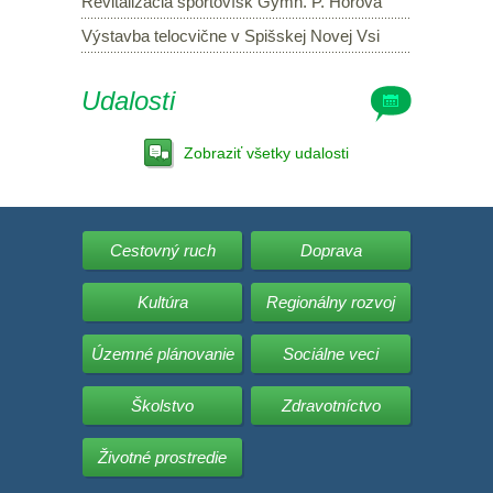
Revitalizácia športovísk Gymn. P. Horova
Výstavba telocvične v Spišskej Novej Vsi
Udalosti
Zobraziť všetky udalosti
Cestovný ruch
Doprava
Kultúra
Regionálny rozvoj
Územné plánovanie
Sociálne veci
Školstvo
Zdravotníctvo
Životné prostredie