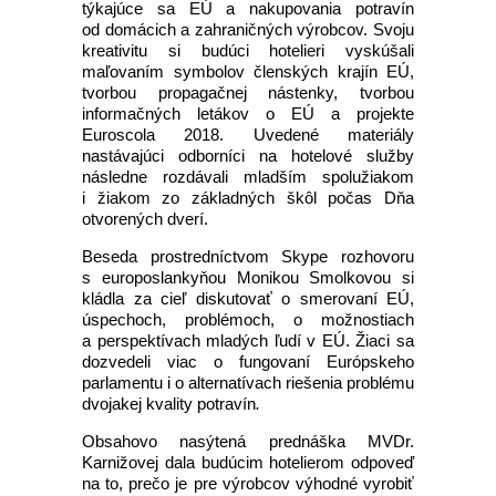
týkajúce sa EÚ a nakupovania potravín
od domácich a zahraničných výrobcov. Svoju
kreativitu si budúci hotelieri vyskúšali
maľovaním symbolov členských krajín EÚ,
tvorbou propagačnej nástenky, tvorbou
informačných letákov o EÚ a projekte
Euroscola 2018. Uvedené materiály
nastávajúci odborníci na hotelové služby
následne rozdávali mladším spolužiakom
i žiakom zo základných škôl počas Dňa
otvorených dverí.
Beseda prostredníctvom Skype rozhovoru
s europoslankyňou Monikou Smolkovou si
kládla za cieľ diskutovať o smerovaní EÚ,
úspechoch, problémoch, o možnostiach
a perspektívach mladých ľudí v EÚ. Žiaci sa
dozvedeli viac o fungovaní Európskeho
parlamentu i o alternatívach riešenia problému
dvojakej kvality potravín
.
Obsahovo nasýtená prednáška MVDr.
Karnižovej dala budúcim hotelierom odpoveď
na to, prečo je pre výrobcov výhodné vyrobiť