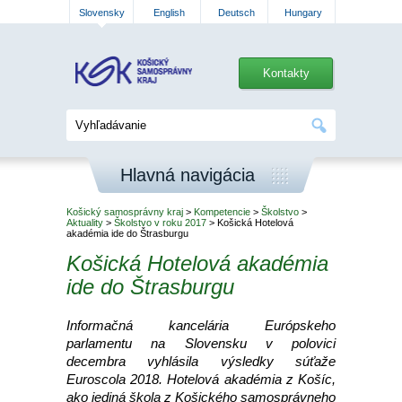
Slovensky
English
Deutsch
Hungary
Kontakty
Hlavná navigácia
Košický samosprávny kraj
>
Kompetencie
>
Školstvo
>
Aktuality
>
Školstvo v roku 2017
> Košická Hotelová
akadémia ide do Štrasburgu
Košická Hotelová akadémia
ide do Štrasburgu
Informačná kancelária Európskeho
parlamentu na Slovensku v polovici
decembra vyhlásila výsledky súťaže
Euroscola 2018. Hotelová akadémia z Košíc,
ako jediná škola z Košického samosprávneho