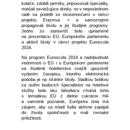
koláče, zdobili perníky, pripravovali špeciality,
miešali osviežujúce drinky, no v neposlednom
rade sa podelili so skúsenosťami v rámci
projektu Erazmus + a samozrejme
propagovali školu a jej študijné programy.
Jedno zo stanovíšť bolo upriamené
na prezentáciu EÚ, Európskeho parlamentu
a aktivít školy v rámci projektu Euroscola
2018.
Na program Euroscola 2018 a nadobudnuté
vedomosti o EÚ i o Európskom parlamente
sa študenti hotelierstva snažili upozorniť
vydaním časopisu, ktorého elektronická
podoba je na stránke školy. Sladkou bodkou
za úsilím budúcich špecialistov na hotelové
služby bola oku lahodiaca chutná torta
s tematikou EÚ z dielne cukrárov HA
a samotné poznanie, Európska únia má
záujem, aby sa mladí ľudia aktívne zapájali
do života spoločnosti a mali rovnaké
príležitosti.