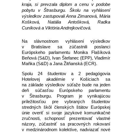
kraja, si prevzala diplom a cenu v podobe
pobytu v Štrasburgu. Školu na vyhlásení
výsledkov zastupovali Anna Zimanová, Mária
Košková, Natália Antošková, Radka
Cuníková a Viktória Andrejkovičová.
Na slávnostnom vyhlásení výsledkov
v Bratislave sa zúčastnili poslanci
Európskeho parlamentu Monika Flašíková
Beňová (S&D), Ivan Štefanec (EPP), Vladimír
Maňka (S&D) a Jana Žitňanská (ECR).
Spolu 24 študentov a 2 pedagógovia
Hotelovej akadémie v Košiciach sa
na základe výsledkov súťaže bude na jeden
deň súčasťou Európskeho parlamentu
v Štrasburgu. Program je vynikajúcou
príležitosťou pre vybraných študentov
stredných škôl členských štátov Európskej
únie overiť si svoje jazykové komunikačné
zručnosti, schopnosť prezentovať vlastné
názory, zúčastniť sa pracovných rokovaní
v medzinárodnom kolektíve, nadviazať nové